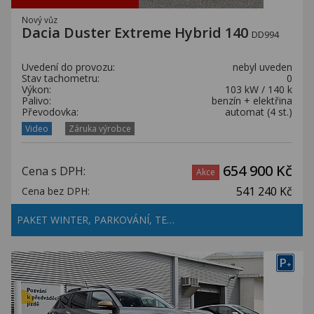
Nový vůz
Dacia Duster Extreme Hybrid 140
DD994
Uvedení do provozu:
nebyl uveden
Stav tachometru:
0
Výkon:
103 kW / 140 k
Palivo:
benzín + elektřina
Převodovka:
automat (4 st.)
Video
Záruka výrobce
654 900 Kč
Cena s DPH:
Akce
541 240 Kč
Cena bez DPH:
PAKET WINTER, PARKOVÁNÍ, TE…
P
+