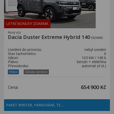
LETNÍ BONUSY ZDARMA
Nový vůz
Dacia Duster Extreme Hybrid 140
DD949C
Uvedení do provozu:
nebyl uveden
Stav tachometru:
0
Výkon:
103 kW / 140 k
Palivo:
benzín + elektřina
Převodovka:
automat (4 st.)
Video
Záruka výrobce
654 900 Kč
Cena:
PAKET WINTER, PARKOVÁNÍ, TE…