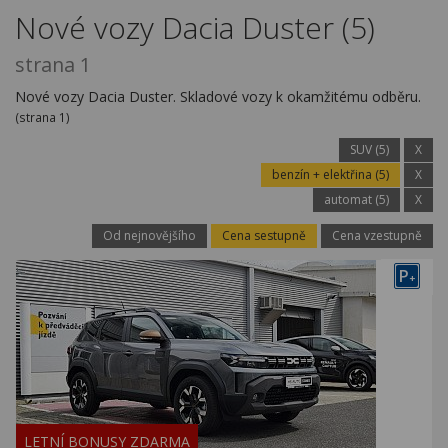
Kariéra
Nové vozy Dacia Duster (5)
Kontakty
strana 1
Nové vozy Dacia Duster. Skladové vozy k okamžitému odběru.
(strana 1)
SUV (5)
X
benzín + elektřina (5)
X
automat (5)
X
Od nejnovějšího
Cena sestupně
Cena vzestupně
P
+
LETNÍ BONUSY ZDARMA