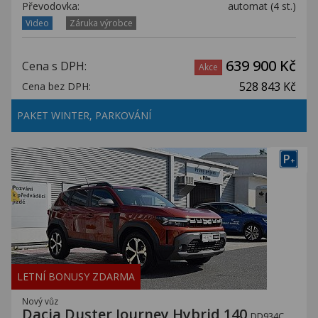
Převodovka:
automat (4 st.)
Video
Záruka výrobce
639 900 Kč
Cena s DPH:
Akce
528 843 Kč
Cena bez DPH:
PAKET WINTER, PARKOVÁNÍ
P
+
LETNÍ BONUSY ZDARMA
Nový vůz
Dacia Duster Journey Hybrid 140
DD934C