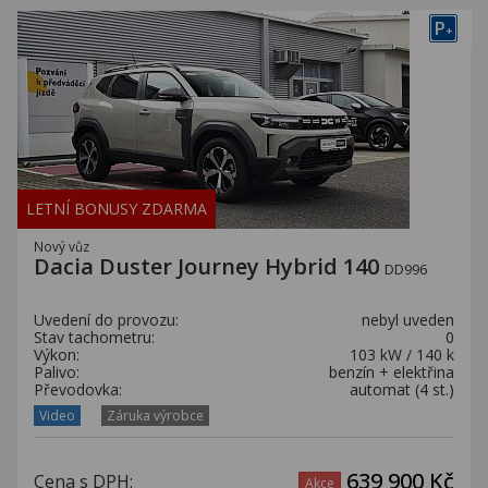
P
+
LETNÍ BONUSY ZDARMA
Nový vůz
Dacia Duster Journey Hybrid 140
DD996
Uvedení do provozu:
nebyl uveden
Stav tachometru:
0
Výkon:
103 kW / 140 k
Palivo:
benzín + elektřina
Převodovka:
automat (4 st.)
Video
Záruka výrobce
639 900 Kč
Cena s DPH:
Akce