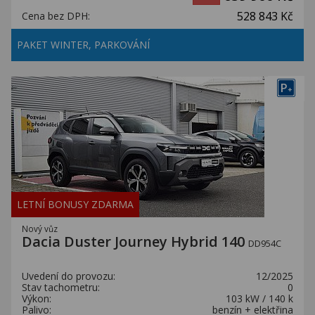
528 843 Kč
Cena bez DPH:
PAKET WINTER, PARKOVÁNÍ
P
+
LETNÍ BONUSY ZDARMA
Nový vůz
Dacia Duster Journey Hybrid 140
DD954C
Uvedení do provozu:
12/2025
Stav tachometru:
0
Výkon:
103 kW / 140 k
Palivo:
benzín + elektřina