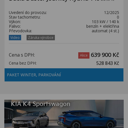
Uvedení do provozu:
12/2025
Stav tachometru:
0
Výkon:
103 kW / 140 k
Palivo:
benzín + elektřina
Převodovka:
automat (4 st.)
Video
Záruka výrobce
639 900 Kč
Cena s DPH:
Akce
528 843 Kč
Cena bez DPH:
PAKET WINTER, PARKOVÁNÍ