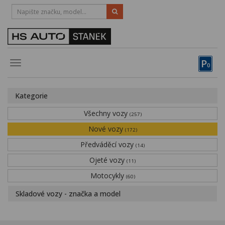
HOTLINE:
STRAKONICE
-
383 335 366
PÍSEK
-
381 670 607
P
Toggle
0
navigation
Vozy, motocykly, elektrokola
Kategorie
Půjčovna
Všechny vozy
(257)
Obytné vozy
Nové vozy
(172)
Předváděcí vozy
Servis
(14)
Ojeté vozy
(11)
Financování
Motocykly
(60)
Novinky
Skladové vozy - značka a model
Záruka