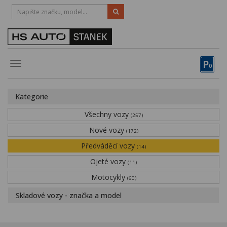
HOTLINE:
STRAKONICE
-
383 335 366
PÍSEK
-
381 670 607
P
Toggle
0
navigation
Vozy, motocykly, elektrokola
Kategorie
Půjčovna
Všechny vozy
(257)
Obytné vozy
Nové vozy
(172)
Předváděcí vozy
Servis
(14)
Ojeté vozy
(11)
Financování
Motocykly
(60)
Novinky
Skladové vozy - značka a model
Záruka