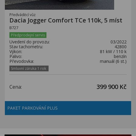
Předváděcí vůz
Dacia Jogger Comfort TCe 110k, 5 míst
B727
Předprodejní servis
Uvedení do provozu:
03/2022
Stav tachometru:
42800
Výkon:
81 kW / 110 k
Palivo:
benzín
Převodovka:
manuál (6 st.)
Smluvní záruka 1 rok
399 900 Kč
Cena:
PAKET PARKOVÁNÍ PLUS