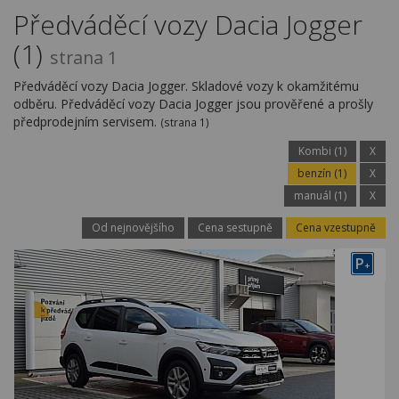
Kariéra
Předváděcí vozy Dacia Jogger
(1)
Kontakty
strana 1
Předváděcí vozy Dacia Jogger. Skladové vozy k okamžitému
odběru. Předváděcí vozy Dacia Jogger jsou prověřené a prošly
předprodejním servisem.
(strana 1)
Kombi (1)
X
benzín (1)
X
manuál (1)
X
Od nejnovějšího
Cena sestupně
Cena vzestupně
P
+