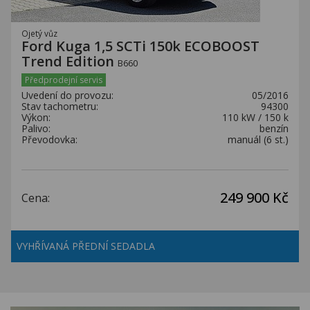
Ojetý vůz
Ford Kuga 1,5 SCTi 150k ECOBOOST
Trend Edition
B660
Předprodejní servis
Uvedení do provozu:
05/2016
Stav tachometru:
94300
Výkon:
110 kW / 150 k
Palivo:
benzín
Převodovka:
manuál (6 st.)
249 900 Kč
Cena:
VYHŘÍVANÁ PŘEDNÍ SEDADLA