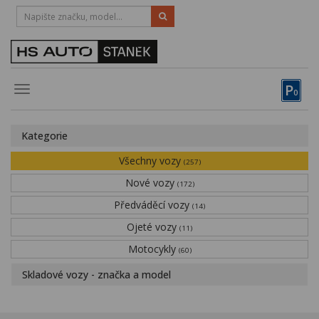
HOTLINE:
STRAKONICE
-
383 335 366
PÍSEK
-
381 670 607
P
Toggle
0
navigation
Vozy, motocykly, elektrokola
Kategorie
Půjčovna
Všechny vozy
(257)
Obytné vozy
Nové vozy
(172)
Předváděcí vozy
Servis
(14)
Ojeté vozy
(11)
Financování
Motocykly
(60)
Novinky
Skladové vozy - značka a model
Záruka