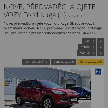
Kariéra
NOVÉ, PŘEDVÁDĚCÍ A OJETÉ
VOZY Ford Kuga (1)
Kontakty
strana 1
Nové, předváděcí a ojeté vozy Ford Kuga. Skladové vozy k
okamžitému odběru. Nové, předváděcí a ojeté vozy Ford Kuga
jsou prověřené a prošly předprodejním servisem.
(strana 1)
SUV (1)
X
benzín (1)
X
manuál (1)
X
Od nejnovějšího
Cena sestupně
Cena vzestupně
P
+