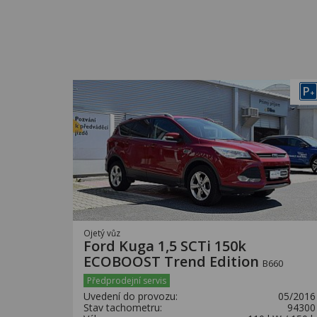
P
+
Ojetý vůz
Ford Kuga 1,5 SCTi 150k
ECOBOOST Trend Edition
B660
Předprodejní servis
Uvedení do provozu:
05/2016
Stav tachometru:
94300