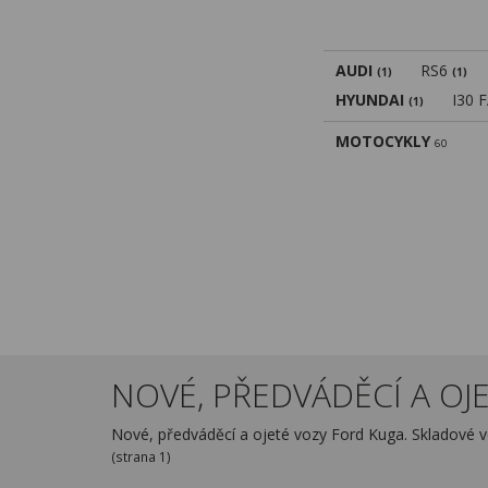
AUDI
RS6
(1)
(1)
HYUNDAI
I30 
(1)
MOTOCYKLY
60
NOVÉ, PŘEDVÁDĚCÍ A OJE
Nové, předváděcí a ojeté vozy Ford Kuga. Skladové 
(strana 1)