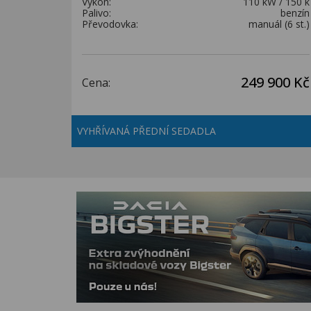
Výkon:
110 kW / 150 k
Palivo:
benzín
Převodovka:
manuál (6 st.)
249 900 Kč
Cena:
VYHŘÍVANÁ PŘEDNÍ SEDADLA