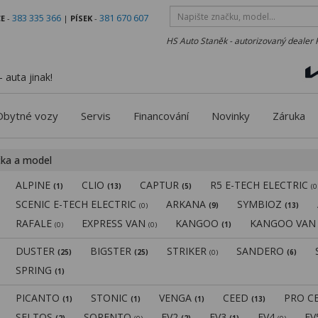
383 335 366
381 670 607
E
-
|
PÍSEK
-
HS Auto Staněk - autorizovaný dealer 
 auta jinak!
Obytné vozy
Servis
Financování
Novinky
Záruka
čka a model
ALPINE
CLIO
CAPTUR
R5 E-TECH ELECTRIC
(1)
(13)
(5)
(0
SCENIC E-TECH ELECTRIC
ARKANA
SYMBIOZ
(0)
(9)
(13)
RAFALE
EXPRESS VAN
KANGOO
KANGOO VA
(0)
(0)
(1)
DUSTER
BIGSTER
STRIKER
SANDERO
(25)
(25)
(0)
(6)
SPRING
(1)
PICANTO
STONIC
VENGA
CEED
PRO C
(1)
(1)
(1)
(13)
SELTOS
SORENTO
EV2
EV3
EV4
E