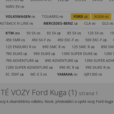
(2)
(0)
(2)
(1)
(0)
NIRO EV
(1)
VOLKSWAGEN
TOUAREG
FORD
KUGA
(1)
(1)
(2)
(1)
FASTBACK N LINE
MERCEDES-BENZ
CLA
GLS
(1)
(2)
(1)
(1)
KTM
50 SX
65 SX
85 SX
125 SX
1
(55)
(1)
(2)
(1)
(1)
450 SMR
450 SX-F
450 EXC-F
500 EXC-F
(1)
(1)
(1)
(2)
125 ENDURO R
690 SMC R
125 SMC R
890 S
(1)
(1)
(2)
790 DUKE
990 DUKE
1390 SUPER DUKE
1290
(2)
(2)
(5)
790 ADVENTURE
890 ADVENTURE
1390 SUPER AD
(2)
(2)
1290 SUPER ADVENTURE
990 RC R
990 DUKE R
(4)
(2)
(1)
EC 350F
MC-E 5
YAMAHA
XJR1300
(2)
(1)
(1)
(1)
TÉ VOZY Ford Kuga (1)
strana 1
vozy k okamžitému odběru. Nové, předváděcí a ojeté vozy Ford Kuga 