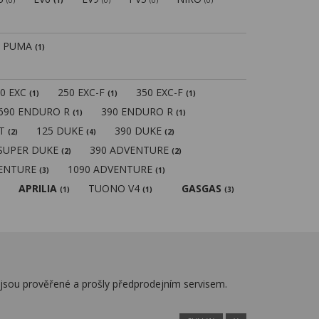
(0)
(1)
(0)
(0)
(0)
PUMA
(1)
50 EXC
250 EXC-F
350 EXC-F
(1)
(1)
(1)
690 ENDURO R
390 ENDURO R
(1)
(1)
MT
125 DUKE
390 DUKE
(2)
(4)
(2)
 SUPER DUKE
390 ADVENTURE
(2)
(2)
VENTURE
1090 ADVENTURE
(3)
(1)
APRILIA
TUONO V4
GASGAS
(1)
(1)
(3)
jsou prověřené a prošly předprodejním servisem.