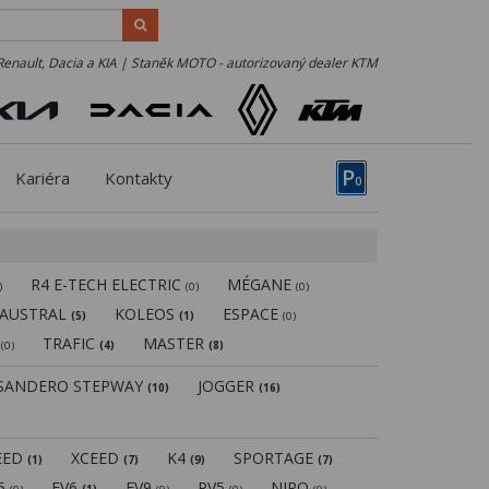
Renault, Dacia a KIA | Staněk MOTO - autorizovaný dealer KTM
P
Kariéra
Kontakty
0
R4 E-TECH ELECTRIC
MÉGANE
)
(0)
(0)
AUSTRAL
KOLEOS
ESPACE
(5)
(1)
(0)
N
TRAFIC
MASTER
(0)
(4)
(8)
SANDERO STEPWAY
JOGGER
(10)
(16)
EED
XCEED
K4
SPORTAGE
(1)
(7)
(9)
(7)
V5
EV6
EV9
PV5
NIRO