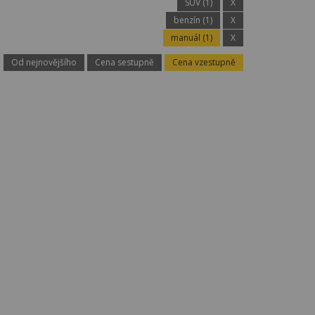
SUV (1)
X
benzín (1)
X
manuál (1)
X
Od nejnovějšího
Cena sestupně
Cena vzestupně