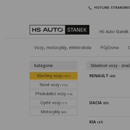
HOTLINE:
STRAKONIC
HS Auto Staněk -
Vozy, motocykly, elektrokola
Půjčovna
Kategorie
Skladové vozy - zna
Všechny vozy
RENAULT
(257)
(60)
Nové vozy
(172)
Předváděcí vozy
(14)
Ojeté vozy
DACIA
(11)
(83)
Motocykly
(60)
KIA
(47)