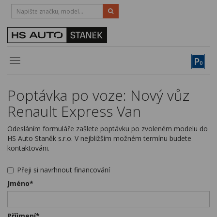
HOTLINE:
STRAKONICE
-
383 335 366
PÍSEK
-
381 670 607
P
Toggle
0
navigation
Vozy, motocykly, elektrokola
Poptávka po voze: Nový vůz
Půjčovna
Renault Express Van
Obytné vozy
Odesláním formuláře zašlete poptávku po zvoleném modelu do
HS Auto Staněk s.r.o. V nejbližším možném termínu budete
Servis
kontaktováni.
Financování
Přeji si navrhnout financování
Novinky
Jméno*
Záruka
Příjmení*