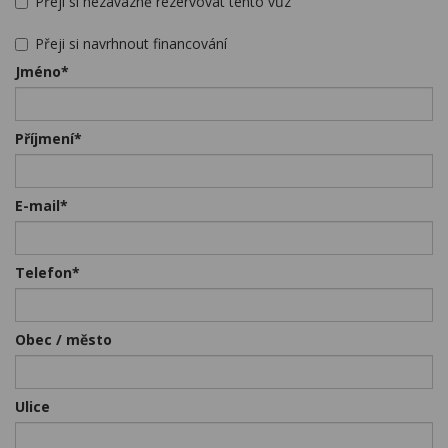
Přeji si nezávazně rezervovat tento vůz
Kariéra
Přeji si navrhnout financování
Kontakty
Jméno*
Příjmení*
E-mail*
Telefon*
Obec / město
Ulice