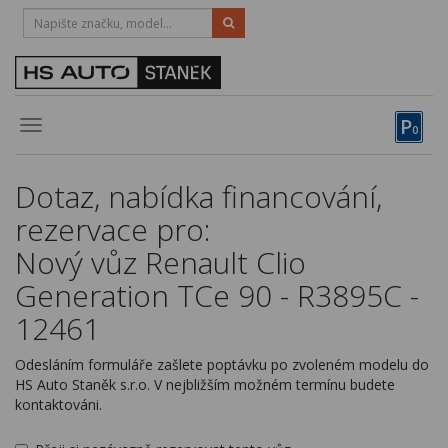
HOTLINE:
STRAKONICE
-
383 335 366
PÍSEK
-
381 670 607
P
Toggle
0
navigation
Vozy, motocykly, elektrokola
Dotaz, nabídka financování,
Půjčovna
rezervace pro:
Obytné vozy
Nový vůz Renault Clio
Generation TCe 90 - R3895C -
Servis
12461
Financování
Odesláním formuláře zašlete poptávku po zvoleném modelu do
Novinky
HS Auto Staněk s.r.o. V nejbližším možném termínu budete
kontaktováni.
Záruka