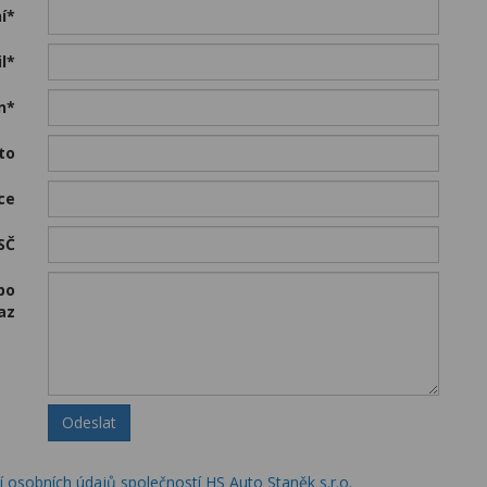
í*
l*
n*
ěsto
ce
SČ
bo
az
Odeslat
 osobních údajů společností HS Auto Staněk s.r.o.