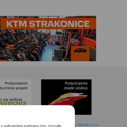
Webdesign:
Blovský.cz
,
Spinao s.r.o.
 vybranými partnery (mj. Google,