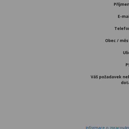
Příjmen
E-mai
Telefo
Obec / m
Uli
P
Váš požadavek ne
dot
Informace o zpracování