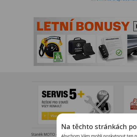
Na těchto stránkách po
Staněk MOTO - autorizovaný dealer KTM - e-shop s komple
Abychom Vám mohli poskytnout ten nej