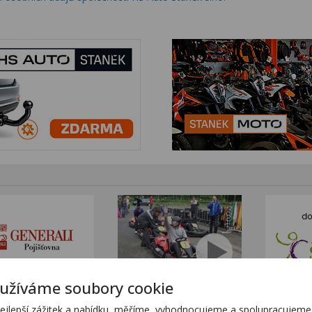
užíváme soubory cookie
tním sortimentem KTM
www.stanekmoto.cz
lepší zážitek a nabídku, měříme, vyhodnocujeme a spolupracujeme s