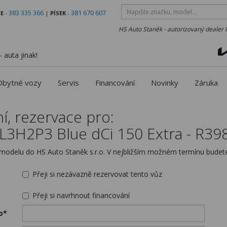
383 335 366
381 670 607
E
-
|
PÍSEK
-
HS Auto Staněk - autorizovaný dealer 
 auta jinak!
Obytné vozy
Servis
Financování
Novinky
Záruka
í, rezervace pro:
L3H2P3 Blue dCi 150 Extra - R39
odelu do HS Auto Staněk s.r.o. V nejbližším možném termínu budete
Přeji si nezávazně rezervovat tento vůz
Přeji si navrhnout financování
o*