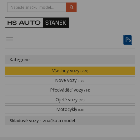
HOTLINE:
STRAKONICE
-
383 335 366
PÍSEK
-
381 670 607
P
Toggle
0
navigation
Vozy, motocykly, elektrokola
Kategorie
Půjčovna
Všechny vozy
(259)
Obytné vozy
Nové vozy
(175)
Předváděcí vozy
Servis
(14)
Ojeté vozy
(10)
Financování
Motocykly
(60)
Novinky
Skladové vozy - značka a model
Záruka