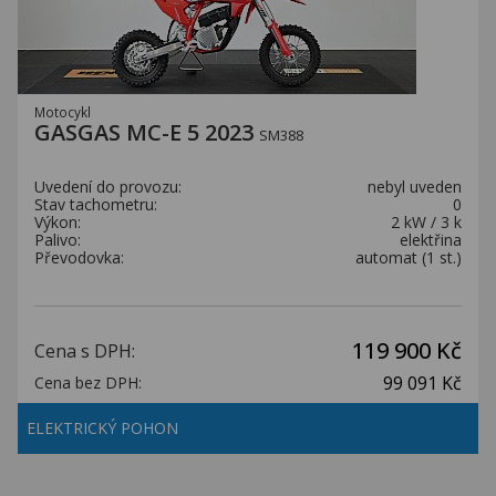
Motocykl
GASGAS MC-E 5 2023
SM388
Uvedení do provozu:
nebyl uveden
Stav tachometru:
0
Výkon:
2 kW / 3 k
Palivo:
elektřina
Převodovka:
automat (1 st.)
119 900 Kč
Cena s DPH:
99 091 Kč
Cena bez DPH:
ELEKTRICKÝ POHON