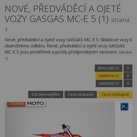
Kariéra
NOVÉ, PŘEDVÁDĚCÍ A OJETÉ
VOZY GASGAS MC-E 5 (1)
Kontakty
strana
1
Nové, předváděcí a ojeté vozy GASGAS MC-E 5. Skladové vozy k
okamžitému odběru. Nové, předváděcí a ojeté vozy GASGAS
MC-E 5 jsou prověřené a prošly předprodejním servisem.
(strana
1)
Motocykl (1)
X
elektřina (1)
X
automat (1)
X
Od nejnovějšího
Cena sestupně
Cena vzestupně
P
+