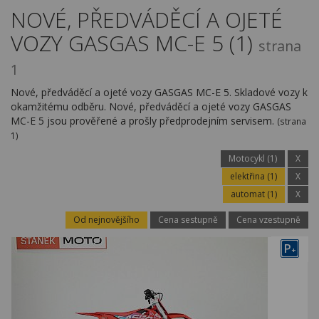
Kariéra
NOVÉ, PŘEDVÁDĚCÍ A OJETÉ
VOZY GASGAS MC-E 5 (1)
Kontakty
strana
1
Nové, předváděcí a ojeté vozy GASGAS MC-E 5. Skladové vozy k
okamžitému odběru. Nové, předváděcí a ojeté vozy GASGAS
MC-E 5 jsou prověřené a prošly předprodejním servisem.
(strana
1)
Motocykl (1)
X
elektřina (1)
X
automat (1)
X
Od nejnovějšího
Cena sestupně
Cena vzestupně
P
+