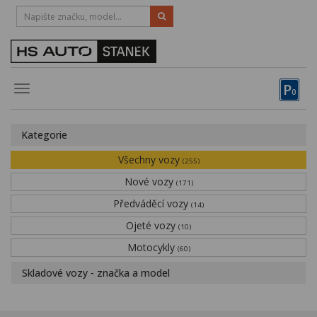
HOTLINE:
STRAKONICE
-
383 335 366
PÍSEK
-
381 670 607
P
Toggle
0
navigation
Vozy, motocykly, elektrokola
Kategorie
Půjčovna
Všechny vozy
(255)
Obytné vozy
Nové vozy
(171)
Předváděcí vozy
Servis
(14)
Ojeté vozy
(10)
Financování
Motocykly
(60)
Novinky
Skladové vozy - značka a model
Záruka