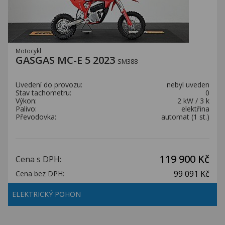
Motocykl
GASGAS MC-E 5 2023
SM388
Uvedení do provozu:
nebyl uveden
Stav tachometru:
0
Výkon:
2 kW / 3 k
Palivo:
elektřina
Převodovka:
automat (1 st.)
119 900 Kč
Cena s DPH:
99 091 Kč
Cena bez DPH:
ELEKTRICKÝ POHON