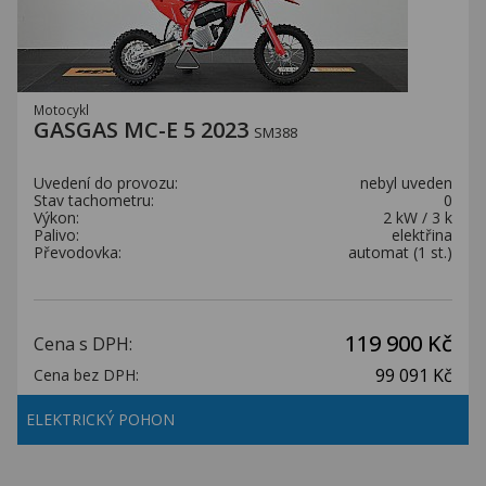
Motocykl
GASGAS MC-E 5 2023
SM388
Uvedení do provozu:
nebyl uveden
Stav tachometru:
0
Výkon:
2 kW / 3 k
Palivo:
elektřina
Převodovka:
automat (1 st.)
119 900 Kč
Cena s DPH:
99 091 Kč
Cena bez DPH:
ELEKTRICKÝ POHON