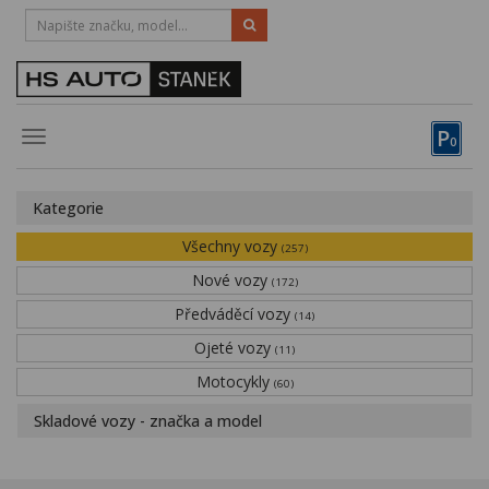
HOTLINE:
STRAKONICE
-
383 335 366
PÍSEK
-
381 670 607
P
Toggle
0
navigation
Vozy, motocykly, elektrokola
Kategorie
Půjčovna
Všechny vozy
(257)
Obytné vozy
Nové vozy
(172)
Předváděcí vozy
Servis
(14)
Ojeté vozy
(11)
Financování
Motocykly
(60)
Novinky
Skladové vozy - značka a model
Záruka