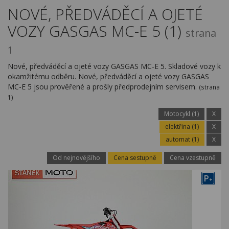
Kariéra
NOVÉ, PŘEDVÁDĚCÍ A OJETÉ
VOZY GASGAS MC-E 5 (1)
Kontakty
strana
1
Nové, předváděcí a ojeté vozy GASGAS MC-E 5. Skladové vozy k
okamžitému odběru. Nové, předváděcí a ojeté vozy GASGAS
MC-E 5 jsou prověřené a prošly předprodejním servisem.
(strana
1)
Motocykl (1)
X
elektřina (1)
X
automat (1)
X
Od nejnovějšího
Cena sestupně
Cena vzestupně
P
+