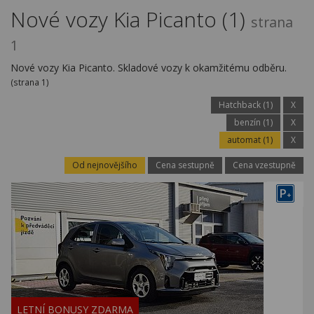
Kariéra
Nové vozy Kia Picanto (1)
strana
Kontakty
1
Nové vozy Kia Picanto. Skladové vozy k okamžitému odběru.
(strana 1)
Hatchback (1)
X
benzín (1)
X
automat (1)
X
Od nejnovějšího
Cena sestupně
Cena vzestupně
P
+
LETNÍ BONUSY ZDARMA