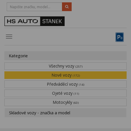
HOTLINE:
STRAKONICE
-
383 335 366
PÍSEK
-
381 670 607
P
Toggle
0
navigation
Vozy, motocykly, elektrokola
Kategorie
Půjčovna
Všechny vozy
(257)
Obytné vozy
Nové vozy
(172)
Předváděcí vozy
Servis
(14)
Ojeté vozy
(11)
Financování
Motocykly
(60)
Novinky
Skladové vozy - značka a model
Záruka