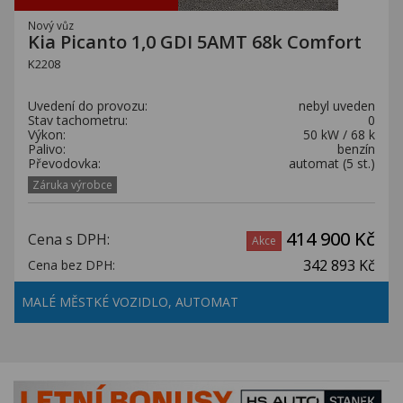
Nový vůz
Kia Picanto 1,0 GDI 5AMT 68k Comfort
K2208
Uvedení do provozu:
nebyl uveden
Stav tachometru:
0
Výkon:
50 kW / 68 k
Palivo:
benzín
Převodovka:
automat (5 st.)
Záruka výrobce
414 900 Kč
Cena s DPH:
Akce
342 893 Kč
Cena bez DPH:
MALÉ MĚSTKÉ VOZIDLO, AUTOMAT