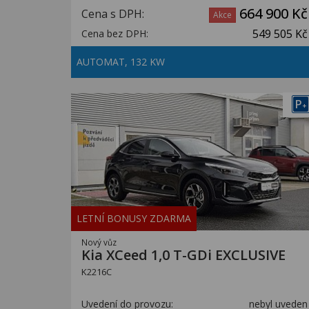
664 900 Kč
Cena s DPH:
Akce
549 505 Kč
Cena bez DPH:
AUTOMAT, 132 KW
P
+
LETNÍ BONUSY ZDARMA
Nový vůz
Kia XCeed 1,0 T-GDi EXCLUSIVE
K2216C
Uvedení do provozu:
nebyl uveden