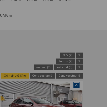
(0)
(0)
(0)
(0)
(0)
PUMA
(0)
SUV (7)
X
benzín (7)
X
manuál (2)
automat (5)
X
Od nejnovějšího
Cena sestupně
Cena vzestupně
P
+