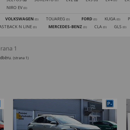
(2)
(0)
(2)
(1)
(0)
NIRO EV
(0)
VOLKSWAGEN
TOUAREG
FORD
KUGA
(0)
(0)
(0)
(0)
FASTBACK N LINE
MERCEDES-BENZ
CLA
GLS
(0)
(0)
(0)
(0)
trana 1
odběru.
(strana 1)
P
+