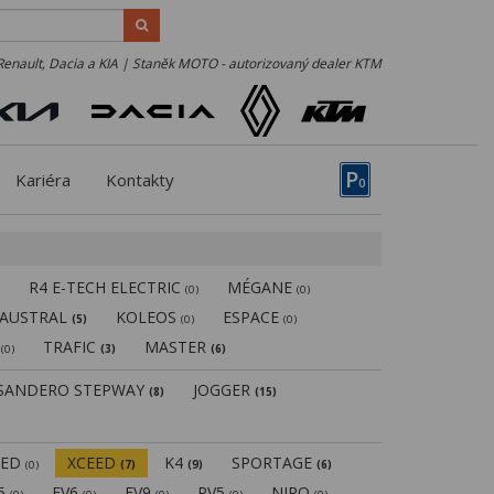
Renault, Dacia a KIA | Staněk MOTO - autorizovaný dealer KTM
P
Kariéra
Kontakty
0
R4 E-TECH ELECTRIC
MÉGANE
)
(0)
(0)
AUSTRAL
KOLEOS
ESPACE
(5)
(0)
(0)
N
TRAFIC
MASTER
(0)
(3)
(6)
SANDERO STEPWAY
JOGGER
(8)
(15)
EED
XCEED
K4
SPORTAGE
(0)
(7)
(9)
(6)
V5
EV6
EV9
PV5
NIRO