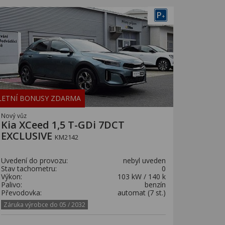
P
+
LETNÍ BONUSY ZDARMA
Nový vůz
Kia XCeed 1,5 T-GDi 7DCT
EXCLUSIVE
KM2142
Uvedení do provozu:
nebyl uveden
Stav tachometru:
0
Výkon:
103 kW / 140 k
Palivo:
benzín
Převodovka:
automat (7 st.)
Záruka výrobce do 05 / 2032