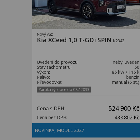
Nový vůz
Kia XCeed 1,0 T-GDi SPIN
K2342
Uvedení do provozu:
nebyl uveden
Stav tachometru:
50
Výkon:
85 kW / 115 k
Palivo:
benzín
Převodovka:
manuál (6 st.)
Záruka výrobce do 08 / 2033
524 900 Kč
Cena s DPH:
433 802 Kč
Cena bez DPH:
NOVINKA, MODEL 2027