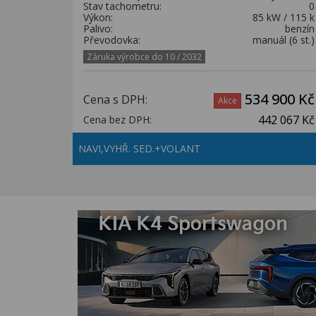
Stav tachometru:
0
Výkon:
85 kW / 115 k
Palivo:
benzín
Převodovka:
manuál (6 st.)
Záruka výrobce do 10 / 2032
534 900 Kč
Cena s DPH:
Akce
442 067 Kč
Cena bez DPH:
NAVI,VYHŘ. SED.+VOLANT