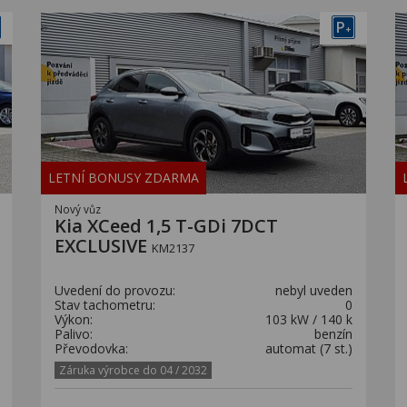
P
+
LETNÍ BONUSY ZDARMA
Nový vůz
Kia XCeed 1,5 T-GDi 7DCT
EXCLUSIVE
KM2137
Uvedení do provozu:
nebyl uveden
Stav tachometru:
0
Výkon:
103 kW / 140 k
Palivo:
benzín
Převodovka:
automat (7 st.)
Záruka výrobce do 04 / 2032