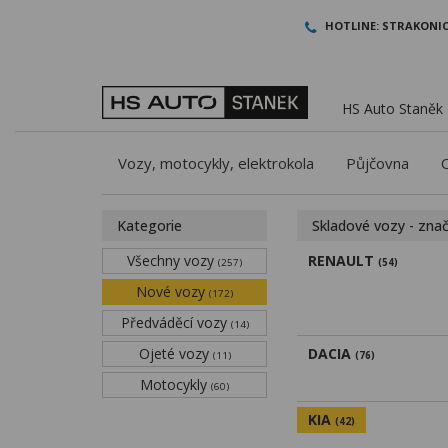
HOTLINE:
STRAKONIC
HS Auto Staněk -
Vozy, motocykly, elektrokola
Půjčovna
Kategorie
Skladové vozy - zna
Všechny vozy
RENAULT
(257)
(54)
Nové vozy
(172)
Předváděcí vozy
(14)
Ojeté vozy
DACIA
(11)
(76)
Motocykly
(60)
KIA
(42)