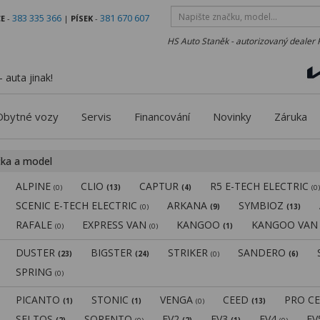
383 335 366
381 670 607
E
-
|
PÍSEK
-
HS Auto Staněk - autorizovaný dealer 
 auta jinak!
Obytné vozy
Servis
Financování
Novinky
Záruka
čka a model
ALPINE
CLIO
CAPTUR
R5 E-TECH ELECTRIC
(0)
(13)
(4)
(0
SCENIC E-TECH ELECTRIC
ARKANA
SYMBIOZ
(0)
(9)
(13)
RAFALE
EXPRESS VAN
KANGOO
KANGOO VA
(0)
(0)
(1)
DUSTER
BIGSTER
STRIKER
SANDERO
(23)
(24)
(0)
(6)
SPRING
(0)
PICANTO
STONIC
VENGA
CEED
PRO C
(1)
(1)
(0)
(13)
SELTOS
SORENTO
EV2
EV3
EV4
E