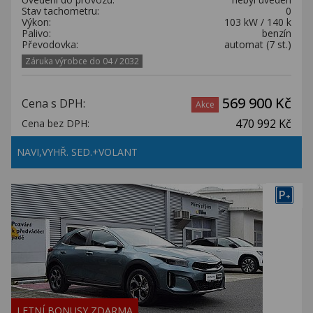
Stav tachometru:
0
Výkon:
103 kW / 140 k
Palivo:
benzín
Převodovka:
automat (7 st.)
Záruka výrobce do 04 / 2032
569 900 Kč
Cena s DPH:
Akce
470 992 Kč
Cena bez DPH:
NAVI,VYHŘ. SED.+VOLANT
P
+
LETNÍ BONUSY ZDARMA