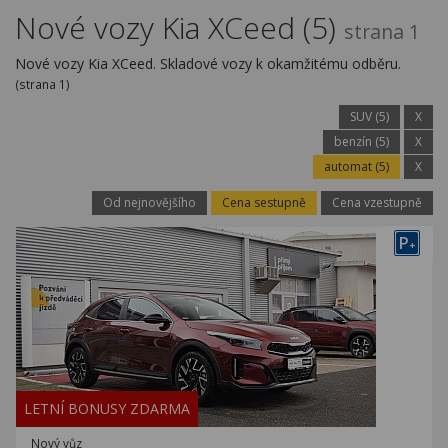
Kariéra
Nové vozy Kia XCeed (5)
strana 1
Kontakty
Nové vozy Kia XCeed. Skladové vozy k okamžitému odběru.
(strana 1)
SUV (5)
X
benzín (5)
X
automat (5)
X
Od nejnovějšího
Cena sestupně
Cena vzestupně
P
+
LETNÍ BONUSY ZDARMA
Nový vůz