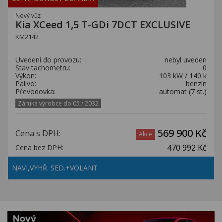
Nový vůz
Kia XCeed 1,5 T-GDi 7DCT EXCLUSIVE
KM2142
Uvedení do provozu:
nebyl uveden
Stav tachometru:
0
Výkon:
103 kW / 140 k
Palivo:
benzín
Převodovka:
automat (7 st.)
Záruka výrobce do 05 / 2032
569 900 Kč
Cena s DPH:
Akce
470 992 Kč
Cena bez DPH:
NAVI,VYHŘ. SED.+VOLANT