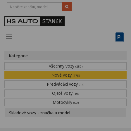
HOTLINE:
STRAKONICE
-
383 335 366
PÍSEK
-
381 670 607
P
Toggle
0
navigation
Vozy, motocykly, elektrokola
Kategorie
Půjčovna
Všechny vozy
(259)
Obytné vozy
Nové vozy
(175)
Předváděcí vozy
Servis
(14)
Ojeté vozy
(10)
Financování
Motocykly
(60)
Novinky
Skladové vozy - značka a model
Záruka