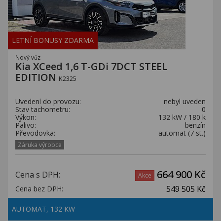
LETNÍ BONUSY ZDARMA
Nový vůz
Kia XCeed 1,6 T-GDi 7DCT STEEL
EDITION
K2325
Uvedení do provozu:
nebyl uveden
Stav tachometru:
0
Výkon:
132 kW / 180 k
Palivo:
benzín
Převodovka:
automat (7 st.)
Záruka výrobce
664 900 Kč
Cena s DPH:
Akce
549 505 Kč
Cena bez DPH:
AUTOMAT, 132 KW