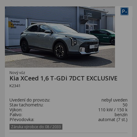
P
+
Nový vůz
Kia XCeed 1,6 T-GDi 7DCT EXCLUSIVE
K2341
Uvedení do provozu:
nebyl uveden
Stav tachometru:
50
Výkon:
110 kW / 150 k
Palivo:
benzín
Převodovka:
automat (7 st.)
Záruka výrobce do 08 / 2033