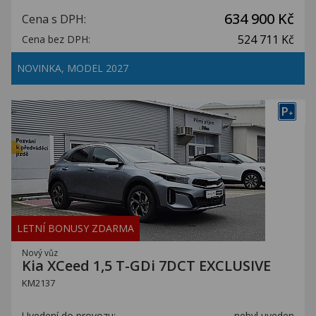
634 900 Kč
Cena s DPH:
524 711 Kč
Cena bez DPH:
NOVINKA, MODEL 2027
P
+
LETNÍ BONUSY ZDARMA
Nový vůz
Kia XCeed 1,5 T-GDi 7DCT EXCLUSIVE
KM2137
Uvedení do provozu:
nebyl uveden