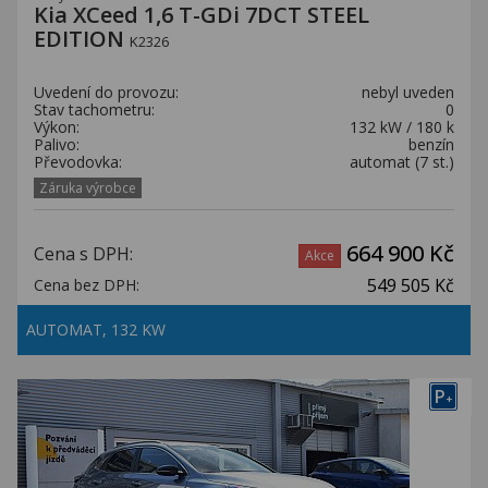
Kia XCeed 1,6 T-GDi 7DCT STEEL
EDITION
K2326
Uvedení do provozu:
nebyl uveden
Stav tachometru:
0
Výkon:
132 kW / 180 k
Palivo:
benzín
Převodovka:
automat (7 st.)
Záruka výrobce
664 900 Kč
Cena s DPH:
Akce
549 505 Kč
Cena bez DPH:
AUTOMAT, 132 KW
P
+