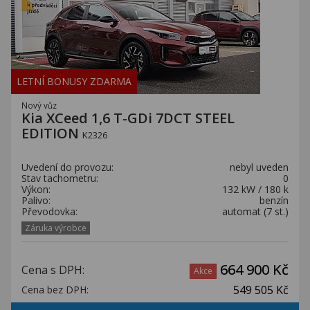
LETNÍ BONUSY ZDARMA
Nový vůz
Kia XCeed 1,6 T-GDi 7DCT STEEL
EDITION
K2326
Uvedení do provozu:
nebyl uveden
Stav tachometru:
0
Výkon:
132 kW / 180 k
Palivo:
benzín
Převodovka:
automat (7 st.)
Záruka výrobce
664 900 Kč
Cena s DPH:
Akce
549 505 Kč
Cena bez DPH: