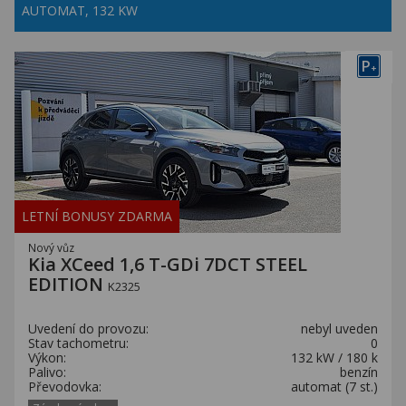
AUTOMAT, 132 KW
P
+
LETNÍ BONUSY ZDARMA
Nový vůz
Kia XCeed 1,6 T-GDi 7DCT STEEL
EDITION
K2325
Uvedení do provozu:
nebyl uveden
Stav tachometru:
0
Výkon:
132 kW / 180 k
Palivo:
benzín
Převodovka:
automat (7 st.)