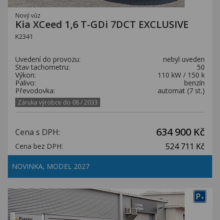
Nový vůz
Kia XCeed 1,6 T-GDi 7DCT EXCLUSIVE
K2341
Uvedení do provozu:
nebyl uveden
Stav tachometru:
50
Výkon:
110 kW / 150 k
Palivo:
benzín
Převodovka:
automat (7 st.)
Záruka výrobce do 08 / 2033
634 900 Kč
Cena s DPH:
524 711 Kč
Cena bez DPH:
NOVINKA, MODEL 2027
P
+