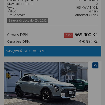
Stav tachometru:
0
Výkon:
103 kW / 140 k
Palivo:
benzín
Převodovka:
automat (7 st.)
Záruka výrobce do 05 / 2032
569 900 Kč
Cena s DPH:
Akce
470 992 Kč
Cena bez DPH:
NAVI,VYHŘ. SED.+VOLANT
P
+