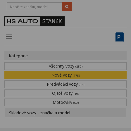
HOTLINE:
STRAKONICE
-
383 335 366
PÍSEK
-
381 670 607
P
Toggle
0
navigation
Vozy, motocykly, elektrokola
Kategorie
Půjčovna
Všechny vozy
(259)
Obytné vozy
Nové vozy
(175)
Předváděcí vozy
Servis
(14)
Ojeté vozy
(10)
Financování
Motocykly
(60)
Novinky
Skladové vozy - značka a model
Záruka