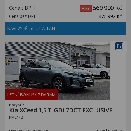
569 900 Kč
Cena s DPH:
Akce
470 992 Kč
Cena bez DPH:
NAVI,VYHŘ. SED.+VOLANT
P
+
LETNÍ BONUSY ZDARMA
Nový vůz
Kia XCeed 1,5 T-GDi 7DCT EXCLUSIVE
KM2142
Uvedení do provozu:
nebyl uveden