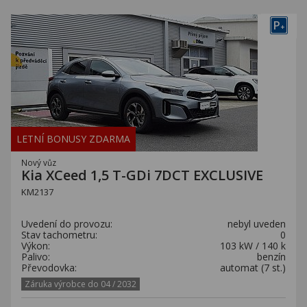
P
+
LETNÍ BONUSY ZDARMA
Nový vůz
Kia XCeed 1,5 T-GDi 7DCT EXCLUSIVE
KM2137
Uvedení do provozu:
nebyl uveden
Stav tachometru:
0
Výkon:
103 kW / 140 k
Palivo:
benzín
Převodovka:
automat (7 st.)
Záruka výrobce do 04 / 2032