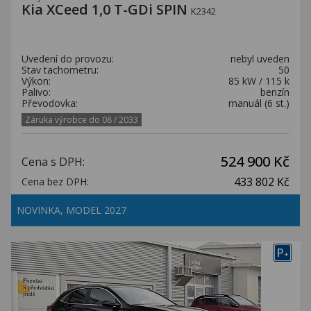
Kia XCeed 1,0 T-GDi SPIN
K2342
Uvedení do provozu:
nebyl uveden
Stav tachometru:
50
Výkon:
85 kW / 115 k
Palivo:
benzín
Převodovka:
manuál (6 st.)
Záruka výrobce do 08 / 2033
524 900 Kč
Cena s DPH:
433 802 Kč
Cena bez DPH:
NOVINKA, MODEL 2027
P
+