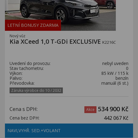
LETNÍ BONUSY ZDARMA
Nový vůz
Kia XCeed 1,0 T-GDi EXCLUSIVE
K2216C
Uvedení do provozu:
nebyl uveden
Stav tachometru:
0
Výkon:
85 kW / 115 k
Palivo:
benzín
Převodovka:
manuál (6 st.)
Záruka výrobce do 10 / 2032
534 900 Kč
Cena s DPH:
Akce
442 067 Kč
Cena bez DPH:
NAVI,VYHŘ. SED.+VOLANT