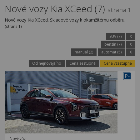
Kariéra
Nové vozy Kia XCeed (7)
strana 1
Kontakty
Nové vozy Kia XCeed. Skladové vozy k okamžitému odběru.
(strana 1)
SUV (7)
X
benzín (7)
X
manuál (2)
automat (5)
X
Od nejnovějšího
Cena sestupně
Cena vzestupně
P
+
Nový vůz