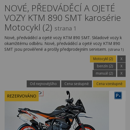
Kariéra
NOVÉ, PŘEDVÁDĚCÍ A OJETÉ
VOZY KTM 890 SMT karosérie
Kontakty
Motocykl (2)
strana 1
Nové, předváděcí a ojeté vozy KTM 890 SMT. Skladové vozy k
okamžitému odběru. Nové, předváděcí a ojeté vozy KTM 890
SMT jsou prověřené a prošly předprodejním servisem.
(strana 1)
Motocykl (2)
X
benzín (2)
X
manuál (2)
X
Od nejnovějšího
Cena sestupně
Cena vzestupně
P
REZERVOVÁNO
+