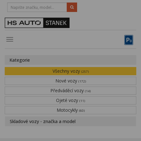
HOTLINE:
STRAKONICE
-
383 335 366
PÍSEK
-
381 670 607
P
Toggle
0
navigation
Vozy, motocykly, elektrokola
Kategorie
Půjčovna
Všechny vozy
(257)
Obytné vozy
Nové vozy
(172)
Předváděcí vozy
Servis
(14)
Ojeté vozy
(11)
Financování
Motocykly
(60)
Novinky
Skladové vozy - značka a model
Záruka