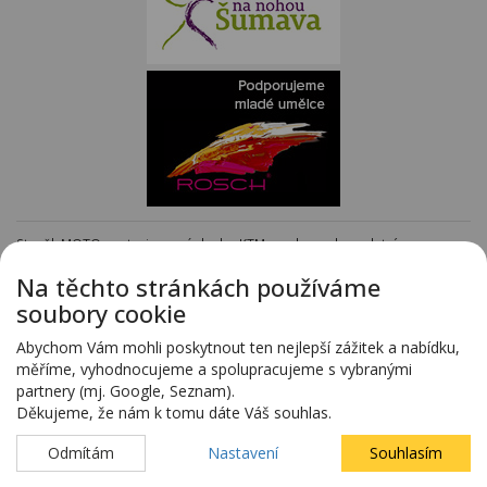
Staněk MOTO - autorizovaný dealer KTM - e-shop s kompletním
sortimentem KTM
www.stanekmoto.cz
Na těchto stránkách používáme
Předváděcí vozy - kompletní nabídka na specializovaných stránkách
soubory cookie
www.predvadeci-vozy.cz
Vozy 4x4 a vozy SUV - kompletní nabídka na specializovaných stránkách
Abychom Vám mohli poskytnout ten nejlepší zážitek a nabídku,
www.4x4-suv.cz
měříme, vyhodnocujeme a spolupracujeme s vybranými
Firma HS Auto Staněk s.r.o. si vyhrazuje právo změny vyplývající z chyby
partnery (mj. Google, Seznam).
zadání.
Děkujeme, že nám k tomu dáte Váš souhlas.
Webdesign:
Blovský.cz
,
Spinao s.r.o.
Odmítám
Nastavení
Souhlasím