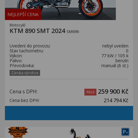
NEJLEPŠÍ CENA
Motocykl
KTM 890 SMT 2024
SM696
Uvedení do provozu:
nebyl uveden
Stav tachometru:
0
Výkon:
77 kW / 105 k
Palivo:
benzín
Převodovka:
manuál (6 st.)
Záruka výrobce
259 900 Kč
Cena s DPH:
Akce
214 794 Kč
Cena bez DPH:
P
+