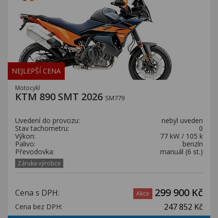
NEJLEPŠÍ CENA
Motocykl
KTM 890 SMT 2026
SM779
Uvedení do provozu:
nebyl uveden
Stav tachometru:
0
Výkon:
77 kW / 105 k
Palivo:
benzín
Převodovka:
manuál (6 st.)
Záruka výrobce
299 900 Kč
Cena s DPH:
Akce
247 852 Kč
Cena bez DPH: