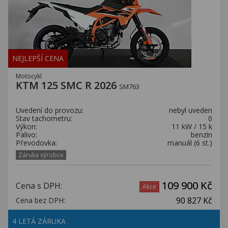
NEJLEPŠÍ CENA
Motocykl
KTM 125 SMC R 2026
SM763
Uvedení do provozu:
nebyl uveden
Stav tachometru:
0
Výkon:
11 kW / 15 k
Palivo:
benzín
Převodovka:
manuál (6 st.)
Záruka výrobce
109 900 Kč
Cena s DPH:
Akce
90 827 Kč
Cena bez DPH:
4 LETÁ ZÁRUKA