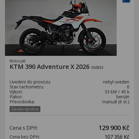
Motocykl
KTM 390 Adventure X 2026
SM833
Uvedení do provozu:
nebyl uveden
Stav tachometru:
0
Výkon:
33 kW / 45 k
Palivo:
benzín
Převodovka:
manuál (6 st.)
Záruka výrobce
129 900 Kč
Cena s DPH:
107 356 Kč
Cena bez DPH: