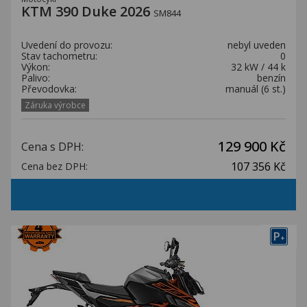
KTM 390 Duke 2026
SM844
Uvedení do provozu:
nebyl uveden
Stav tachometru:
0
Výkon:
32 kW / 44 k
Palivo:
benzín
Převodovka:
manuál (6 st.)
Záruka výrobce
129 900 Kč
Cena s DPH:
107 356 Kč
Cena bez DPH:
P
+