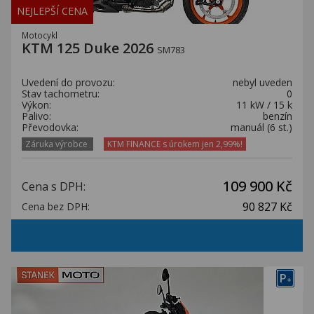
NEJLEPŠÍ CENA
Motocykl
KTM 125 Duke 2026
SM783
Uvedení do provozu:
nebyl uveden
Stav tachometru:
0
Výkon:
11 kW / 15 k
Palivo:
benzín
Převodovka:
manuál (6 st.)
Záruka výrobce
KTM FINANCE s úrokem jen 2,99%!
109 900 Kč
Cena s DPH:
90 827 Kč
Cena bez DPH:
P
+