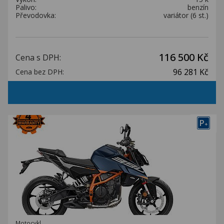
Palivo:
benzín
Převodovka:
variátor (6 st.)
116 500 Kč
Cena s DPH:
96 281 Kč
Cena bez DPH:
P
+
Motocykl