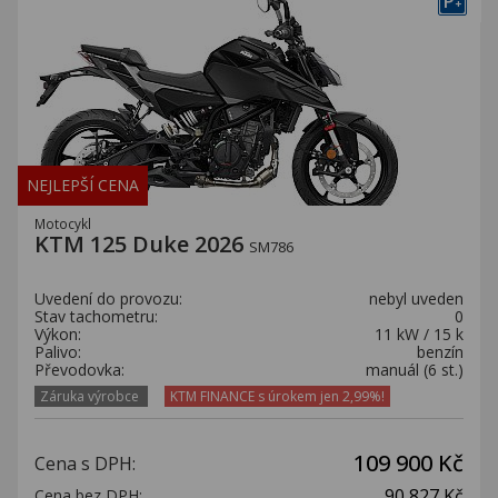
P
+
NEJLEPŠÍ CENA
Motocykl
KTM 125 Duke 2026
SM786
Uvedení do provozu:
nebyl uveden
Stav tachometru:
0
Výkon:
11 kW / 15 k
Palivo:
benzín
Převodovka:
manuál (6 st.)
Záruka výrobce
KTM FINANCE s úrokem jen 2,99%!
109 900 Kč
Cena s DPH:
90 827 Kč
Cena bez DPH: