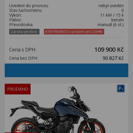
Uvedení do provozu:
nebyl uveden
Stav tachometru:
0
Výkon:
11 kW / 15 k
Palivo:
benzín
Převodovka:
manuál (6 st.)
Záruka výrobce
KTM FINANCE s úrokem jen 2,99%!
109 900 Kč
Cena s DPH:
90 827 Kč
Cena bez DPH:
P
PRODÁNO
+