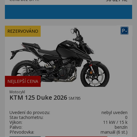
P
REZERVOVÁNO
+
NEJLEPŠÍ CENA
Motocykl
KTM 125 Duke 2026
SM785
Uvedení do provozu:
nebyl uveden
Stav tachometru:
0
Výkon:
11 kW / 15 k
Palivo:
benzín
Převodovka:
manuál (6 st.)