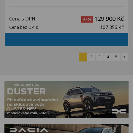
129 900 Kč
Cena s DPH:
Akce
107 356 Kč
Cena bez DPH:
1
2
3
4
5
»