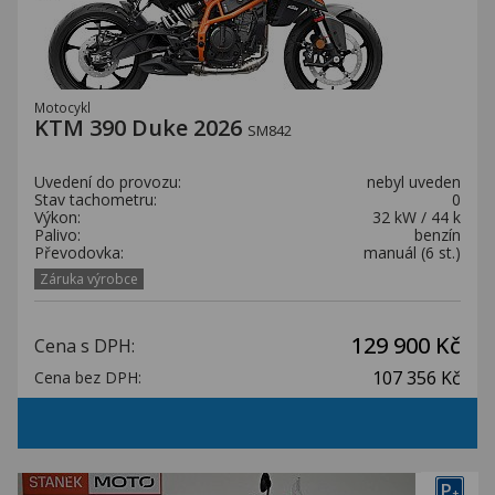
Motocykl
KTM 390 Duke 2026
SM842
Uvedení do provozu:
nebyl uveden
Stav tachometru:
0
Výkon:
32 kW / 44 k
Palivo:
benzín
Převodovka:
manuál (6 st.)
Záruka výrobce
129 900 Kč
Cena s DPH:
107 356 Kč
Cena bez DPH:
P
+