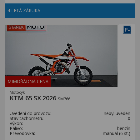
4 LETÁ ZÁRUKA
P
+
MIMOŘÁDNÁ CENA
Motocykl
KTM 65 SX 2026
SM766
Uvedení do provozu:
nebyl uveden
Stav tachometru:
0
Výkon:
Palivo:
benzín
Převodovka:
manuál (6 st.)