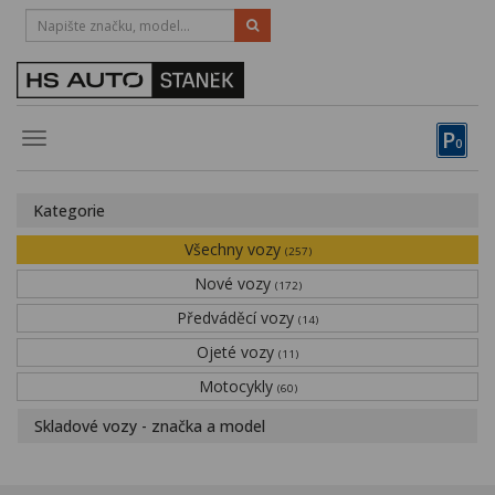
HOTLINE:
STRAKONICE
-
383 335 366
PÍSEK
-
381 670 607
P
Toggle
0
navigation
Vozy, motocykly, elektrokola
Kategorie
Půjčovna
Všechny vozy
(257)
Obytné vozy
Nové vozy
(172)
Předváděcí vozy
Servis
(14)
Ojeté vozy
(11)
Financování
Motocykly
(60)
Novinky
Skladové vozy - značka a model
Záruka