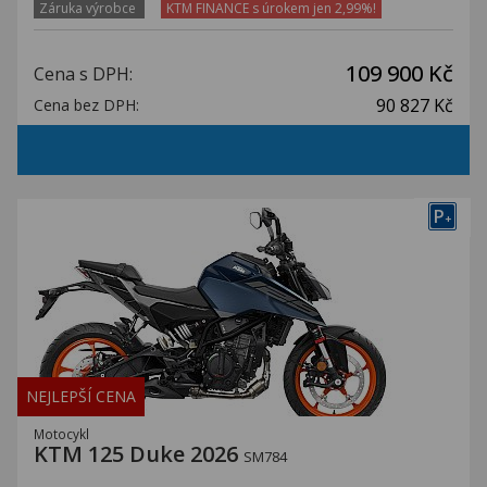
Záruka výrobce
KTM FINANCE s úrokem jen 2,99%!
109 900 Kč
Cena s DPH:
90 827 Kč
Cena bez DPH:
P
+
NEJLEPŠÍ CENA
Motocykl
KTM 125 Duke 2026
SM784