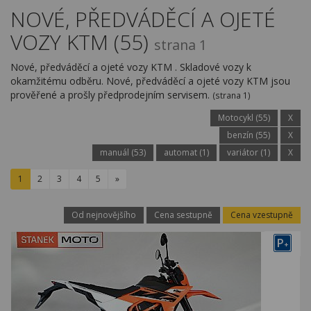
Kariéra
NOVÉ, PŘEDVÁDĚCÍ A OJETÉ
VOZY KTM (55)
Kontakty
strana 1
Nové, předváděcí a ojeté vozy KTM . Skladové vozy k
okamžitému odběru. Nové, předváděcí a ojeté vozy KTM jsou
prověřené a prošly předprodejním servisem.
(strana 1)
Motocykl (55)
X
benzín (55)
X
manuál (53)
automat (1)
variátor (1)
X
1
2
3
4
5
»
Od nejnovějšího
Cena sestupně
Cena vzestupně
P
+