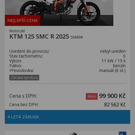
NEJLEPŠÍ CENA
Motocykl
KTM 125 SMC R 2025
SM694
Uvedení do provozu:
nebyl uveden
Stav tachometru:
0
Výkon:
11 kW / 15 k
Palivo:
benzín
Převodovka:
manuál (6 st.)
Záruka výrobce
99 900 Kč
Cena s DPH:
Akce
82 562 Kč
Cena bez DPH:
4 LETÁ ZÁRUKA