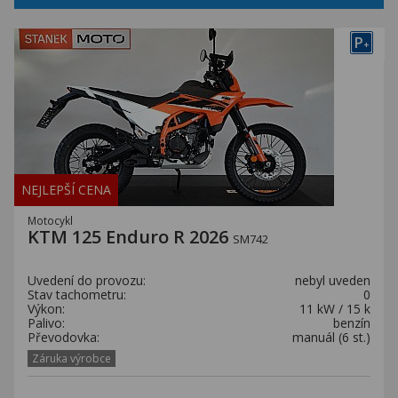
P
+
NEJLEPŠÍ CENA
Motocykl
KTM 125 Enduro R 2026
SM742
Uvedení do provozu:
nebyl uveden
Stav tachometru:
0
Výkon:
11 kW / 15 k
Palivo:
benzín
Převodovka:
manuál (6 st.)
Záruka výrobce