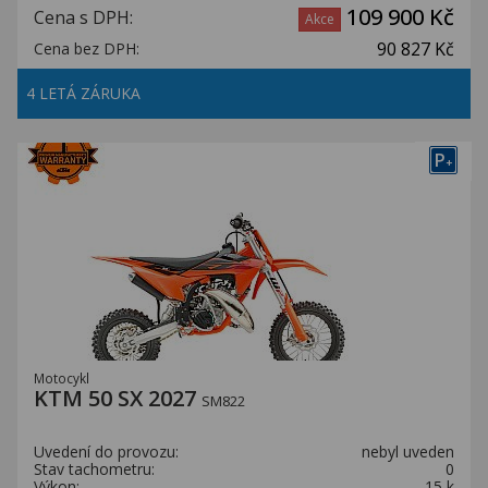
109 900 Kč
Cena s DPH:
Akce
90 827 Kč
Cena bez DPH:
4 LETÁ ZÁRUKA
P
+
Motocykl
KTM 50 SX 2027
SM822
Uvedení do provozu:
nebyl uveden
Stav tachometru:
0
Výkon:
15 k