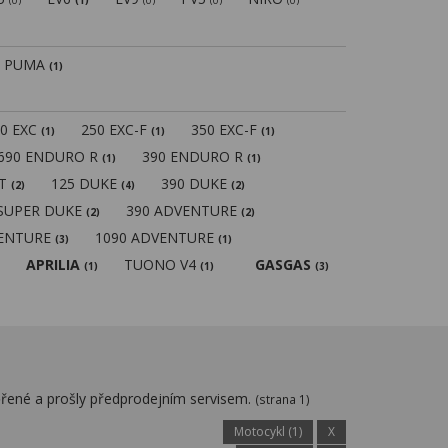
(0)
(1)
(0)
(0)
(0)
PUMA
(1)
50 EXC
250 EXC-F
350 EXC-F
(1)
(1)
(1)
690 ENDURO R
390 ENDURO R
(1)
(1)
MT
125 DUKE
390 DUKE
(2)
(4)
(2)
 SUPER DUKE
390 ADVENTURE
(2)
(2)
VENTURE
1090 ADVENTURE
(3)
(1)
APRILIA
TUONO V4
GASGAS
(1)
(1)
(3)
řené a prošly předprodejním servisem.
(strana 1)
Motocykl (1)
X