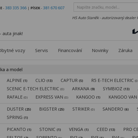
383 335 366
381 670 607
E
-
|
PÍSEK
-
HS Auto Staněk - autorizovaný dealer 
 auta jinak!
Obytné vozy
Servis
Financování
Novinky
Záruka
čka a model
ALPINE
CLIO
CAPTUR
R5 E-TECH ELECTRIC
(1)
(13)
(5)
(0
SCENIC E-TECH ELECTRIC
ARKANA
SYMBIOZ
(0)
(9)
(13)
RAFALE
EXPRESS VAN
KANGOO
KANGOO VA
(0)
(0)
(1)
DUSTER
BIGSTER
STRIKER
SANDERO
(25)
(25)
(0)
(6)
SPRING
(1)
PICANTO
STONIC
VENGA
CEED
PRO C
(1)
(1)
(1)
(13)
SELTOS
SORENTO
EV2
EV3
EV4
E