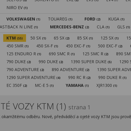
(2)
(0)
(2)
(1)
(0)
NIRO EV
(1)
VOLKSWAGEN
TOUAREG
FORD
KUGA
(1)
(1)
(2)
(1)
FASTBACK N LINE
MERCEDES-BENZ
CLA
GLS
(1)
(2)
(1)
(1)
KTM
50 SX
65 SX
85 SX
125 SX
1
(55)
(1)
(2)
(1)
(1)
450 SMR
450 SX-F
450 EXC-F
500 EXC-F
(1)
(1)
(1)
(2)
125 ENDURO R
690 SMC R
125 SMC R
890 S
(1)
(1)
(2)
790 DUKE
990 DUKE
1390 SUPER DUKE
1290
(2)
(2)
(5)
790 ADVENTURE
890 ADVENTURE
1390 SUPER AD
(2)
(2)
1290 SUPER ADVENTURE
990 RC R
990 DUKE R
(4)
(2)
(1)
EC 350F
MC-E 5
YAMAHA
XJR1300
(2)
(1)
(1)
(1)
TÉ VOZY KTM (1)
strana 1
k okamžitému odběru. Nové, předváděcí a ojeté vozy KTM jsou prově