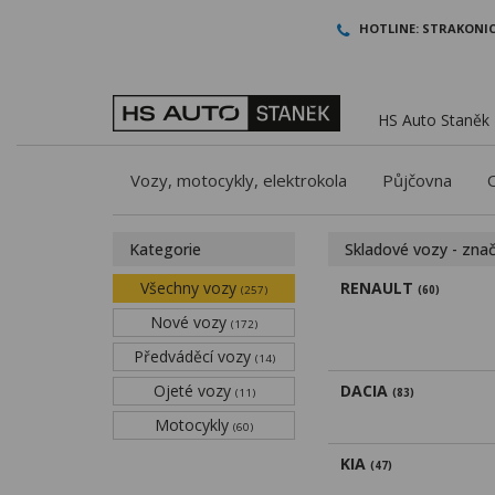
HOTLINE:
STRAKONIC
HS Auto Staněk -
Vozy, motocykly, elektrokola
Půjčovna
Kategorie
Skladové vozy - zna
Všechny vozy
RENAULT
(257)
(60)
Nové vozy
(172)
Předváděcí vozy
(14)
Ojeté vozy
DACIA
(11)
(83)
Motocykly
(60)
KIA
(47)