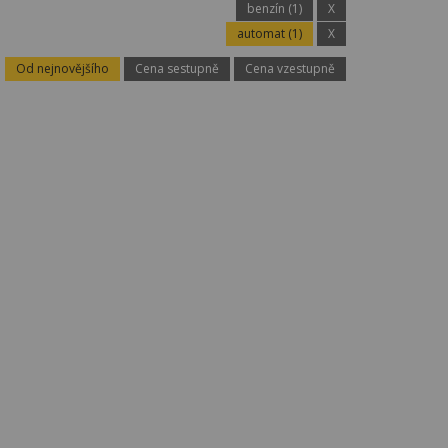
benzín (1)
X
automat (1)
X
Od nejnovějšího
Cena sestupně
Cena vzestupně