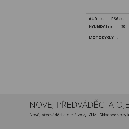
AUDI
RS6
(1)
(1)
HYUNDAI
I30 
(1)
MOTOCYKLY
60
NOVÉ, PŘEDVÁDĚCÍ A OJE
Nové, předváděcí a ojeté vozy KTM . Skladové vozy 