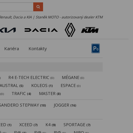
Renault, Dacia a KIA | Staněk MOTO - autorizovaný dealer KTM
P
Kariéra
Kontakty
0
R4 E-TECH ELECTRIC
MÉGANE
)
(0)
(0)
AUSTRAL
KOLEOS
ESPACE
(5)
(1)
(0)
N
TRAFIC
MASTER
(0)
(4)
(8)
SANDERO STEPWAY
JOGGER
(10)
(16)
EED
XCEED
K4
SPORTAGE
(1)
(7)
(9)
(7)
V5
EV6
EV9
PV5
NIRO