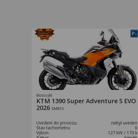
P
+
Motocykl
KTM 1390 Super Adventure S EVO
2026
SM813
Uvedení do provozu:
nebyl uveden
Stav tachometru:
0
Výkon:
127 kW / 173 k
Palivo:
benzín