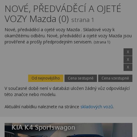
Kariéra
NOVÉ, PŘEDVÁDĚCÍ A OJETÉ
VOZY Mazda (0)
Kontakty
strana 1
Nové, předváděcí a ojeté vozy Mazda . Skladové vozy k
okamžitému odběru. Nové, předváděcí a ojeté vozy Mazda jsou
prověřené a prošly předprodejním servisem.
(strana 1)
X
X
X
Od nejnovějšího
Cena sestupně
Cena vzestupně
V současné době není v databázi uložen žádný vůz odpovídající
této značce nebo modelu.
Aktuální nabídku naleznete na stránce
skladových vozů
.