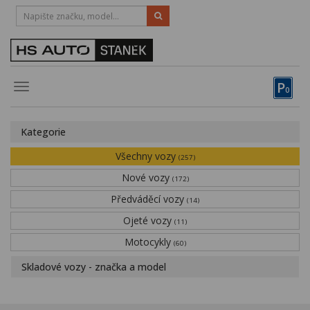
HOTLINE:
STRAKONICE
-
383 335 366
PÍSEK
-
381 670 607
P
Toggle
0
navigation
Vozy, motocykly, elektrokola
Kategorie
Půjčovna
Všechny vozy
(257)
Obytné vozy
Nové vozy
(172)
Předváděcí vozy
Servis
(14)
Ojeté vozy
(11)
Financování
Motocykly
(60)
Novinky
Skladové vozy - značka a model
Záruka