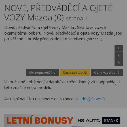
Kariéra
NOVÉ, PŘEDVÁDĚCÍ A OJETÉ
VOZY Mazda (0)
Kontakty
strana 1
Nové, předváděcí a ojeté vozy Mazda . Skladové vozy k
okamžitému odběru. Nové, předváděcí a ojeté vozy Mazda jsou
prověřené a prošly předprodejním servisem.
(strana 1)
X
X
X
Od nejnovějšího
Cena sestupně
Cena vzestupně
V současné době není v databázi uložen žádný vůz odpovídající
této značce nebo modelu.
Aktuální nabídku naleznete na stránce
skladových vozů
.