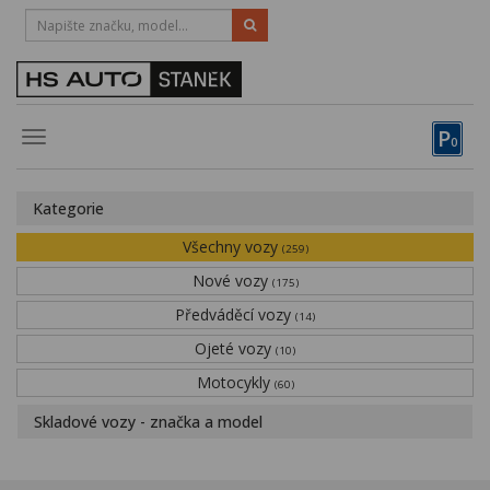
HOTLINE:
STRAKONICE
-
383 335 366
PÍSEK
-
381 670 607
P
Toggle
0
navigation
Vozy, motocykly, elektrokola
Kategorie
Půjčovna
Všechny vozy
(259)
Obytné vozy
Nové vozy
(175)
Předváděcí vozy
Servis
(14)
Ojeté vozy
(10)
Financování
Motocykly
(60)
Novinky
Skladové vozy - značka a model
Záruka