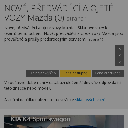
Kariéra
NOVÉ, PŘEDVÁDĚCÍ A OJETÉ
VOZY Mazda (0)
Kontakty
strana 1
Nové, předváděcí a ojeté vozy Mazda . Skladové vozy k
okamžitému odběru. Nové, předváděcí a ojeté vozy Mazda jsou
prověřené a prošly předprodejním servisem.
(strana 1)
X
X
X
Od nejnovějšího
Cena sestupně
Cena vzestupně
V současné době není v databázi uložen žádný vůz odpovídající
této značce nebo modelu.
Aktuální nabídku naleznete na stránce
skladových vozů
.