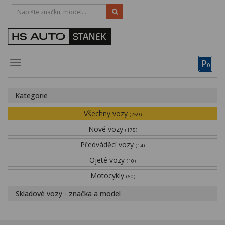
HOTLINE:
STRAKONICE
-
383 335 366
PÍSEK
-
381 670 607
P
Toggle
0
navigation
Vozy, motocykly, elektrokola
Kategorie
Půjčovna
Všechny vozy
(259)
Obytné vozy
Nové vozy
(175)
Předváděcí vozy
Servis
(14)
Ojeté vozy
(10)
Financování
Motocykly
(60)
Novinky
Skladové vozy - značka a model
Záruka