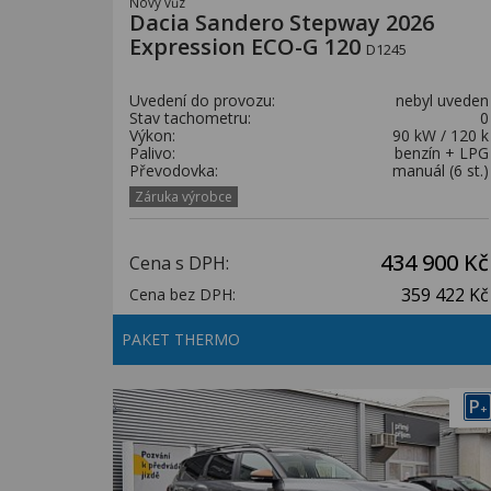
Nový vůz
Dacia Sandero Stepway 2026
Expression ECO-G 120
D1245
Uvedení do provozu:
nebyl uveden
Stav tachometru:
0
Výkon:
90 kW / 120 k
Palivo:
benzín + LPG
Převodovka:
manuál (6 st.)
Záruka výrobce
434 900 Kč
Cena s DPH:
359 422 Kč
Cena bez DPH:
PAKET THERMO
P
+