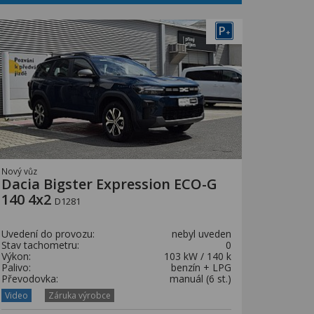
P
+
Nový vůz
Dacia Bigster Expression ECO-G
140 4x2
D1281
Uvedení do provozu:
nebyl uveden
Stav tachometru:
0
Výkon:
103 kW / 140 k
Palivo:
benzín + LPG
Převodovka:
manuál (6 st.)
Video
Záruka výrobce