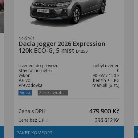
Nový vůz
Dacia Jogger 2026 Expression
120k ECO-G, 5 míst
D1250
Uvedení do provozu:
nebyl uveden
Stav tachometru:
0
Výkon:
90 kW / 120 k
Palivo:
benzín + LPG
Převodovka:
manuál (6 st.)
Video
Záruka výrobce
479 900 Kč
Cena s DPH:
396 612 Kč
Cena bez DPH:
PAKET KOMFORT