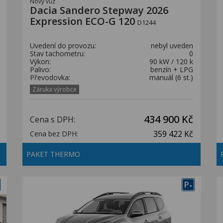
Nový vůz
Dacia Sandero Stepway 2026
Expression ECO-G 120
D1244
Uvedení do provozu:
nebyl uveden
Stav tachometru:
0
Výkon:
90 kW / 120 k
Palivo:
benzín + LPG
Převodovka:
manuál (6 st.)
Záruka výrobce
434 900 Kč
Cena s DPH:
359 422 Kč
Cena bez DPH:
PAKET THERMO
P
+