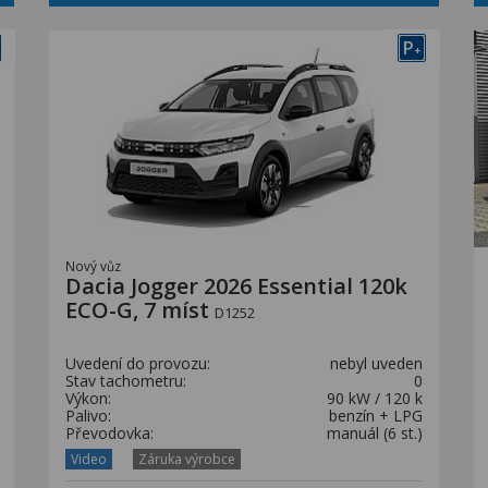
P
+
Nový vůz
Dacia Jogger 2026 Essential 120k
ECO-G, 7 míst
D1252
Uvedení do provozu:
nebyl uveden
Stav tachometru:
0
Výkon:
90 kW / 120 k
Palivo:
benzín + LPG
Převodovka:
manuál (6 st.)
Video
Záruka výrobce