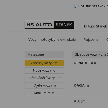
HOTLINE:
STRAKONIC
HS Auto Staněk -
Vozy, motocykly, elektrokola
Půjčovna
Kategorie
Skladové vozy - zna
Všechny vozy
RENAULT
(257)
(60)
Nové vozy
(172)
Předváděcí vozy
(14)
Ojeté vozy
DACIA
(11)
(83)
Motocykly
(60)
KIA
(47)