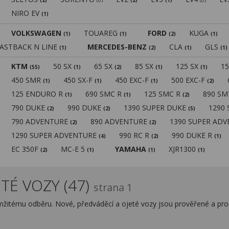
(2)
(0)
(2)
(1)
(0)
NIRO EV
(1)
VOLKSWAGEN
TOUAREG
FORD
KUGA
(1)
(1)
(2)
(1)
FASTBACK N LINE
MERCEDES-BENZ
CLA
GLS
(1)
(2)
(1)
(1)
KTM
50 SX
65 SX
85 SX
125 SX
1
(55)
(1)
(2)
(1)
(1)
450 SMR
450 SX-F
450 EXC-F
500 EXC-F
(1)
(1)
(1)
(2)
125 ENDURO R
690 SMC R
125 SMC R
890 S
(1)
(1)
(2)
790 DUKE
990 DUKE
1390 SUPER DUKE
1290
(2)
(2)
(5)
790 ADVENTURE
890 ADVENTURE
1390 SUPER AD
(2)
(2)
1290 SUPER ADVENTURE
990 RC R
990 DUKE R
(4)
(2)
(1)
EC 350F
MC-E 5
YAMAHA
XJR1300
(2)
(1)
(1)
(1)
TÉ VOZY (47)
strana 1
amžitému odběru. Nové, předváděcí a ojeté vozy jsou prověřené a pr