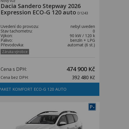
Nový vůz
Dacia Sandero Stepway 2026
Expression ECO-G 120 auto
D1243
Uvedení do provozu:
nebyl uveden
Stav tachometru:
0
Výkon:
90 kW / 120 k
Palivo:
benzín + LPG
Převodovka:
automat (6 st.)
Záruka výrobce
474 900 Kč
Cena s DPH:
392 480 Kč
Cena bez DPH:
PAKET KOMFORT ECO-G 120 AUTO
P
+