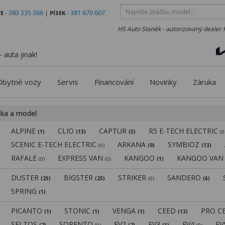
383 335 366
381 670 607
E
-
|
PÍSEK
-
HS Auto Staněk - autorizovaný dealer 
 auta jinak!
Obytné vozy
Servis
Financování
Novinky
Záruka
čka a model
ALPINE
CLIO
CAPTUR
R5 E-TECH ELECTRIC
(1)
(13)
(5)
(0
SCENIC E-TECH ELECTRIC
ARKANA
SYMBIOZ
(0)
(9)
(13)
RAFALE
EXPRESS VAN
KANGOO
KANGOO VA
(0)
(0)
(1)
DUSTER
BIGSTER
STRIKER
SANDERO
(25)
(25)
(0)
(6)
SPRING
(1)
PICANTO
STONIC
VENGA
CEED
PRO C
(1)
(1)
(1)
(13)
SELTOS
SORENTO
EV2
EV3
EV4
E