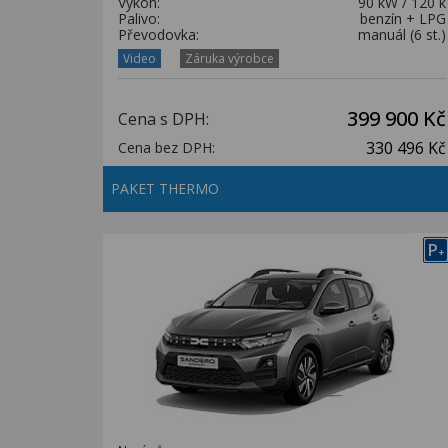
Výkon:
90 kW / 120 k
Palivo:
benzín + LPG
Převodovka:
manuál (6 st.)
Video
Záruka výrobce
399 900 Kč
Cena s DPH:
330 496 Kč
Cena bez DPH:
PAKET THERMO
P
+