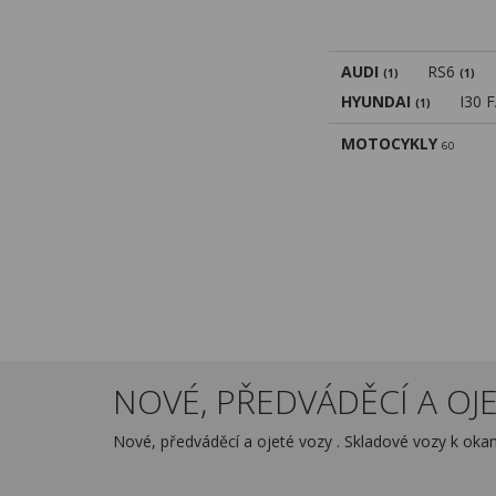
AUDI
RS6
(1)
(1)
HYUNDAI
I30 
(1)
MOTOCYKLY
60
NOVÉ, PŘEDVÁDĚCÍ A OJE
Nové, předváděcí a ojeté vozy . Skladové vozy k ok