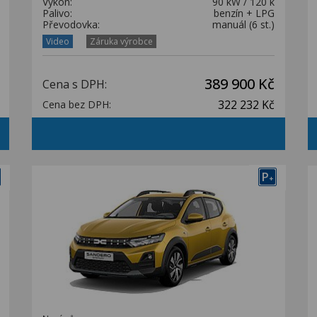
Výkon:
90 kW / 120 k
Palivo:
benzín + LPG
Převodovka:
manuál (6 st.)
Video
Záruka výrobce
389 900 Kč
Cena s DPH:
322 232 Kč
Cena bez DPH:
P
+