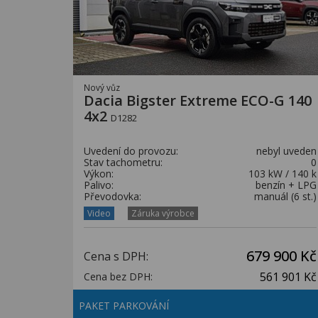
Nový vůz
Dacia Bigster Extreme ECO-G 140
4x2
D1282
Uvedení do provozu:
nebyl uveden
Stav tachometru:
0
Výkon:
103 kW / 140 k
Palivo:
benzín + LPG
Převodovka:
manuál (6 st.)
Video
Záruka výrobce
679 900 Kč
Cena s DPH:
561 901 Kč
Cena bez DPH:
PAKET PARKOVÁNÍ