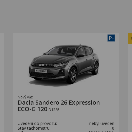
P
+
Nový vůz
Dacia Sandero 26 Expression
ECO-G 120
D1285
Uvedení do provozu:
nebyl uveden
Stav tachometru:
0