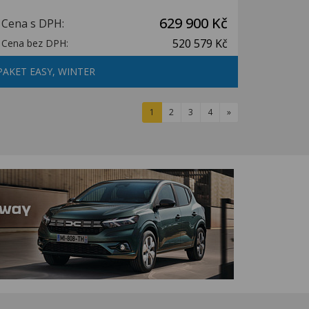
629 900 Kč
Cena s DPH:
520 579 Kč
Cena bez DPH:
PAKET EASY, WINTER
1
2
3
4
»