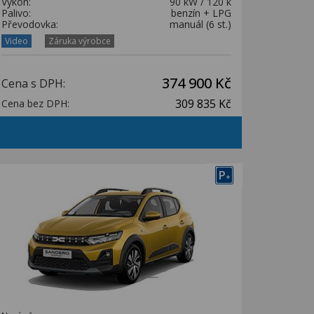
Výkon:
90 kW / 120 k
Palivo:
benzín + LPG
Převodovka:
manuál (6 st.)
Video
Záruka výrobce
374 900 Kč
Cena s DPH:
309 835 Kč
Cena bez DPH:
P
+