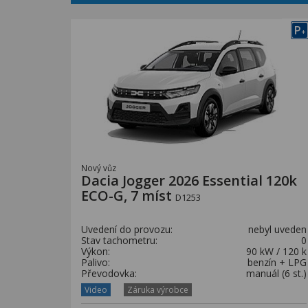
P
+
Nový vůz
Dacia Jogger 2026 Essential 120k
ECO-G, 7 míst
D1253
Uvedení do provozu:
nebyl uveden
Stav tachometru:
0
Výkon:
90 kW / 120 k
Palivo:
benzín + LPG
Převodovka:
manuál (6 st.)
Video
Záruka výrobce