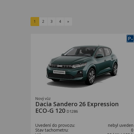
1
2
3
4
»
P
+
Nový vůz
Dacia Sandero 26 Expression
ECO-G 120
D1286
Uvedení do provozu:
nebyl uveden
Stav tachometru:
0