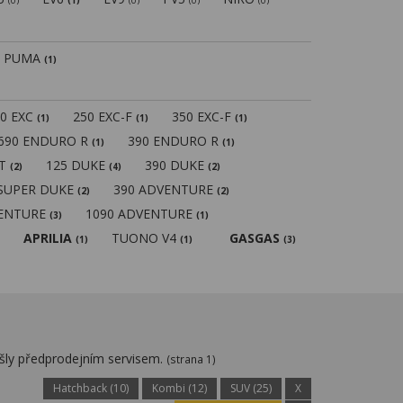
(0)
(1)
(0)
(0)
(0)
PUMA
(1)
50 EXC
250 EXC-F
350 EXC-F
(1)
(1)
(1)
690 ENDURO R
390 ENDURO R
(1)
(1)
MT
125 DUKE
390 DUKE
(2)
(4)
(2)
 SUPER DUKE
390 ADVENTURE
(2)
(2)
VENTURE
1090 ADVENTURE
(3)
(1)
APRILIA
TUONO V4
GASGAS
(1)
(1)
(3)
ošly předprodejním servisem.
(strana 1)
Hatchback (10)
Kombi (12)
SUV (25)
X