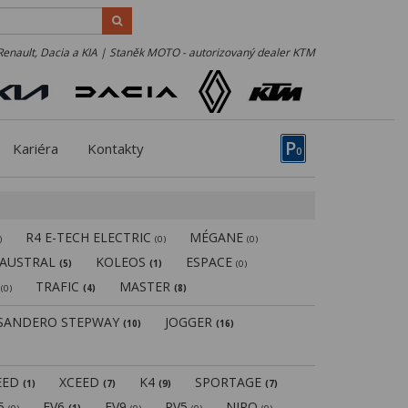
Renault, Dacia a KIA | Staněk MOTO - autorizovaný dealer KTM
P
Kariéra
Kontakty
0
R4 E-TECH ELECTRIC
MÉGANE
)
(0)
(0)
AUSTRAL
KOLEOS
ESPACE
(5)
(1)
(0)
N
TRAFIC
MASTER
(0)
(4)
(8)
SANDERO STEPWAY
JOGGER
(10)
(16)
EED
XCEED
K4
SPORTAGE
(1)
(7)
(9)
(7)
V5
EV6
EV9
PV5
NIRO