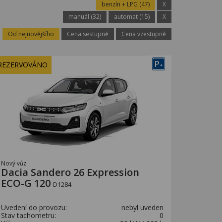
benzín + LPG (47)
X
manuál (32)
automat (15)
X
Od nejnovějšího
Cena sestupně
Cena vzestupně
P
REZERVOVÁNO
+
Nový vůz
Dacia Sandero 26 Expression
ECO-G 120
D1284
Uvedení do provozu:
nebyl uveden
Stav tachometru:
0