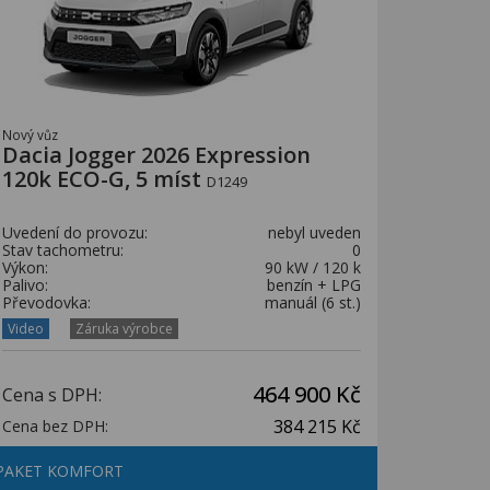
Nový vůz
Dacia Jogger 2026 Expression
120k ECO-G, 5 míst
D1249
Uvedení do provozu:
nebyl uveden
Stav tachometru:
0
Výkon:
90 kW / 120 k
Palivo:
benzín + LPG
Převodovka:
manuál (6 st.)
Video
Záruka výrobce
464 900 Kč
Cena s DPH:
384 215 Kč
Cena bez DPH:
PAKET KOMFORT