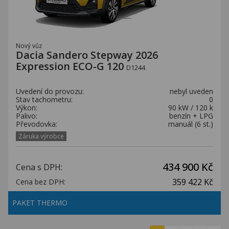
Nový vůz
Dacia Sandero Stepway 2026
Expression ECO-G 120
D1244
Uvedení do provozu:
nebyl uveden
Stav tachometru:
0
Výkon:
90 kW / 120 k
Palivo:
benzín + LPG
Převodovka:
manuál (6 st.)
Záruka výrobce
434 900 Kč
Cena s DPH:
359 422 Kč
Cena bez DPH:
PAKET THERMO