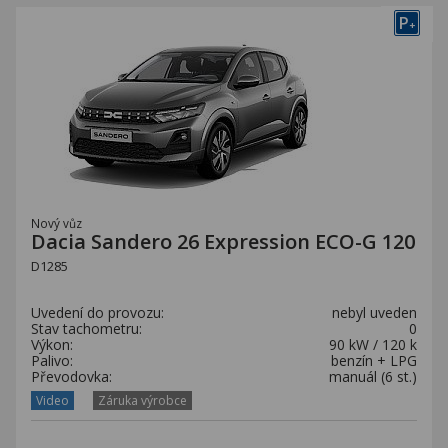
P
+
Nový vůz
Dacia Sandero 26 Expression ECO-G 120
D1285
Uvedení do provozu:
nebyl uveden
Stav tachometru:
0
Výkon:
90 kW / 120 k
Palivo:
benzín + LPG
Převodovka:
manuál (6 st.)
Video
Záruka výrobce