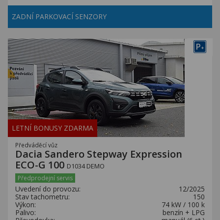
ZADNÍ PARKOVACÍ SENZORY
P
+
LETNÍ BONUSY ZDARMA
Předváděcí vůz
Dacia Sandero Stepway Expression
ECO-G 100
D1034 DEMO
Předprodejní servis
Uvedení do provozu:
12/2025
Stav tachometru:
150
Výkon:
74 kW / 100 k
Palivo:
benzín + LPG