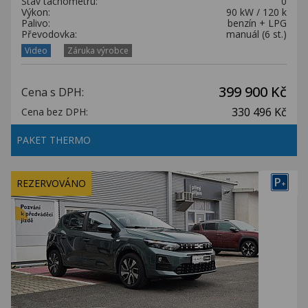
Stav tachometru:
0
Výkon:
90 kW / 120 k
Palivo:
benzín + LPG
Převodovka:
manuál (6 st.)
Video
Záruka výrobce
399 900 Kč
Cena s DPH:
330 496 Kč
Cena bez DPH:
PAKET THERMO
P
REZERVOVÁNO
+