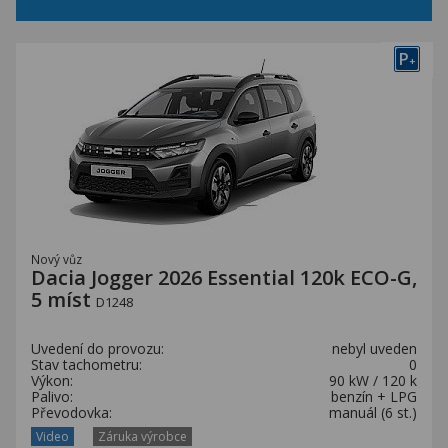
P
+
Nový vůz
Dacia Jogger 2026 Essential 120k ECO-G,
5 míst
D1248
Uvedení do provozu:
nebyl uveden
Stav tachometru:
0
Výkon:
90 kW / 120 k
Palivo:
benzín + LPG
Převodovka:
manuál (6 st.)
Video
Záruka výrobce