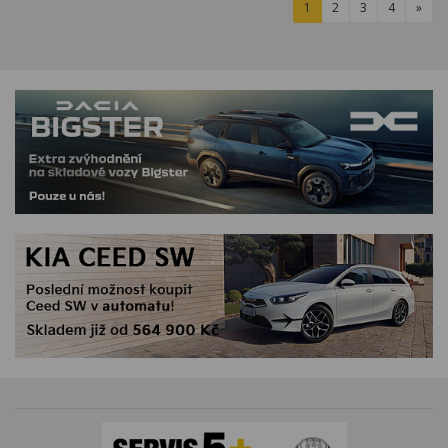
1
2
3
4
»