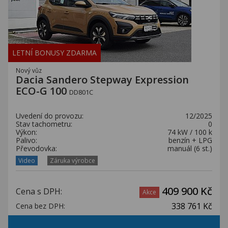
LETNÍ BONUSY ZDARMA
Nový vůz
Dacia Sandero Stepway Expression
ECO-G 100
DD801C
Uvedení do provozu:
12/2025
Stav tachometru:
0
Výkon:
74 kW / 100 k
Palivo:
benzín + LPG
Převodovka:
manuál (6 st.)
Video
Záruka výrobce
409 900 Kč
Cena s DPH:
Akce
338 761 Kč
Cena bez DPH: