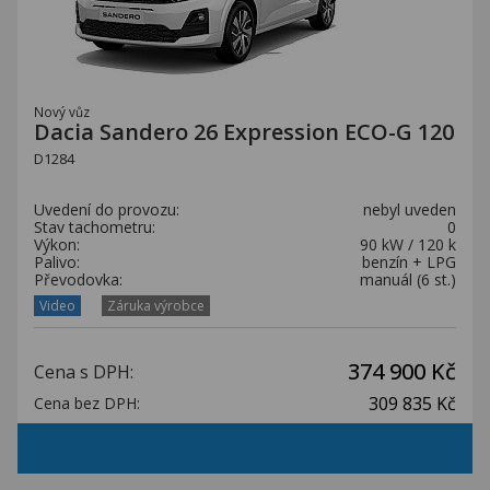
Nový vůz
Dacia Sandero 26 Expression ECO-G 120
D1284
Uvedení do provozu:
nebyl uveden
Stav tachometru:
0
Výkon:
90 kW / 120 k
Palivo:
benzín + LPG
Převodovka:
manuál (6 st.)
Video
Záruka výrobce
374 900 Kč
Cena s DPH:
309 835 Kč
Cena bez DPH: