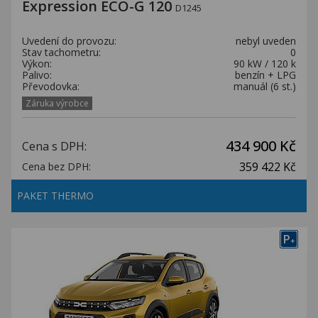
Expression ECO-G 120
D1245
Uvedení do provozu:
nebyl uveden
Stav tachometru:
0
Výkon:
90 kW / 120 k
Palivo:
benzín + LPG
Převodovka:
manuál (6 st.)
Záruka výrobce
434 900 Kč
Cena s DPH:
359 422 Kč
Cena bez DPH:
PAKET THERMO
P
+