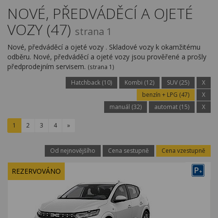
Kariéra
NOVÉ, PŘEDVÁDĚCÍ A OJETÉ
VOZY (47)
Kontakty
strana 1
Nové, předváděcí a ojeté vozy . Skladové vozy k okamžitému
odběru. Nové, předváděcí a ojeté vozy jsou prověřené a prošly
předprodejním servisem.
(strana 1)
Hatchback (10)
Kombi (12)
SUV (25)
X
benzín + LPG (47)
X
manuál (32)
automat (15)
X
1
2
3
4
»
Od nejnovějšího
Cena sestupně
Cena vzestupně
P
REZERVOVÁNO
+