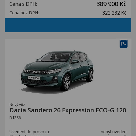
389 900 Kč
Cena s DPH:
322 232 Kč
Cena bez DPH:
P
+
Nový vůz
Dacia Sandero 26 Expression ECO-G 120
D1286
Uvedení do provozu:
nebyl uveden