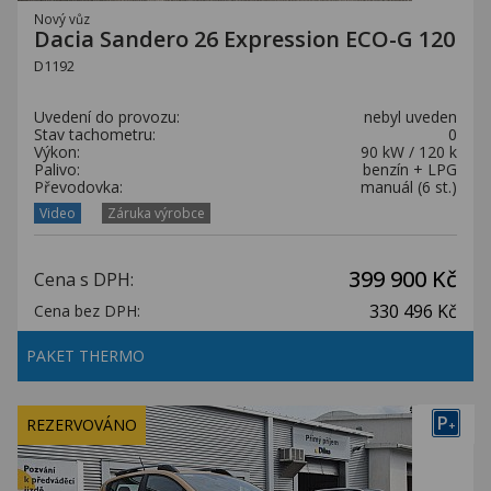
Nový vůz
Dacia Sandero 26 Expression ECO-G 120
D1192
Uvedení do provozu:
nebyl uveden
Stav tachometru:
0
Výkon:
90 kW / 120 k
Palivo:
benzín + LPG
Převodovka:
manuál (6 st.)
Video
Záruka výrobce
399 900 Kč
Cena s DPH:
330 496 Kč
Cena bez DPH:
PAKET THERMO
P
REZERVOVÁNO
+