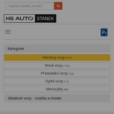
HOTLINE:
STRAKONICE
-
383 335 366
PÍSEK
-
381 670 607
P
Toggle
0
navigation
Vozy, motocykly, elektrokola
Kategorie
Půjčovna
Všechny vozy
(257)
Obytné vozy
Nové vozy
(172)
Předváděcí vozy
Servis
(14)
Ojeté vozy
(11)
Financování
Motocykly
(60)
Novinky
Skladové vozy - značka a model
Záruka