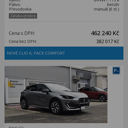
Palivo:
benzín
Převodovka:
manuál (6 st.)
Záruka výrobce
462 240 Kč
Cena s DPH:
382 017 Kč
Cena bez DPH:
NOVÉ CLIO 6, PACK COMFORT
P
+
Nový vůz