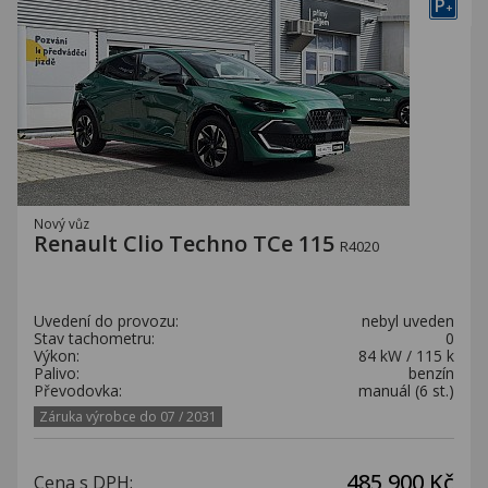
P
+
Nový vůz
Renault Clio Techno TCe 115
R4020
Uvedení do provozu:
nebyl uveden
Stav tachometru:
0
Výkon:
84 kW / 115 k
Palivo:
benzín
Převodovka:
manuál (6 st.)
Záruka výrobce do 07 / 2031
485 900 Kč
Cena s DPH: