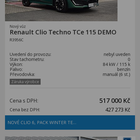
Nový vůz
Renault Clio Techno TCe 115 DEMO
R3956C
Uvedení do provozu:
nebyl uveden
Stav tachometru:
0
Výkon:
84 kW / 115 k
Palivo:
benzín
Převodovka:
manuál (6 st.)
Záruka výrobce
517 000 Kč
Cena s DPH:
427 273 Kč
Cena bez DPH:
NOVÉ CLIO 6, PACK WINTER TE…