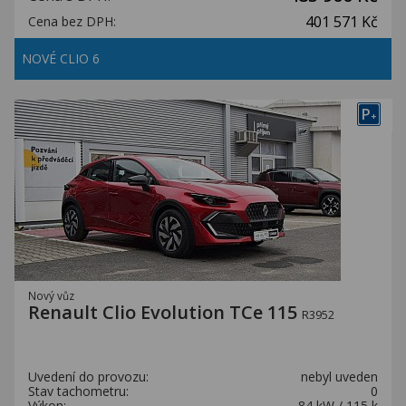
401 571 Kč
Cena bez DPH:
NOVÉ CLIO 6
P
+
Nový vůz
Renault Clio Evolution TCe 115
R3952
Uvedení do provozu:
nebyl uveden
Stav tachometru:
0
Výkon:
84 kW / 115 k