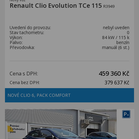
Renault Clio Evolution TCe 115
R3949
Uvedení do provozu:
nebyl uveden
Stav tachometru:
0
Výkon:
84 kW / 115 k
Palivo:
benzín
Převodovka:
manuál (6 st.)
459 360 Kč
Cena s DPH:
379 637 Kč
Cena bez DPH:
NOVÉ CLIO 6, PACK COMFORT
P
+