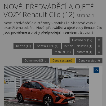
Kariéra
NOVÉ, PŘEDVÁDĚCÍ A OJETÉ
VOZY Renault Clio (12)
Kontakty
strana 1
Nové, předváděcí a ojeté vozy Renault Clio. Skladové vozy k
okamžitému odběru. Nové, předváděcí a ojeté vozy Renault Clio
jsou prověřené a prošly předprodejním servisem.
(strana 1)
Hatchback (12)
X
benzín (10)
benzín + LPG (1)
benzín + elektřina (1)
X
manuál (11)
automat (1)
X
Od nejnovějšího
Cena sestupně
Cena vzestupně
P
+