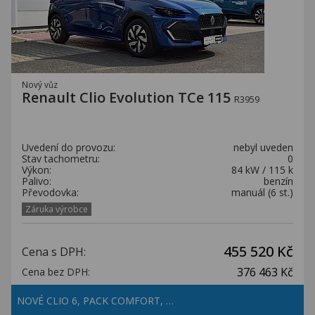
Nový vůz
Renault Clio Evolution TCe 115
R3959
Uvedení do provozu:
nebyl uveden
Stav tachometru:
0
Výkon:
84 kW / 115 k
Palivo:
benzín
Převodovka:
manuál (6 st.)
Záruka výrobce
455 520 Kč
Cena s DPH:
376 463 Kč
Cena bez DPH:
NOVÉ CLIO 6, PACK COMFORT, …