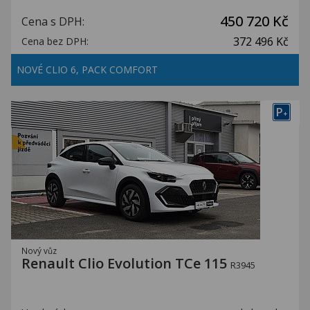
450 720 Kč
Cena s DPH:
372 496 Kč
Cena bez DPH:
NOVÉ CLIO 6, PACK COMFORT
P
+
Nový vůz
Renault Clio Evolution TCe 115
R3945