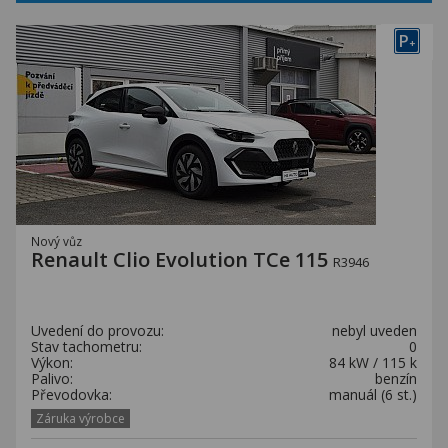
P
+
Nový vůz
Renault Clio Evolution TCe 115
R3946
Uvedení do provozu:
nebyl uveden
Stav tachometru:
0
Výkon:
84 kW / 115 k
Palivo:
benzín
Převodovka:
manuál (6 st.)
Záruka výrobce