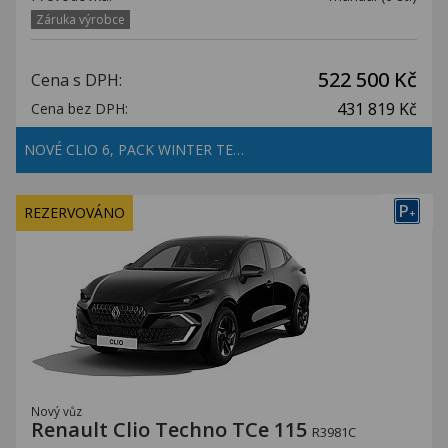
Záruka výrobce
522 500 Kč
Cena s DPH:
431 819 Kč
Cena bez DPH:
NOVÉ CLIO 6, PACK WINTER TE…
P
REZERVOVÁNO
+
Nový vůz
Renault Clio Techno TCe 115
R3981C