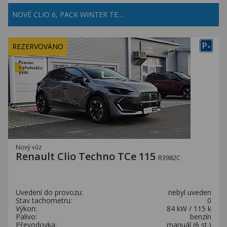
NOVÉ CLIO 6, PACK WINTER TE…
P
REZERVOVÁNO
+
Nový vůz
Renault Clio Techno TCe 115
R3982C
Uvedení do provozu:
nebyl uveden
Stav tachometru:
0
Výkon:
84 kW / 115 k
Palivo:
benzín
Převodovka:
manuál (6 st.)