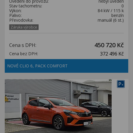
Uvedení do provozu:
nebyl uveden
Stav tachometru:
0
Výkon:
84 kW / 115 k
Palivo:
benzín
Převodovka:
manuál (6 st.)
Záruka výrobce
450 720 Kč
Cena s DPH:
372 496 Kč
Cena bez DPH:
NOVÉ CLIO 6, PACK COMFORT
P
+