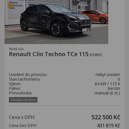
Nový vůz
Renault Clio Techno TCe 115
R3983C
Uvedení do provozu:
nebyl uveden
Stav tachometru:
0
Výkon:
84 kW / 115 k
Palivo:
benzín
Převodovka:
manuál (6 st.)
Záruka výrobce
522 500 Kč
Cena s DPH:
431 819 Kč
Cena bez DPH: