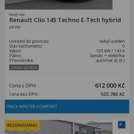
Nový vůz
Renault Clio 145 Techno E-Tech hybrid
DP797
Uvedení do provozu:
nebyl uveden
Stav tachometru:
0
Výkon:
105 kW / 143 k
Palivo:
benzín + elektřina
Převodovka:
automat (6 st.)
Záruka výrobce
612 000 Kč
Cena s DPH:
505 786 Kč
Cena bez DPH:
PACK WINTER COMFORT
P
REZERVOVÁNO
+