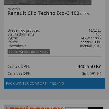
Nový vůz
Renault Clio Techno Eco-G 100
DP776
Uvedení do provozu:
12/2025
Stav tachometru:
100
Výkon:
74 kW / 100 k
Palivo:
benzín + LPG
Převodovka:
manuál (6 st.)
Záruka výrobce do 02 / 2030
440 550 Kč
Cena s DPH:
364 091 Kč
Cena bez DPH:
PACK WINTER COMFORT - TECHNO