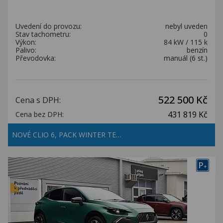
Uvedení do provozu:
nebyl uveden
Stav tachometru:
0
Výkon:
84 kW / 115 k
Palivo:
benzín
Převodovka:
manuál (6 st.)
522 500 Kč
Cena s DPH:
431 819 Kč
Cena bez DPH:
NOVÉ CLIO 6, PACK WINTER TE…
P
+