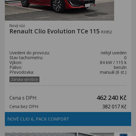
Nový vůz
Renault Clio Evolution TCe 115
R3952
Uvedení do provozu:
nebyl uveden
Stav tachometru:
0
Výkon:
84 kW / 115 k
Palivo:
benzín
Převodovka:
manuál (6 st.)
Záruka výrobce
462 240 Kč
Cena s DPH:
382 017 Kč
Cena bez DPH:
NOVÉ CLIO 6, PACK COMFORT