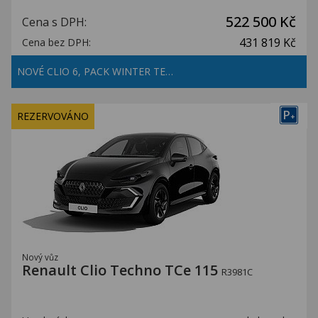
522 500 Kč
Cena s DPH:
431 819 Kč
Cena bez DPH:
NOVÉ CLIO 6, PACK WINTER TE…
P
REZERVOVÁNO
+
Nový vůz
Renault Clio Techno TCe 115
R3981C