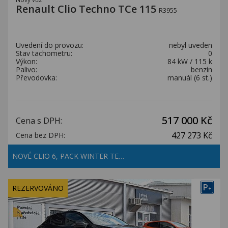
Renault Clio Techno TCe 115
R3955
Uvedení do provozu:
nebyl uveden
Stav tachometru:
0
Výkon:
84 kW / 115 k
Palivo:
benzín
Převodovka:
manuál (6 st.)
517 000 Kč
Cena s DPH:
427 273 Kč
Cena bez DPH:
NOVÉ CLIO 6, PACK WINTER TE…
P
REZERVOVÁNO
+