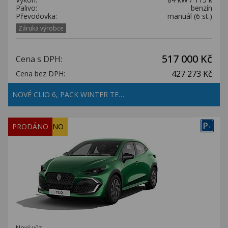
Palivo:
benzín
Převodovka:
manuál (6 st.)
Záruka výrobce
517 000 Kč
Cena s DPH:
427 273 Kč
Cena bez DPH:
NOVÉ CLIO 6, PACK WINTER TE…
P
REZERVOVÁNO
PRODÁNO
+
Nový vůz