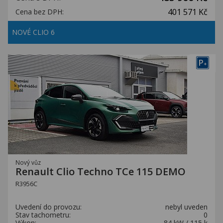
401 571 Kč
Cena bez DPH:
NOVÉ CLIO 6
P
+
Nový vůz
Renault Clio Techno TCe 115 DEMO
R3956C
Uvedení do provozu:
nebyl uveden
Stav tachometru:
0
Výkon:
84 kW / 115 k