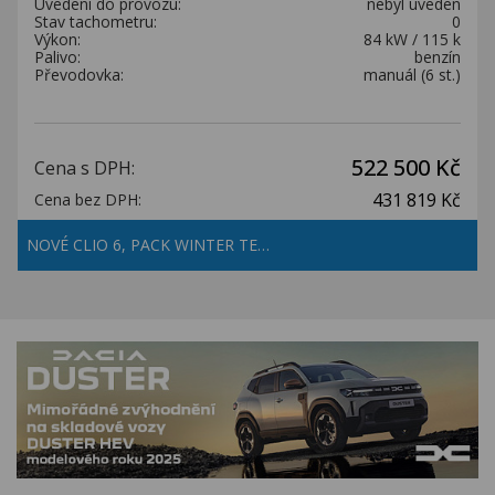
Uvedení do provozu:
nebyl uveden
Stav tachometru:
0
Výkon:
84 kW / 115 k
Palivo:
benzín
Převodovka:
manuál (6 st.)
522 500 Kč
Cena s DPH:
431 819 Kč
Cena bez DPH:
NOVÉ CLIO 6, PACK WINTER TE…