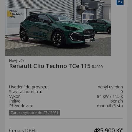
P
+
Nový vůz
Renault Clio Techno TCe 115
R4020
Uvedení do provozu:
nebyl uveden
Stav tachometru:
0
Výkon:
84 kW / 115 k
Palivo:
benzín
Převodovka:
manuál (6 st.)
Záruka výrobce do 07 / 2031
485 900 Kč
Cena s DPH: