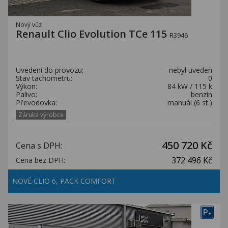
Nový vůz
Renault Clio Evolution TCe 115
R3946
Uvedení do provozu:
nebyl uveden
Stav tachometru:
0
Výkon:
84 kW / 115 k
Palivo:
benzín
Převodovka:
manuál (6 st.)
Záruka výrobce
450 720 Kč
Cena s DPH:
372 496 Kč
Cena bez DPH:
NOVÉ CLIO 6, PACK COMFORT
P
+