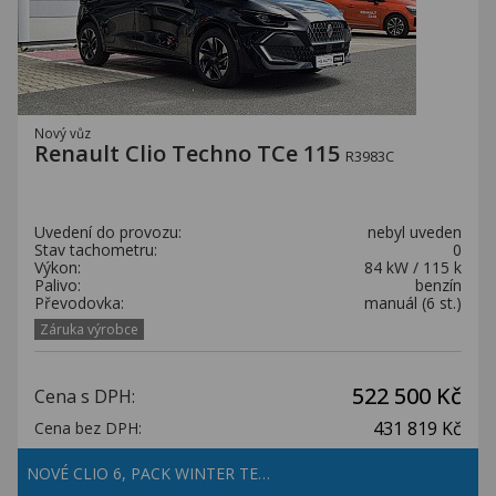
Nový vůz
Renault Clio Techno TCe 115
R3983C
Uvedení do provozu:
nebyl uveden
Stav tachometru:
0
Výkon:
84 kW / 115 k
Palivo:
benzín
Převodovka:
manuál (6 st.)
Záruka výrobce
522 500 Kč
Cena s DPH:
431 819 Kč
Cena bez DPH:
NOVÉ CLIO 6, PACK WINTER TE…