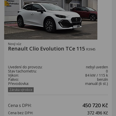
Nový vůz
Renault Clio Evolution TCe 115
R3945
Uvedení do provozu:
nebyl uveden
Stav tachometru:
0
Výkon:
84 kW / 115 k
Palivo:
benzín
Převodovka:
manuál (6 st.)
Záruka výrobce
450 720 Kč
Cena s DPH:
372 496 Kč
Cena bez DPH: