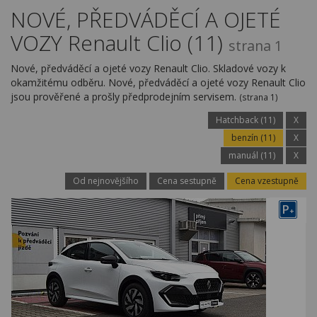
Kariéra
NOVÉ, PŘEDVÁDĚCÍ A OJETÉ
VOZY Renault Clio (11)
Kontakty
strana 1
Nové, předváděcí a ojeté vozy Renault Clio. Skladové vozy k
okamžitému odběru. Nové, předváděcí a ojeté vozy Renault Clio
jsou prověřené a prošly předprodejním servisem.
(strana 1)
Hatchback (11)
X
benzín (11)
X
manuál (11)
X
Od nejnovějšího
Cena sestupně
Cena vzestupně
P
+