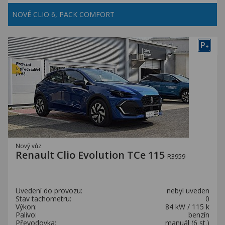
NOVÉ CLIO 6, PACK COMFORT
P
+
Nový vůz
Renault Clio Evolution TCe 115
R3959
Uvedení do provozu:
nebyl uveden
Stav tachometru:
0
Výkon:
84 kW / 115 k
Palivo:
benzín
Převodovka:
manuál (6 st.)