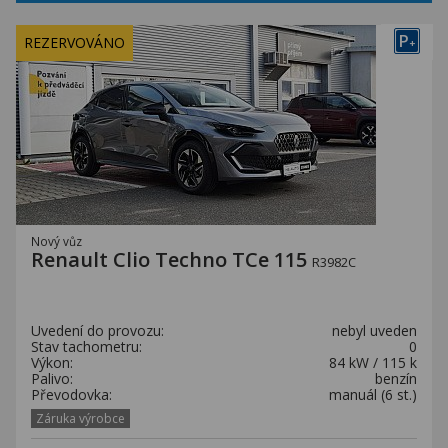
P
REZERVOVÁNO
+
Nový vůz
Renault Clio Techno TCe 115
R3982C
Uvedení do provozu:
nebyl uveden
Stav tachometru:
0
Výkon:
84 kW / 115 k
Palivo:
benzín
Převodovka:
manuál (6 st.)
Záruka výrobce