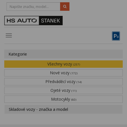
HOTLINE:
STRAKONICE
-
383 335 366
PÍSEK
-
381 670 607
P
Toggle
0
navigation
Vozy, motocykly, elektrokola
Kategorie
Půjčovna
Všechny vozy
(257)
Obytné vozy
Nové vozy
(172)
Předváděcí vozy
Servis
(14)
Ojeté vozy
(11)
Financování
Motocykly
(60)
Novinky
Skladové vozy - značka a model
Záruka