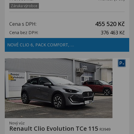
Záruka výrobce
455 520 Kč
Cena s DPH:
376 463 Kč
Cena bez DPH:
NOVÉ CLIO 6, PACK COMFORT, …
P
+
Nový vůz
Renault Clio Evolution TCe 115
R3949