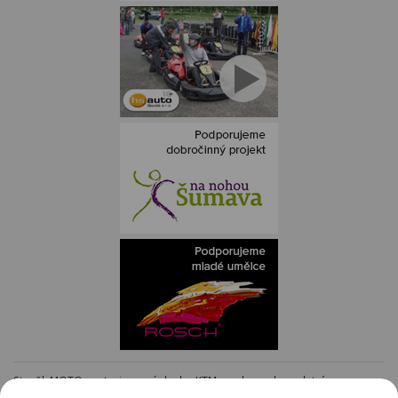
Staněk MOTO - autorizovaný dealer KTM - e-shop s kompletním