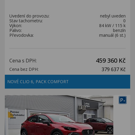
Uvedení do provozu:
nebyl uveden
Stav tachometru:
0
Výkon:
84 kW / 115 k
Palivo:
benzín
Převodovka:
manuál (6 st.)
459 360 Kč
Cena s DPH:
379 637 Kč
Cena bez DPH:
NOVÉ CLIO 6, PACK COMFORT
P
+