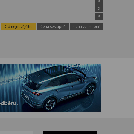
X
X
X
Od nejnovějšího
Cena sestupně
Cena vzestupně