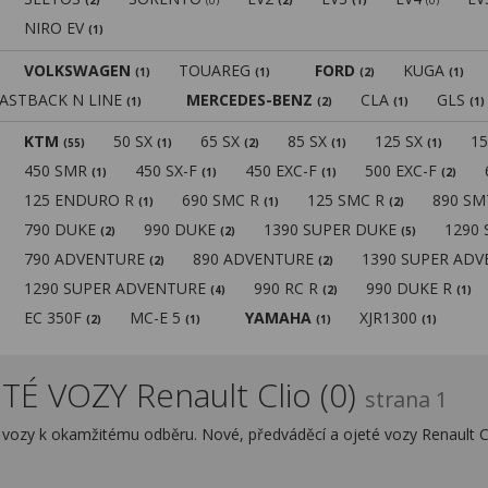
(2)
(0)
(2)
(1)
(0)
NIRO EV
(1)
VOLKSWAGEN
TOUAREG
FORD
KUGA
(1)
(1)
(2)
(1)
FASTBACK N LINE
MERCEDES-BENZ
CLA
GLS
(1)
(2)
(1)
(1)
KTM
50 SX
65 SX
85 SX
125 SX
1
(55)
(1)
(2)
(1)
(1)
450 SMR
450 SX-F
450 EXC-F
500 EXC-F
(1)
(1)
(1)
(2)
125 ENDURO R
690 SMC R
125 SMC R
890 S
(1)
(1)
(2)
790 DUKE
990 DUKE
1390 SUPER DUKE
1290
(2)
(2)
(5)
790 ADVENTURE
890 ADVENTURE
1390 SUPER AD
(2)
(2)
1290 SUPER ADVENTURE
990 RC R
990 DUKE R
(4)
(2)
(1)
EC 350F
MC-E 5
YAMAHA
XJR1300
(2)
(1)
(1)
(1)
É VOZY Renault Clio (0)
strana 1
é vozy k okamžitému odběru. Nové, předváděcí a ojeté vozy Renault C