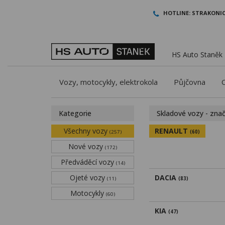
HOTLINE:
STRAKONIC
HS Auto Staněk -
Vozy, motocykly, elektrokola
Půjčovna
Kategorie
Skladové vozy - zna
Všechny vozy
RENAULT
(257)
(60)
Nové vozy
(172)
Předváděcí vozy
(14)
Ojeté vozy
DACIA
(11)
(83)
Motocykly
(60)
KIA
(47)