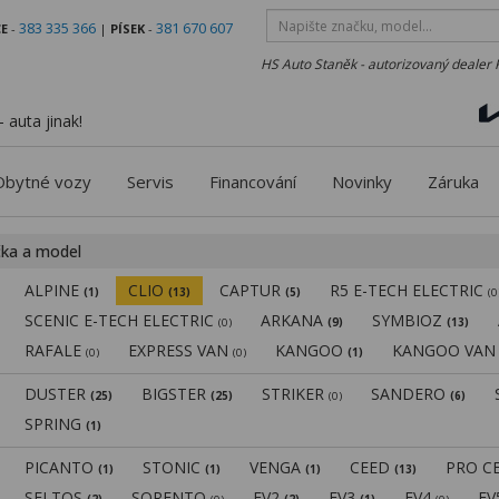
383 335 366
381 670 607
E
-
|
PÍSEK
-
HS Auto Staněk - autorizovaný dealer 
 auta jinak!
Obytné vozy
Servis
Financování
Novinky
Záruka
čka a model
ALPINE
CLIO
CAPTUR
R5 E-TECH ELECTRIC
(1)
(13)
(5)
(0
SCENIC E-TECH ELECTRIC
ARKANA
SYMBIOZ
(0)
(9)
(13)
RAFALE
EXPRESS VAN
KANGOO
KANGOO VA
(0)
(0)
(1)
DUSTER
BIGSTER
STRIKER
SANDERO
(25)
(25)
(0)
(6)
SPRING
(1)
PICANTO
STONIC
VENGA
CEED
PRO C
(1)
(1)
(1)
(13)
SELTOS
SORENTO
EV2
EV3
EV4
E