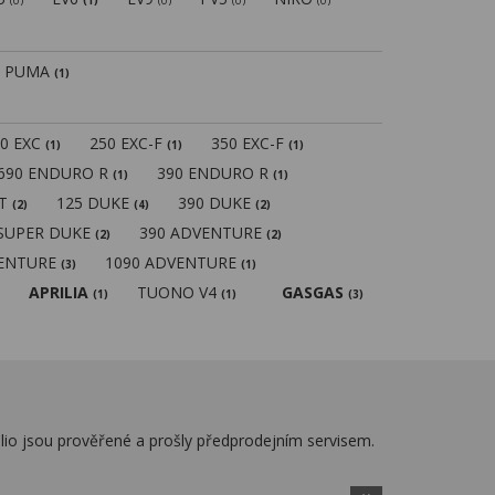
(0)
(1)
(0)
(0)
(0)
PUMA
(1)
50 EXC
250 EXC-F
350 EXC-F
(1)
(1)
(1)
690 ENDURO R
390 ENDURO R
(1)
(1)
MT
125 DUKE
390 DUKE
(2)
(4)
(2)
 SUPER DUKE
390 ADVENTURE
(2)
(2)
VENTURE
1090 ADVENTURE
(3)
(1)
APRILIA
TUONO V4
GASGAS
(1)
(1)
(3)
lio jsou prověřené a prošly předprodejním servisem.