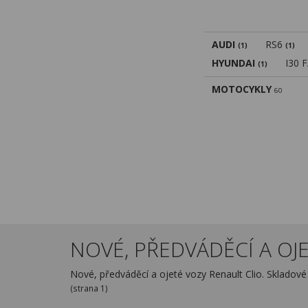
AUDI
RS6
(1)
(1)
HYUNDAI
I30 
(1)
MOTOCYKLY
60
NOVÉ, PŘEDVÁDĚCÍ A OJET
Nové, předváděcí a ojeté vozy Renault Clio. Skladov
(strana 1)