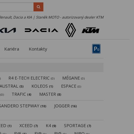
Renault, Dacia a KIA | Staněk MOTO - autorizovaný dealer KTM
P
Kariéra
Kontakty
0
R4 E-TECH ELECTRIC
MÉGANE
)
(0)
(0)
AUSTRAL
KOLEOS
ESPACE
(5)
(1)
(0)
N
TRAFIC
MASTER
(0)
(4)
(8)
SANDERO STEPWAY
JOGGER
(10)
(16)
EED
XCEED
K4
SPORTAGE
(1)
(7)
(9)
(7)
V5
EV6
EV9
PV5
NIRO