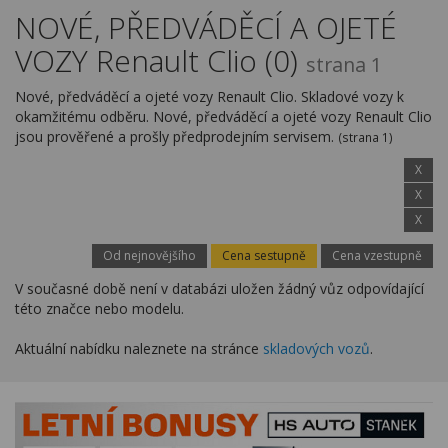
Kariéra
NOVÉ, PŘEDVÁDĚCÍ A OJETÉ
VOZY Renault Clio (0)
Kontakty
strana 1
Nové, předváděcí a ojeté vozy Renault Clio. Skladové vozy k
okamžitému odběru. Nové, předváděcí a ojeté vozy Renault Clio
jsou prověřené a prošly předprodejním servisem.
(strana 1)
X
X
X
Od nejnovějšího
Cena sestupně
Cena vzestupně
V současné době není v databázi uložen žádný vůz odpovídající
této značce nebo modelu.
Aktuální nabídku naleznete na stránce
skladových vozů
.