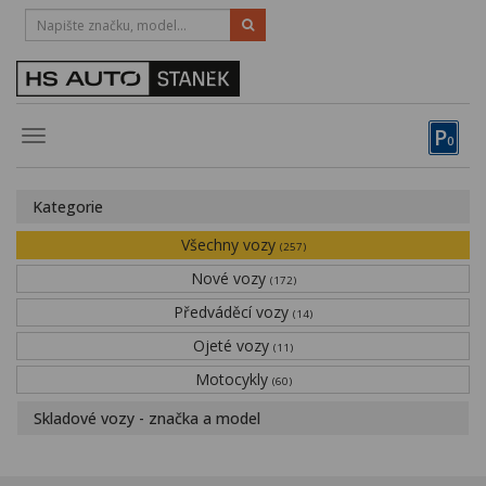
HOTLINE:
STRAKONICE
-
383 335 366
PÍSEK
-
381 670 607
P
Toggle
0
navigation
Vozy, motocykly, elektrokola
Kategorie
Půjčovna
Všechny vozy
(257)
Obytné vozy
Nové vozy
(172)
Předváděcí vozy
Servis
(14)
Ojeté vozy
(11)
Financování
Motocykly
(60)
Novinky
Skladové vozy - značka a model
Záruka