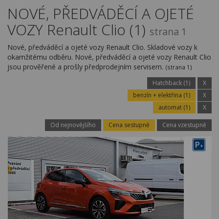
Kariéra
NOVÉ, PŘEDVÁDĚCÍ A OJETÉ
VOZY Renault Clio (1)
Kontakty
strana 1
Nové, předváděcí a ojeté vozy Renault Clio. Skladové vozy k
okamžitému odběru. Nové, předváděcí a ojeté vozy Renault Clio
jsou prověřené a prošly předprodejním servisem.
(strana 1)
Hatchback (1)
X
benzín + elektřina (1)
X
automat (1)
X
Od nejnovějšího
Cena sestupně
Cena vzestupně
P
+