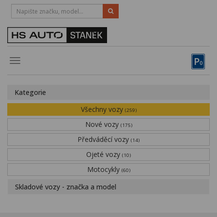
HOTLINE:
STRAKONICE
-
383 335 366
PÍSEK
-
381 670 607
P
Toggle
0
navigation
Vozy, motocykly, elektrokola
Kategorie
Půjčovna
Všechny vozy
(259)
Obytné vozy
Nové vozy
(175)
Předváděcí vozy
Servis
(14)
Ojeté vozy
(10)
Financování
Motocykly
(60)
Novinky
Skladové vozy - značka a model
Záruka