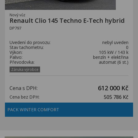
Nový vůz
Renault Clio 145 Techno E-Tech hybrid
DP797
Uvedení do provozu:
nebyl uveden
Stav tachometru:
0
Výkon:
105 kW / 143 k
Palivo:
benzín + elektřina
Převodovka:
automat (6 st.)
Záruka výrobce
612 000 Kč
Cena s DPH:
505 786 Kč
Cena bez DPH:
PACK WINTER COMFORT