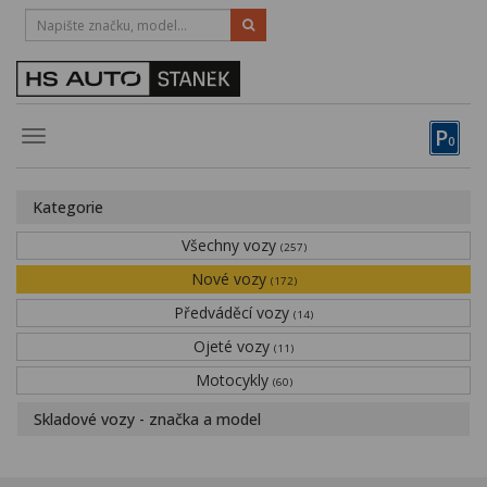
HOTLINE:
STRAKONICE
-
383 335 366
PÍSEK
-
381 670 607
P
Toggle
0
navigation
Vozy, motocykly, elektrokola
Kategorie
Půjčovna
Všechny vozy
(257)
Obytné vozy
Nové vozy
(172)
Předváděcí vozy
Servis
(14)
Ojeté vozy
(11)
Financování
Motocykly
(60)
Novinky
Skladové vozy - značka a model
Záruka