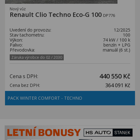
Nový vůz
Renault Clio Techno Eco-G 100
DP776
Uvedení do provozu:
12/2025
Stav tachometru:
100
Výkon:
74 kW / 100 k
Palivo:
benzín + LPG
Převodovka:
manuál (6 st.)
Záruka výrobce do 02 / 2030
440 550 Kč
Cena s DPH:
364 091 Kč
Cena bez DPH:
PACK WINTER COMFORT - TECHNO