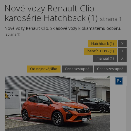
Kariéra
Nové vozy Renault Clio
karosérie Hatchback (1)
Kontakty
strana 1
Nové vozy Renault Clio. Skladové vozy k okamžitému odběru.
(strana 1)
Hatchback (1)
X
benzín + LPG (1)
X
manuál (1)
X
Od nejnovějšího
Cena sestupně
Cena vzestupně
P
+