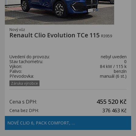
Nový vůz
Renault Clio Evolution TCe 115
R3959
Uvedení do provozu:
nebyl uveden
Stav tachometru:
0
Výkon:
84 kW / 115 k
Palivo:
benzín
Převodovka:
manuál (6 st.)
Záruka výrobce
455 520 Kč
Cena s DPH:
376 463 Kč
Cena bez DPH:
NOVÉ CLIO 6, PACK COMFORT, …