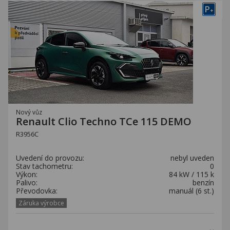
P
+
Nový vůz
Renault Clio Techno TCe 115 DEMO
R3956C
Uvedení do provozu:
nebyl uveden
Stav tachometru:
0
Výkon:
84 kW / 115 k
Palivo:
benzín
Převodovka:
manuál (6 st.)
Záruka výrobce