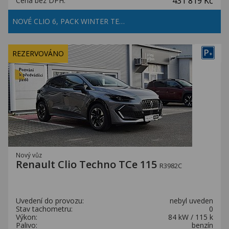
431 819 Kč
Cena bez DPH:
NOVÉ CLIO 6, PACK WINTER TE…
P
REZERVOVÁNO
+
Nový vůz
Renault Clio Techno TCe 115
R3982C
Uvedení do provozu:
nebyl uveden
Stav tachometru:
0
Výkon:
84 kW / 115 k
Palivo:
benzín