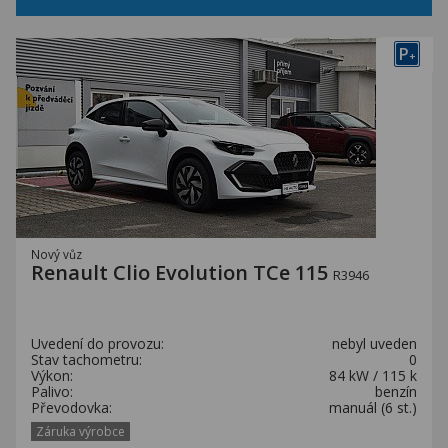
P
+
Nový vůz
Renault Clio Evolution TCe 115
R3946
Uvedení do provozu:
nebyl uveden
Stav tachometru:
0
Výkon:
84 kW / 115 k
Palivo:
benzín
Převodovka:
manuál (6 st.)
Záruka výrobce