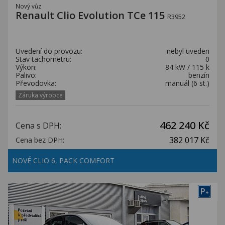
Nový vůz
Renault Clio Evolution TCe 115
R3952
Uvedení do provozu:
nebyl uveden
Stav tachometru:
0
Výkon:
84 kW / 115 k
Palivo:
benzín
Převodovka:
manuál (6 st.)
Záruka výrobce
462 240 Kč
Cena s DPH:
382 017 Kč
Cena bez DPH:
NOVÉ CLIO 6, PACK COMFORT
P
+