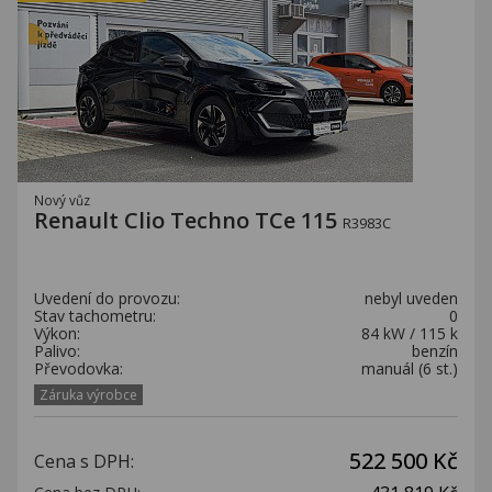
Nový vůz
Renault Clio Techno TCe 115
R3983C
Uvedení do provozu:
nebyl uveden
Stav tachometru:
0
Výkon:
84 kW / 115 k
Palivo:
benzín
Převodovka:
manuál (6 st.)
Záruka výrobce
522 500 Kč
Cena s DPH: