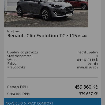
Nový vůz
Renault Clio Evolution TCe 115
R3949
Uvedení do provozu:
nebyl uveden
Stav tachometru:
0
Výkon:
84 kW / 115 k
Palivo:
benzín
Převodovka:
manuál (6 st.)
459 360 Kč
Cena s DPH:
379 637 Kč
Cena bez DPH:
NOVÉ CLIO 6, PACK COMFORT