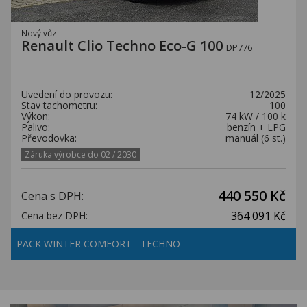
Nový vůz
Renault Clio Techno Eco-G 100
DP776
Uvedení do provozu:
12/2025
Stav tachometru:
100
Výkon:
74 kW / 100 k
Palivo:
benzín + LPG
Převodovka:
manuál (6 st.)
Záruka výrobce do 02 / 2030
440 550 Kč
Cena s DPH:
364 091 Kč
Cena bez DPH:
PACK WINTER COMFORT - TECHNO