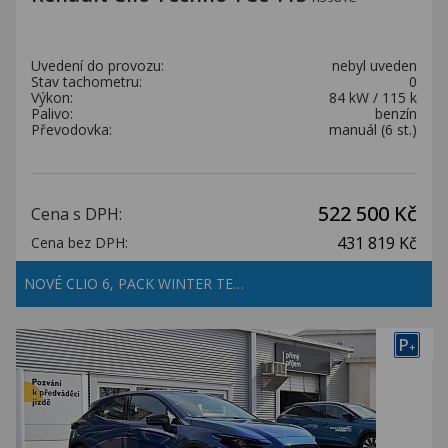
Uvedení do provozu:
nebyl uveden
Stav tachometru:
0
Výkon:
84 kW / 115 k
Palivo:
benzín
Převodovka:
manuál (6 st.)
522 500 Kč
Cena s DPH:
431 819 Kč
Cena bez DPH:
NOVÉ CLIO 6, PACK WINTER TE…
P
+