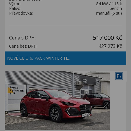
Výkon:
84 kW / 115 k
Palivo:
benzín
Převodovka:
manuál (6 st.)
517 000 Kč
Cena s DPH:
427 273 Kč
Cena bez DPH:
NOVÉ CLIO 6, PACK WINTER TE…
P
+