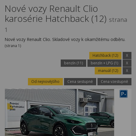
Kariéra
Nové vozy Renault Clio
karosérie Hatchback (12)
Kontakty
strana
1
Nové vozy Renault Clio. Skladové vozy k okamžitému odběru.
(strana 1)
Hatchback (12)
X
benzín (11)
benzín + LPG (1)
X
manuál (12)
X
Od nejnovějšího
Cena sestupně
Cena vzestupně
P
+