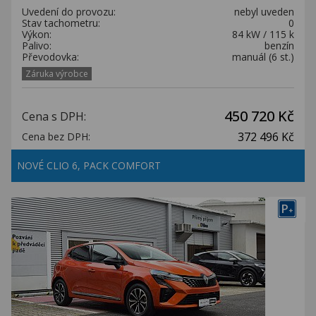
Uvedení do provozu:
nebyl uveden
Stav tachometru:
0
Výkon:
84 kW / 115 k
Palivo:
benzín
Převodovka:
manuál (6 st.)
Záruka výrobce
450 720 Kč
Cena s DPH:
372 496 Kč
Cena bez DPH:
NOVÉ CLIO 6, PACK COMFORT
P
+