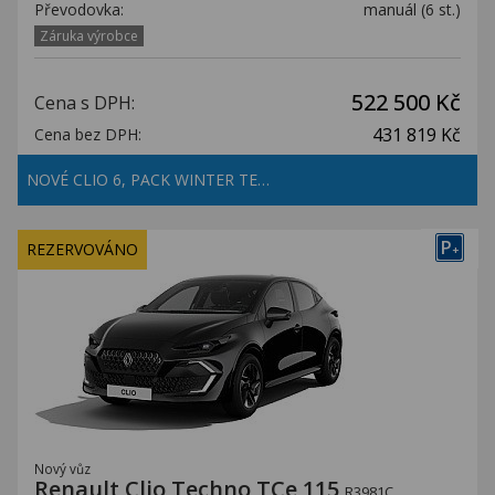
Převodovka:
manuál (6 st.)
Záruka výrobce
522 500 Kč
Cena s DPH:
431 819 Kč
Cena bez DPH:
NOVÉ CLIO 6, PACK WINTER TE…
P
REZERVOVÁNO
+
Nový vůz
Renault Clio Techno TCe 115
R3981C