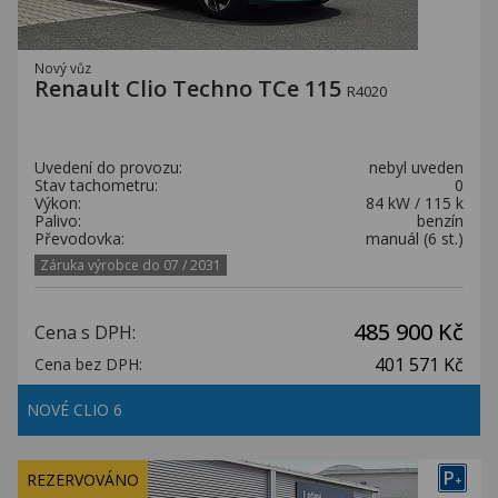
Nový vůz
Renault Clio Techno TCe 115
R4020
Uvedení do provozu:
nebyl uveden
Stav tachometru:
0
Výkon:
84 kW / 115 k
Palivo:
benzín
Převodovka:
manuál (6 st.)
Záruka výrobce do 07 / 2031
485 900 Kč
Cena s DPH:
401 571 Kč
Cena bez DPH:
NOVÉ CLIO 6
P
REZERVOVÁNO
+