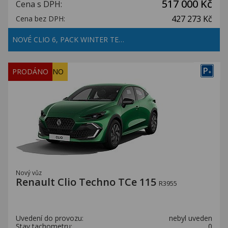
517 000 Kč
Cena s DPH:
427 273 Kč
Cena bez DPH:
NOVÉ CLIO 6, PACK WINTER TE…
P
REZERVOVÁNO
PRODÁNO
+
Nový vůz
Renault Clio Techno TCe 115
R3955
Uvedení do provozu:
nebyl uveden
Stav tachometru:
0