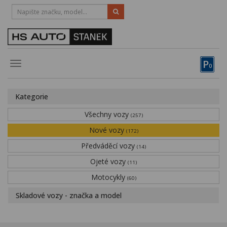
HOTLINE:
STRAKONICE
-
383 335 366
PÍSEK
-
381 670 607
P
Toggle
0
navigation
Vozy, motocykly, elektrokola
Kategorie
Půjčovna
Všechny vozy
(257)
Obytné vozy
Nové vozy
(172)
Předváděcí vozy
Servis
(14)
Ojeté vozy
(11)
Financování
Motocykly
(60)
Novinky
Skladové vozy - značka a model
Záruka