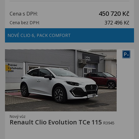
450 720 Kč
Cena s DPH:
372 496 Kč
Cena bez DPH:
NOVÉ CLIO 6, PACK COMFORT
P
+
Nový vůz
Renault Clio Evolution TCe 115
R3945