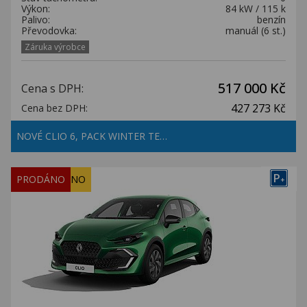
Výkon:
84 kW / 115 k
Palivo:
benzín
Převodovka:
manuál (6 st.)
Záruka výrobce
517 000 Kč
Cena s DPH:
427 273 Kč
Cena bez DPH:
NOVÉ CLIO 6, PACK WINTER TE…
P
REZERVOVÁNO
PRODÁNO
+