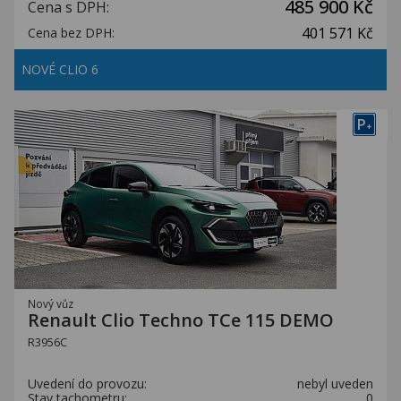
485 900 Kč
Cena s DPH:
401 571 Kč
Cena bez DPH:
NOVÉ CLIO 6
P
+
Nový vůz
Renault Clio Techno TCe 115 DEMO
R3956C
Uvedení do provozu:
nebyl uveden
Stav tachometru:
0