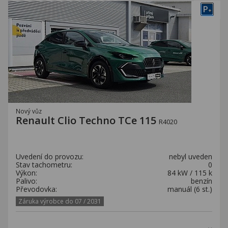
P
+
Nový vůz
Renault Clio Techno TCe 115
R4020
Uvedení do provozu:
nebyl uveden
Stav tachometru:
0
Výkon:
84 kW / 115 k
Palivo:
benzín
Převodovka:
manuál (6 st.)
Záruka výrobce do 07 / 2031