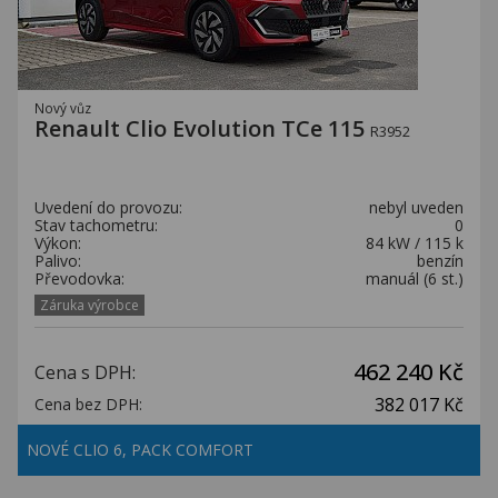
Nový vůz
Renault Clio Evolution TCe 115
R3952
Uvedení do provozu:
nebyl uveden
Stav tachometru:
0
Výkon:
84 kW / 115 k
Palivo:
benzín
Převodovka:
manuál (6 st.)
Záruka výrobce
462 240 Kč
Cena s DPH:
382 017 Kč
Cena bez DPH:
NOVÉ CLIO 6, PACK COMFORT