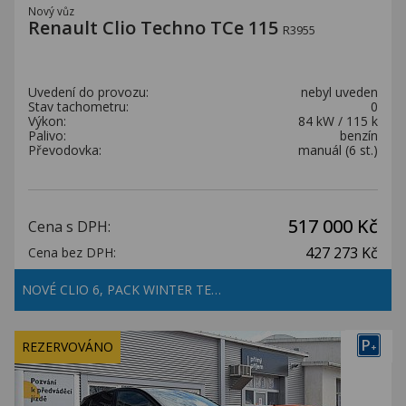
Nový vůz
Renault Clio Techno TCe 115
R3955
Uvedení do provozu:
nebyl uveden
Stav tachometru:
0
Výkon:
84 kW / 115 k
Palivo:
benzín
Převodovka:
manuál (6 st.)
517 000 Kč
Cena s DPH:
427 273 Kč
Cena bez DPH:
NOVÉ CLIO 6, PACK WINTER TE…
P
REZERVOVÁNO
+