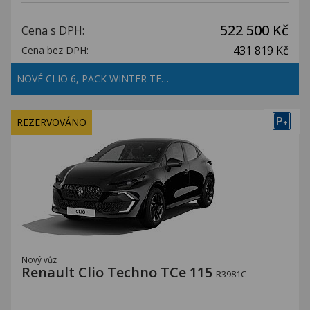
522 500 Kč
Cena s DPH:
431 819 Kč
Cena bez DPH:
NOVÉ CLIO 6, PACK WINTER TE…
P
REZERVOVÁNO
+
Nový vůz
Renault Clio Techno TCe 115
R3981C