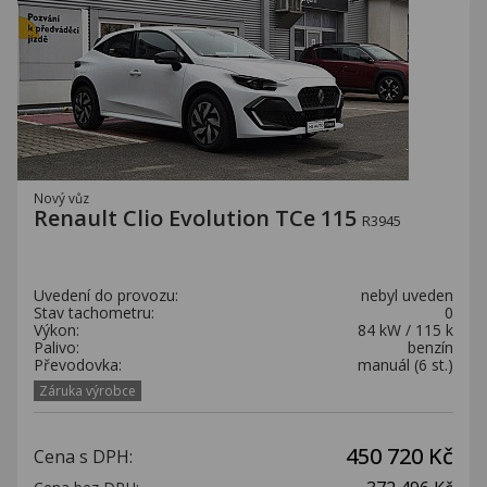
Nový vůz
Renault Clio Evolution TCe 115
R3945
Uvedení do provozu:
nebyl uveden
Stav tachometru:
0
Výkon:
84 kW / 115 k
Palivo:
benzín
Převodovka:
manuál (6 st.)
Záruka výrobce
450 720 Kč
Cena s DPH: