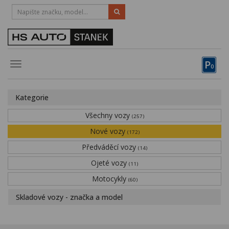
HOTLINE:
STRAKONICE
-
383 335 366
PÍSEK
-
381 670 607
P
Toggle
0
navigation
Vozy, motocykly, elektrokola
Kategorie
Půjčovna
Všechny vozy
(257)
Obytné vozy
Nové vozy
(172)
Předváděcí vozy
Servis
(14)
Ojeté vozy
(11)
Financování
Motocykly
(60)
Novinky
Skladové vozy - značka a model
Záruka