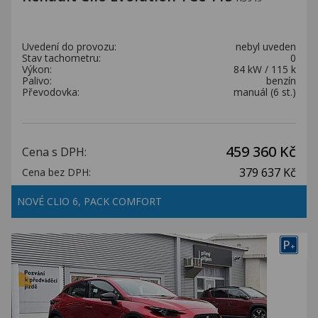
Uvedení do provozu:
nebyl uveden
Stav tachometru:
0
Výkon:
84 kW / 115 k
Palivo:
benzín
Převodovka:
manuál (6 st.)
459 360 Kč
Cena s DPH:
379 637 Kč
Cena bez DPH:
NOVÉ CLIO 6, PACK COMFORT
P
+