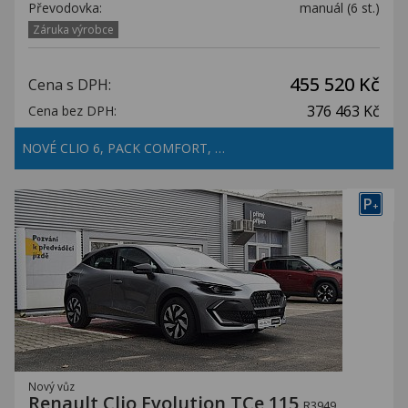
Převodovka:
manuál (6 st.)
Záruka výrobce
455 520 Kč
Cena s DPH:
376 463 Kč
Cena bez DPH:
NOVÉ CLIO 6, PACK COMFORT, …
P
+
Nový vůz
Renault Clio Evolution TCe 115
R3949