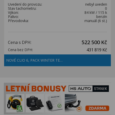
Uvedení do provozu:
nebyl uveden
Stav tachometru:
0
Výkon:
84 kW / 115 k
Palivo:
benzín
Převodovka:
manuál (6 st.)
522 500 Kč
Cena s DPH:
431 819 Kč
Cena bez DPH:
NOVÉ CLIO 6, PACK WINTER TE…