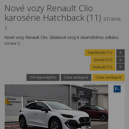
Kariéra
Nové vozy Renault Clio
karosérie Hatchback (11)
Kontakty
strana
1
Nové vozy Renault Clio. Skladové vozy k okamžitému odběru.
(strana 1)
Hatchback (11)
X
benzín (11)
X
manuál (11)
X
Od nejnovějšího
Cena sestupně
Cena vzestupně
P
+