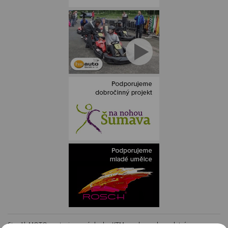
Staněk MOTO - autorizovaný dealer KTM - e-shop s kompletním