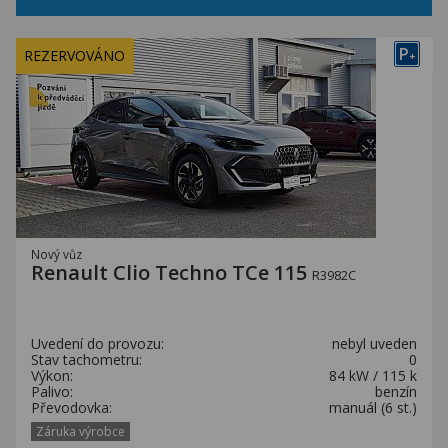
P
REZERVOVÁNO
+
Nový vůz
Renault Clio Techno TCe 115
R3982C
Uvedení do provozu:
nebyl uveden
Stav tachometru:
0
Výkon:
84 kW / 115 k
Palivo:
benzín
Převodovka:
manuál (6 st.)
Záruka výrobce