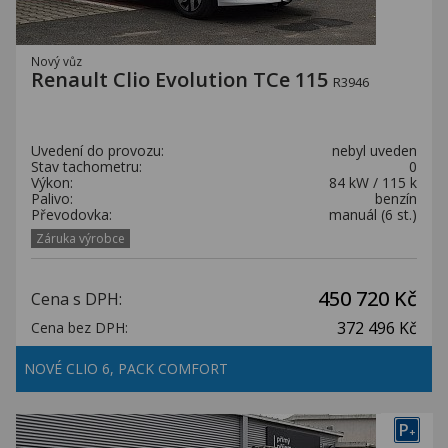
Nový vůz
Renault Clio Evolution TCe 115
R3946
Uvedení do provozu:
nebyl uveden
Stav tachometru:
0
Výkon:
84 kW / 115 k
Palivo:
benzín
Převodovka:
manuál (6 st.)
Záruka výrobce
450 720 Kč
Cena s DPH:
372 496 Kč
Cena bez DPH:
NOVÉ CLIO 6, PACK COMFORT
P
+