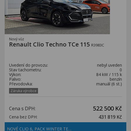
Nový vůz
Renault Clio Techno TCe 115
R3983C
Uvedení do provozu:
nebyl uveden
Stav tachometru:
0
Výkon:
84 kW / 115 k
Palivo:
benzín
Převodovka:
manuál (6 st.)
Záruka výrobce
522 500 Kč
Cena s DPH:
431 819 Kč
Cena bez DPH:
NOVÉ CLIO 6, PACK WINTER TE…