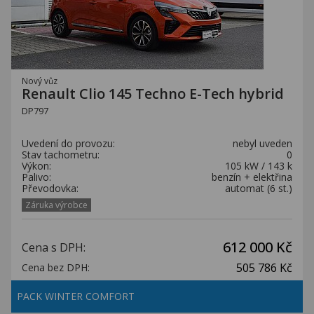
Nový vůz
Renault Clio 145 Techno E-Tech hybrid
DP797
Uvedení do provozu:
nebyl uveden
Stav tachometru:
0
Výkon:
105 kW / 143 k
Palivo:
benzín + elektřina
Převodovka:
automat (6 st.)
Záruka výrobce
612 000 Kč
Cena s DPH:
505 786 Kč
Cena bez DPH:
PACK WINTER COMFORT