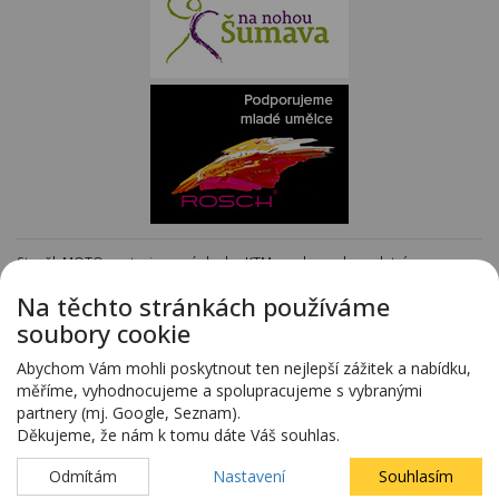
Staněk MOTO - autorizovaný dealer KTM - e-shop s kompletním
sortimentem KTM
www.stanekmoto.cz
Na těchto stránkách používáme
Předváděcí vozy - kompletní nabídka na specializovaných stránkách
soubory cookie
www.predvadeci-vozy.cz
Vozy 4x4 a vozy SUV - kompletní nabídka na specializovaných stránkách
Abychom Vám mohli poskytnout ten nejlepší zážitek a nabídku,
www.4x4-suv.cz
měříme, vyhodnocujeme a spolupracujeme s vybranými
Firma HS Auto Staněk s.r.o. si vyhrazuje právo změny vyplývající z chyby
partnery (mj. Google, Seznam).
zadání.
Děkujeme, že nám k tomu dáte Váš souhlas.
Webdesign:
Blovský.cz
,
Spinao s.r.o.
Odmítám
Nastavení
Souhlasím