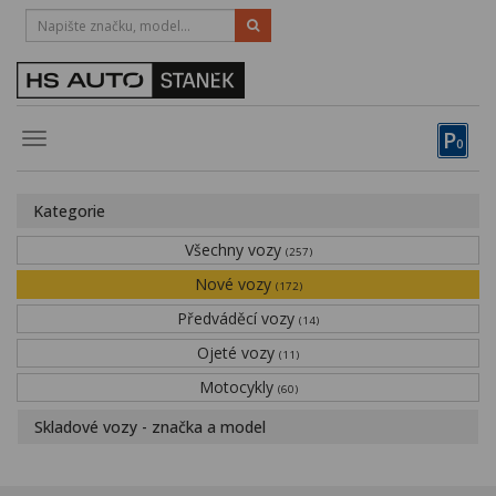
HOTLINE:
STRAKONICE
-
383 335 366
PÍSEK
-
381 670 607
P
Toggle
0
navigation
Vozy, motocykly, elektrokola
Kategorie
Půjčovna
Všechny vozy
(257)
Obytné vozy
Nové vozy
(172)
Předváděcí vozy
Servis
(14)
Ojeté vozy
(11)
Financování
Motocykly
(60)
Novinky
Skladové vozy - značka a model
Záruka