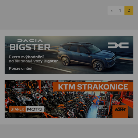
«
1
2