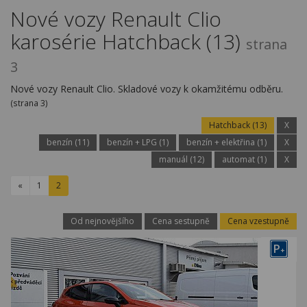
Kariéra
Nové vozy Renault Clio
karosérie Hatchback (13)
Kontakty
strana
3
Nové vozy Renault Clio. Skladové vozy k okamžitému odběru.
(strana 3)
Hatchback (13)
X
benzín (11)
benzín + LPG (1)
benzín + elektřina (1)
X
manuál (12)
automat (1)
X
«
1
2
Od nejnovějšího
Cena sestupně
Cena vzestupně
P
+