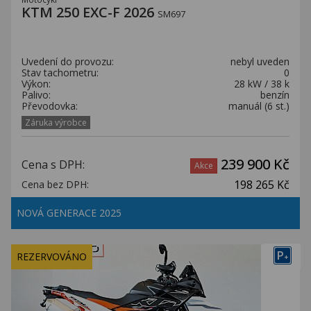
KTM 250 EXC-F 2026
SM697
Uvedení do provozu:
nebyl uveden
Stav tachometru:
0
Výkon:
28 kW / 38 k
Palivo:
benzín
Převodovka:
manuál (6 st.)
Záruka výrobce
239 900 Kč
Cena s DPH:
Akce
198 265 Kč
Cena bez DPH:
NOVÁ GENERACE 2025
P
REZERVOVÁNO
+