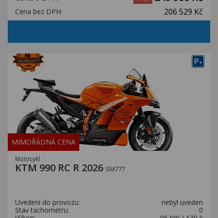
206 529 Kč
Cena bez DPH:
P
+
MIMOŘÁDNÁ CENA
Motocykl
KTM 990 RC R 2026
SM777
Uvedení do provozu:
nebyl uveden
Stav tachometru:
0
Výkon:
96 kW / 130 k