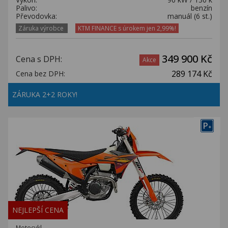
Palivo:
benzín
Převodovka:
manuál (6 st.)
Záruka výrobce
KTM FINANCE s úrokem jen 2,99%!
349 900 Kč
Cena s DPH:
Akce
289 174 Kč
Cena bez DPH:
ZÁRUKA 2+2 ROKY!
P
+
NEJLEPŠÍ CENA
Motocykl