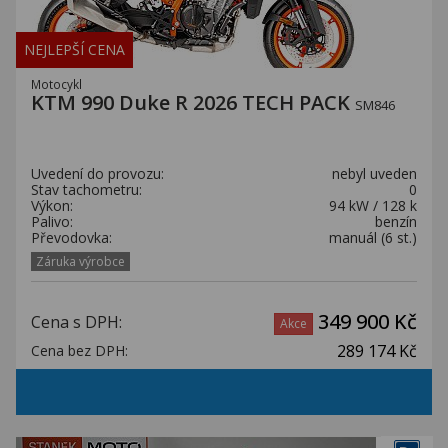
NEJLEPŠÍ CENA
Motocykl
KTM 990 Duke R 2026 TECH PACK
SM846
Uvedení do provozu:
nebyl uveden
Stav tachometru:
0
Výkon:
94 kW / 128 k
Palivo:
benzín
Převodovka:
manuál (6 st.)
Záruka výrobce
349 900 Kč
Cena s DPH:
Akce
289 174 Kč
Cena bez DPH: