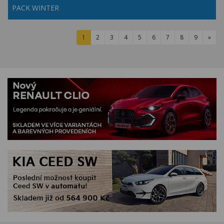
PACK WINTER
1
2
3
4
5
6
7
8
9
»