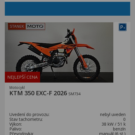
P
+
NEJLEPŠÍ CENA
Motocykl
KTM 350 EXC-F 2026
SM734
Uvedení do provozu:
nebyl uveden
Stav tachometru:
0
Výkon:
38 kW / 51 k
Palivo:
benzín
Převodovka:
manuál (6 st.)