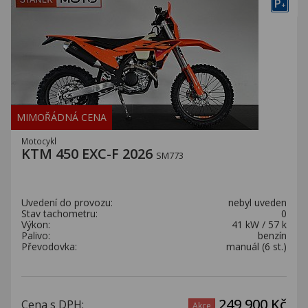
P
+
MIMOŘÁDNÁ CENA
Motocykl
KTM 450 EXC-F 2026
SM773
Uvedení do provozu:
nebyl uveden
Stav tachometru:
0
Výkon:
41 kW / 57 k
Palivo:
benzín
Převodovka:
manuál (6 st.)
249 900 Kč
Cena s DPH:
Akce