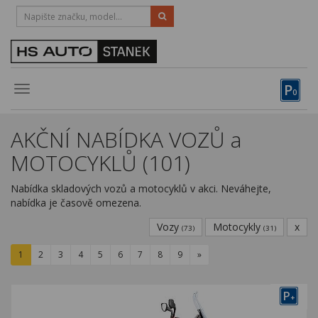
HOTLINE:
STRAKONICE
-
383 335 366
PÍSEK
-
381 670 607
P
Toggle
0
navigation
Vozy, motocykly, elektrokola
AKČNÍ NABÍDKA VOZŮ a
Půjčovna
MOTOCYKLŮ (101)
Obytné vozy
Nabídka skladových vozů a motocyklů v akci. Neváhejte,
nabídka je časově omezena.
Servis
Vozy
Motocykly
x
(73)
(31)
Financování
1
2
3
4
5
6
7
8
9
»
Novinky
Záruka
P
+