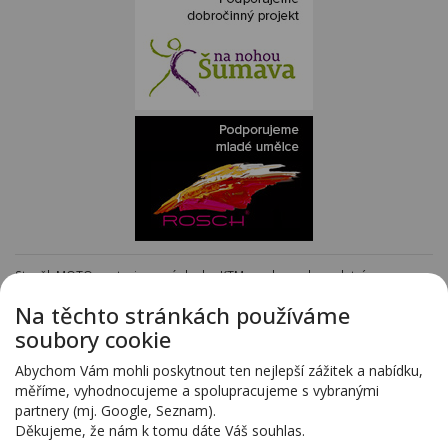
Staněk MOTO - autorizovaný dealer KTM - e-shop s kompletním
sortimentem KTM
www.stanekmoto.cz
Na těchto stránkách používáme
Předváděcí vozy - kompletní nabídka na specializovaných stránkách
soubory cookie
www.predvadeci-vozy.cz
Vozy 4x4 a vozy SUV - kompletní nabídka na specializovaných stránkách
Abychom Vám mohli poskytnout ten nejlepší zážitek a nabídku,
www.4x4-suv.cz
měříme, vyhodnocujeme a spolupracujeme s vybranými
Firma HS Auto Staněk s.r.o. si vyhrazuje právo změny vyplývající z chyby
partnery (mj. Google, Seznam).
zadání.
Děkujeme, že nám k tomu dáte Váš souhlas.
Webdesign:
Blovský.cz
,
Spinao s.r.o.