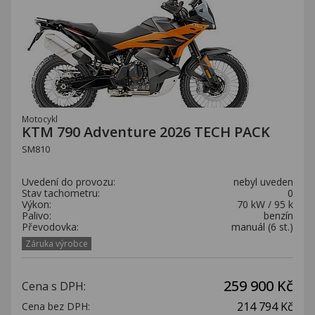
Kariéra
Kontakty
Motocykl
KTM 790 Adventure 2026 TECH PACK
SM810
Uvedení do provozu:
nebyl uveden
Stav tachometru:
0
Výkon:
70 kW / 95 k
Palivo:
benzín
Převodovka:
manuál (6 st.)
Záruka výrobce
259 900 Kč
Cena s DPH:
214 794 Kč
Cena bez DPH: