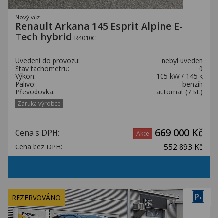
Nový vůz
Renault Arkana 145 Esprit Alpine E-
Tech hybrid
R4010C
Uvedení do provozu:
nebyl uveden
Stav tachometru:
0
Výkon:
105 kW / 145 k
Palivo:
benzín
Převodovka:
automat (7 st.)
Záruka výrobce
669 000 Kč
Cena s DPH:
Akce
552 893 Kč
Cena bez DPH:
P
REZERVOVÁNO
+