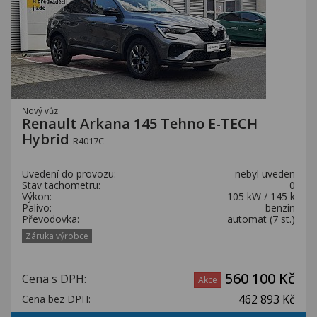
Nový vůz
Renault Arkana 145 Tehno E-TECH
Hybrid
R4017C
Uvedení do provozu:
nebyl uveden
Stav tachometru:
0
Výkon:
105 kW / 145 k
Palivo:
benzín
Převodovka:
automat (7 st.)
Záruka výrobce
560 100 Kč
Cena s DPH:
Akce
462 893 Kč
Cena bez DPH: