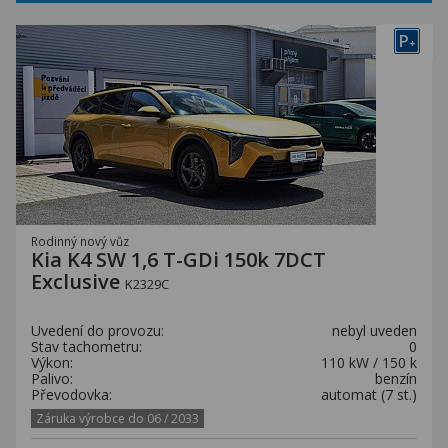
P
+
Rodinný nový vůz
Kia K4 SW 1,6 T-GDi 150k 7DCT
Exclusive
K2329C
Uvedení do provozu:
nebyl uveden
Stav tachometru:
0
Výkon:
110 kW / 150 k
Palivo:
benzín
Převodovka:
automat (7 st.)
Záruka výrobce do 06 / 2033