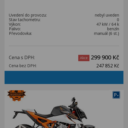
Uvedení do provozu:
nebyl uveden
Stav tachometru:
0
Výkon:
47 kW / 64 k
Palivo:
benzín
Převodovka:
manuál (6 st.)
299 900 Kč
Cena s DPH:
Akce
247 852 Kč
Cena bez DPH:
P
+