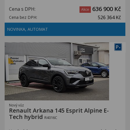
636 900 Kč
Cena s DPH:
Akce
526 364 Kč
Cena bez DPH:
NOVINKA, AUTOMAT
P
+
Nový vůz
Renault Arkana 145 Esprit Alpine E-
Tech hybrid
R4016C