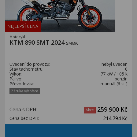
NEJLEPŠÍ CENA
Motocykl
KTM 890 SMT 2024
SM696
Uvedení do provozu:
nebyl uveden
Stav tachometru:
0
Výkon:
77 kW / 105 k
Palivo:
benzín
Převodovka:
manuál (6 st.)
Záruka výrobce
259 900 Kč
Cena s DPH:
Akce
214 794 Kč
Cena bez DPH: