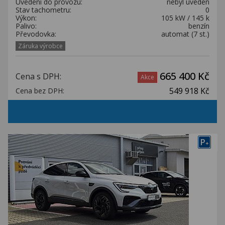
Uvedení do provozu:
nebyl uveden
Stav tachometru:
0
Výkon:
105 kW / 145 k
Palivo:
benzín
Převodovka:
automat (7 st.)
Záruka výrobce
665 400 Kč
Cena s DPH:
Akce
549 918 Kč
Cena bez DPH:
P
+