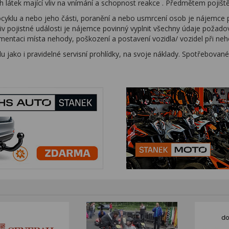
ch látek mající vliv na vnímání a schopnost reakce . Předmětem pojiště
yklu a nebo jeho části, poranění a nebo usmrcení osob je nájemce pov
liv pojistné události je nájemce povinný vyplnit všechny údaje požado
entaci místa nehody, poškození a postavení vozidla/ vozidel při neh
u jako i pravidelné servisní prohlídky, na svoje náklady. Spotřebov