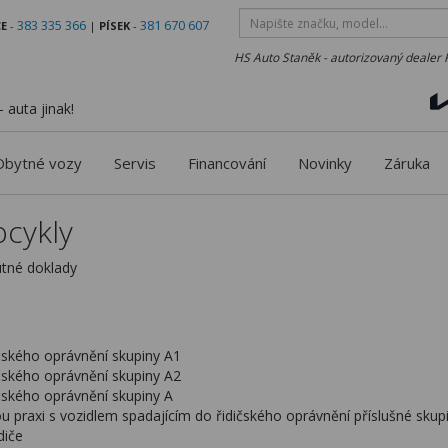
383 335 366
381 670 607
E
-
|
PÍSEK
-
HS Auto Staněk - autorizovaný dealer 
 auta jinak!
Obytné vozy
Servis
Financování
Novinky
Záruka
ocykly
utné doklady
dičského oprávnění skupiny A1
dičského oprávnění skupiny A2
dičského oprávnění skupiny A
ou praxi s vozidlem spadajícím do řidičského oprávnění příslušné skupi
diče