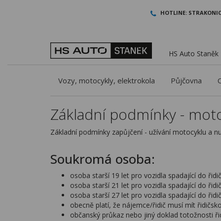
HOTLINE:
STRAKONIC
HS Auto Staněk -
Vozy, motocykly, elektrokola
Půjčovna
Základní podmínky - mot
Základní podmínky zapůjčení - užívání motocyklu a n
Soukromá osoba:
osoba starší 19 let pro vozidla spadající do ři
osoba starší 21 let pro vozidla spadající do ři
osoba starší 27 let pro vozidla spadající do ři
obecně platí, že nájemce/řidič musí mít řidičsk
občanský průkaz nebo jiný doklad totožnosti ři