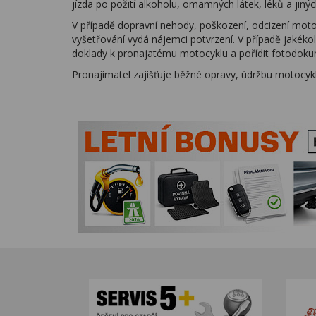
jízda po požití alkoholu, omamných látek, léků a jiný
V případě dopravní nehody, poškození, odcizení motoc
vyšetřování vydá nájemci potvrzení. V případě jakéko
doklady k pronajatému motocyklu a pořídit fotodokum
Pronajímatel zajišťuje běžné opravy, údržbu motocykl