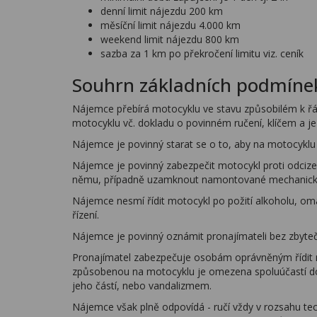
denní limit nájezdu 200 km
měsíční limit nájezdu 4.000 km
weekend limit nájezdu 800 km
sazba za 1 km po překročení limitu viz. ceník
Souhrn základních podmínek
Nájemce přebírá motocyklu ve stavu způsobilém k řád
motocyklu vč. dokladu o povinném ručení, klíčem a 
Nájemce je povinný starat se o to, aby na motocyklu
Nájemce je povinný zabezpečit motocykl proti odcize
němu, případně uzamknout namontované mechanick
Nájemce nesmí řídit motocykl po požití alkoholu, om
řízení.
Nájemce je povinný oznámit pronajímateli bez zbyteč
Pronajímatel zabezpečuje osobám oprávněným řídit mo
způsobenou na motocyklu je omezena spoluúčastí do v
jeho částí, nebo vandalizmem.
Nájemce však plně odpovídá - ručí vždy v rozsahu tec