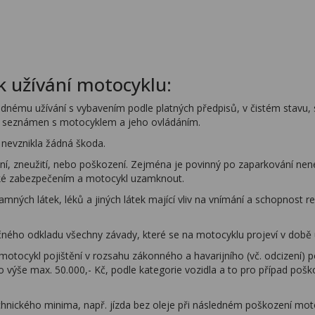
 užívání motocyklu:
nému užívání s vybavením podle platných předpisů, v čistém stavu, 
je seznámen s motocyklem a jeho ovládáním.
 nevznikla žádná škoda.
ní, zneužití, nebo poškození. Zejména je povinný po zaparkování nen
é zabezpečením a motocykl uzamknout.
amných látek, léků a jiných látek mající vliv na vnímání a schopnost
ného odkladu všechny závady, které se na motocyklu projeví v době už
tocykl pojištění v rozsahu zákonného a havarijního (vč. odcizení) 
ýše max. 50.000,- Kč, podle kategorie vozidla a to pro případ poško
hnického minima, např. jízda bez oleje při následném poškození motor