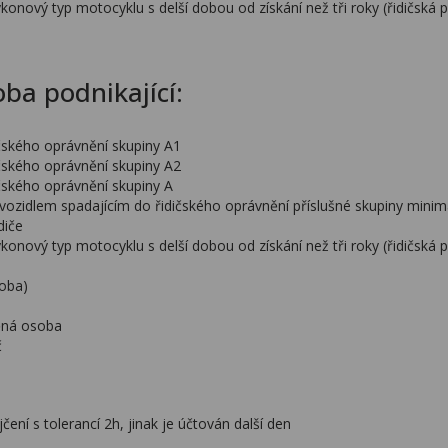
ýkonový typ motocyklu s delší dobou od získání než tři roky (řidičská 
oba podnikající:
dičského oprávnění skupiny A1
dičského oprávnění skupiny A2
dičského oprávnění skupiny A
 s vozidlem spadajícím do řidičského oprávnění příslušné skupiny minimá
diče
ýkonový typ motocyklu s delší dobou od získání než tři roky (řidičská 
soba)
ěná osoba
č
ení s tolerancí 2h, jinak je účtován další den