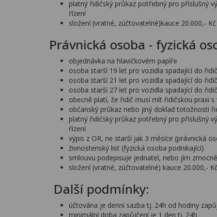
platný řidičský průkaz potřebný pro příslušný v
řízení
složení (vratné, zúčtovatelné)kauce 20.000,- Kč
Právnická osoba - fyzická os
objednávka na hlavičkovém papíře
osoba starší 19 let pro vozidla spadající do ři
osoba starší 21 let pro vozidla spadající do ři
osoba starší 27 let pro vozidla spadající do ři
obecně platí, že řidič musí mít řidičskou praxi
občanský průkaz nebo jiný doklad totožnosti ři
platný řidičský průkaz potřebný pro příslušný v
řízení
výpis z OR, ne starší jak 3 měsíce (právnická o
živnostenský list (fyzická osoba podnikající)
smlouvu podepisuje jednatel, nebo jím zmocn
složení (vratné, zúčtovatelné) kauce 20.000,- K
Další podmínky:
účtována je denní sazba tj. 24h od hodiny zapůjč
minimální doba zapůjčení je 1 den tj. 24h