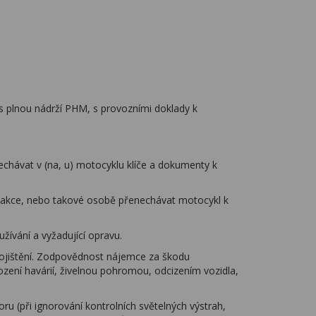
s plnou nádrží PHM, s provozními doklady k
echávat v (na, u) motocyklu klíče a dokumenty k
 reakce, nebo takové osobě přenechávat motocykl k
ívání a vyžadující opravu.
pojištění. Zodpovědnost nájemce za škodu
zení havárií, živelnou pohromou, odcizením vozidla,
u (při ignorování kontrolních světelných výstrah,