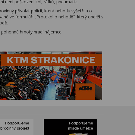
ní není poškození kol, ráfků, pneumatik.
inný přivolat policii, která nehodu vyšetří a o
vané ve formuláři „Protokol o nehodě“, který obdrží s
odě.
ané pohonné hmoty hradí nájemce.