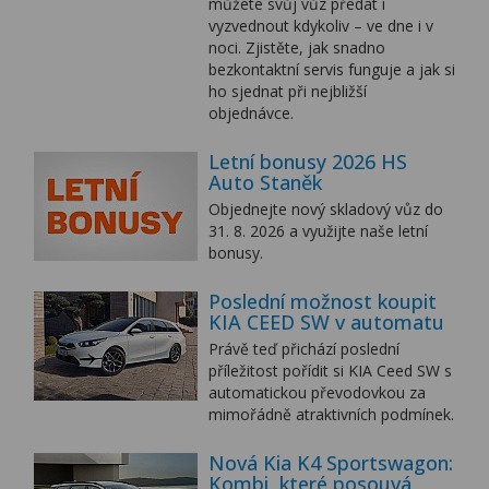
můžete svůj vůz předat i
vyzvednout kdykoliv – ve dne i v
noci. Zjistěte, jak snadno
bezkontaktní servis funguje a jak si
ho sjednat při nejbližší
objednávce.
Letní bonusy 2026 HS
Auto Staněk
Objednejte nový skladový vůz do
31. 8. 2026 a využijte naše letní
bonusy.
Poslední možnost koupit
KIA CEED SW v automatu
Právě teď přichází poslední
příležitost pořídit si KIA Ceed SW s
automatickou převodovkou za
mimořádně atraktivních podmínek.
Nová Kia K4 Sportswagon:
Kombi, které posouvá