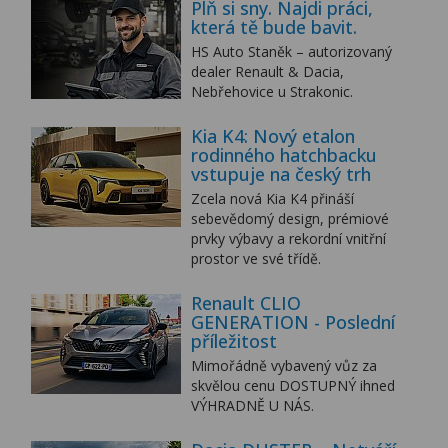
Plň si sny. Najdi práci,
která tě bude bavit.
HS Auto Staněk – autorizovaný
dealer Renault & Dacia,
Nebřehovice u Strakonic.
Kia K4: Nový etalon
rodinného hatchbacku
vstupuje na český trh
Zcela nová Kia K4 přináší
sebevědomý design, prémiové
prvky výbavy a rekordní vnitřní
prostor ve své třídě.
Renault CLIO
GENERATION - Poslední
příležitost
Mimořádně vybavený vůz za
skvělou cenu DOSTUPNÝ ihned
VÝHRADNĚ U NÁS.