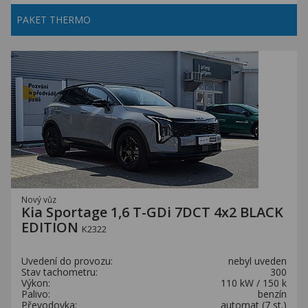
PAKET THERMO
Nový vůz
Kia Sportage 1,6 T-GDi 7DCT 4x2 BLACK
EDITION
K2322
Uvedení do provozu:
nebyl uveden
Stav tachometru:
300
Výkon:
110 kW / 150 k
Palivo:
benzín
Převodovka:
automat (7 st.)