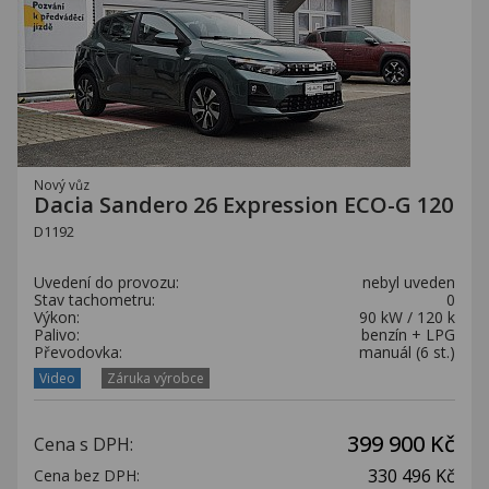
Nový vůz
Dacia Sandero 26 Expression ECO-G 120
D1192
Uvedení do provozu:
nebyl uveden
Stav tachometru:
0
Výkon:
90 kW / 120 k
Palivo:
benzín + LPG
Převodovka:
manuál (6 st.)
Video
Záruka výrobce
399 900 Kč
Cena s DPH:
330 496 Kč
Cena bez DPH: