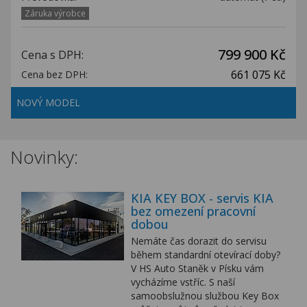
Záruka výrobce
799 900 Kč
Cena s DPH:
661 075 Kč
Cena bez DPH:
NOVÝ MODEL
Novinky:
KIA KEY BOX - servis KIA
bez omezení pracovní
dobou
Nemáte čas dorazit do servisu
během standardní otevírací doby?
V HS Auto Staněk v Písku vám
vycházíme vstříc. S naší
samoobslužnou službou Key Box