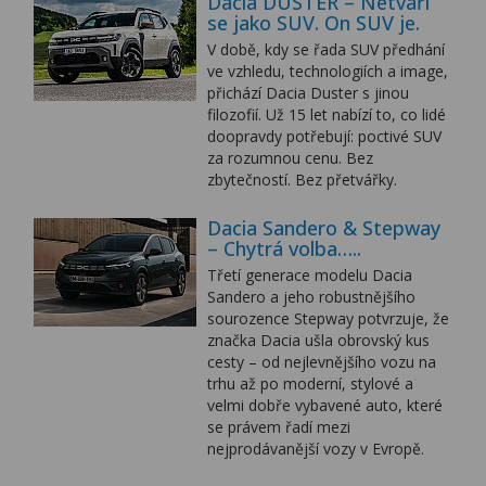
Dacia DUSTER – Netváří
se jako SUV. On SUV je.
V době, kdy se řada SUV předhání
ve vzhledu, technologiích a image,
přichází Dacia Duster s jinou
filozofií. Už 15 let nabízí to, co lidé
doopravdy potřebují: poctivé SUV
za rozumnou cenu. Bez
zbytečností. Bez přetvářky.
Dacia Sandero & Stepway
– Chytrá volba…..
Třetí generace modelu Dacia
Sandero a jeho robustnějšího
sourozence Stepway potvrzuje, že
značka Dacia ušla obrovský kus
cesty – od nejlevnějšího vozu na
trhu až po moderní, stylové a
velmi dobře vybavené auto, které
se právem řadí mezi
nejprodávanější vozy v Evropě.