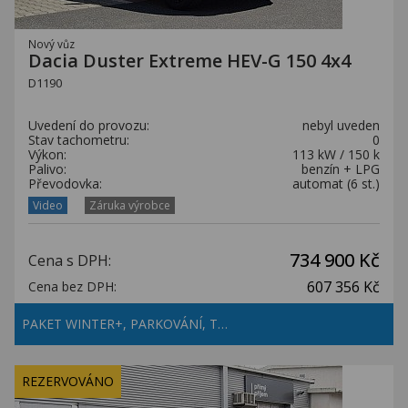
Nový vůz
Dacia Duster Extreme HEV-G 150 4x4
D1190
Uvedení do provozu:
nebyl uveden
Stav tachometru:
0
Výkon:
113 kW / 150 k
Palivo:
benzín + LPG
Převodovka:
automat (6 st.)
Video
Záruka výrobce
734 900 Kč
Cena s DPH:
607 356 Kč
Cena bez DPH:
PAKET WINTER+, PARKOVÁNÍ, T…
REZERVOVÁNO