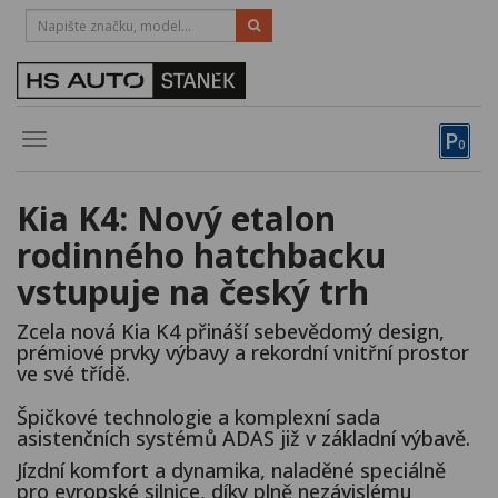
HOTLINE:
STRAKONICE
-
383 335 366
PÍSEK
-
381 670 607
P
Toggle
0
navigation
Vozy, motocykly, elektrokola
Kia K4: Nový etalon
Půjčovna
rodinného hatchbacku
Obytné vozy
vstupuje na český trh
Servis
Zcela nová Kia K4 přináší sebevědomý design,
prémiové prvky výbavy a rekordní vnitřní prostor
Financování
ve své třídě.
Špičkové technologie a komplexní sada
Novinky
asistenčních systémů ADAS již v základní výbavě.
Záruka
Jízdní komfort a dynamika, naladěné speciálně
pro evropské silnice, díky plně nezávislému