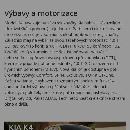
Výbavy a motorizace
Model K4 navazuje na závazek značky Kia nabízet zákazníkům
efektivní škálu pohonných jednotek. Patří sem i elektrifikované
motorizace, což je v souladu s dlouhodobou strategií značky.
Zákazníci mají na výběr ze dvou zážehových motorizací 1.0 T-
GDI (85 kW/115 koní) a 1.6 T-GDI (110 kW/150 koní nebo 132
kW/180 koní) v kombinaci se šestistupňovou manuální
nebo sedmistupňovou dvouspojkovou převodovkou (DCT),
která je v případě pohonné jednotky 1.0 T-GDI osazena mild-
hybridním pohonem (MHEV). Nová Kia K4 je dostupná v pěti
úrovních výbavy: Comfort, SPIN, Exclusive, TOP a GT-Line.
Každá varianta je vybavena rozmanitým spektrem funkcí –
nadstandardní výbava na přání se skládá až z jedenácti
volitelných položek, mezi které patří například pastelový lak,
Digital Key 2.0, Paket ADAS, Tech nebo Seat či elektrické střešní
okno a další.