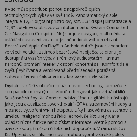
K4 se může pochlubit jednou z nejpokročilejších
technologických výbav ve své třídě. Panoramatický displej
integruje 12,3" digitální přístrojový štít, 5,3" displej klimatizace a
12,3" dotykovou obrazovku infotainmentu. Systém Connected
Car Navigation Cockpit (ccNC) spojuje navigaci, multimédia a
ovládání nastavení vozu do jediného intuitivního rozhraní.
Bezdrátové Apple CarPlay™ a Android Auto™ jsou standardem
ve všech verzích, zatímco bezdrátová nabíječka telefonu je
dostupná u vyšších výbav. Prémiový audiosystém Harman
Kardon® promění interiér v osobní koncertní sál. Komfort dále
zvyšují vyhřívaná a ventilovaná přední sedadla potažená
stylovým černým čalouněním z bio-báze umělé kůže.
Digitální klíč 2.0 s ultraširokopásmovou technologií umožňuje
kompatibilním chytrým telefonům fungovat jako virtuální klíče.
Současně služby Kia Connect nabízejí řadu digitálních nástrojů,
jako jsou aktualizace „over-the-air“ (OTA), streamování hudby a
možnost vytvoření Wi-Fi hotspotu. Díky hlasovému asistentovi s
umělou inteligencí mohou řidiči jednoduše říct „Hey Kia“ a
ovládat různé funkce nebo získat informace, včetně pomoci s
uživatelskou příručkou či lokálních doporučení. V rámci služby
Kia Upgrades si zákazníci navíc mohou vybrat z široké palety