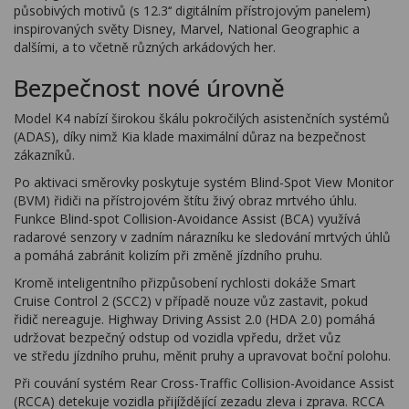
působivých motivů (s 12.3‘‘ digitálním přístrojovým panelem)
inspirovaných světy Disney, Marvel, National Geographic a
dalšími, a to včetně různých arkádových her.
Bezpečnost nové úrovně
Model K4 nabízí širokou škálu pokročilých asistenčních systémů
(ADAS), díky nimž Kia klade maximální důraz na bezpečnost
zákazníků.
Po aktivaci směrovky poskytuje systém Blind-Spot View Monitor
(BVM) řidiči na přístrojovém štítu živý obraz mrtvého úhlu.
Funkce Blind-spot Collision-Avoidance Assist (BCA) využívá
radarové senzory v zadním nárazníku ke sledování mrtvých úhlů
a pomáhá zabránit kolizím při změně jízdního pruhu.
Kromě inteligentního přizpůsobení rychlosti dokáže Smart
Cruise Control 2 (SCC2) v případě nouze vůz zastavit, pokud
řidič nereaguje. Highway Driving Assist 2.0 (HDA 2.0) pomáhá
udržovat bezpečný odstup od vozidla vpředu, držet vůz
ve středu jízdního pruhu, měnit pruhy a upravovat boční polohu.
Při couvání systém Rear Cross-Traffic Collision-Avoidance Assist
(RCCA) detekuje vozidla přijíždějící zezadu zleva i zprava. RCCA