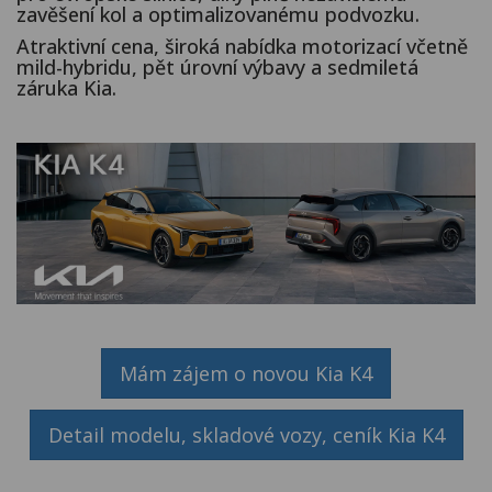
Kariéra
zavěšení kol a optimalizovanému podvozku.
Atraktivní cena, široká nabídka motorizací včetně
Kontakty
mild-hybridu, pět úrovní výbavy a sedmiletá
záruka Kia.
Mám zájem o novou Kia K4
Detail modelu, skladové vozy, ceník Kia K4