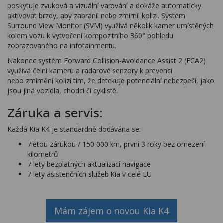
poskytuje zvuková a vizuální varování a dokáže automaticky
aktivovat brzdy, aby zabránil nebo zmírnil kolizi. Systém
Surround View Monitor (SVM) využívá několik kamer umístěných
kolem vozu k vytvoření kompozitního 360° pohledu
zobrazovaného na infotainmentu.
Nakonec systém Forward Collision-Avoidance Assist 2 (FCA2)
využívá čelní kameru a radarové senzory k prevenci
nebo zmírnění kolizí tím, že detekuje potenciální nebezpečí, jako
jsou jiná vozidla, chodci či cyklisté.
Záruka a servis:
Každá Kia K4 je standardně dodávána se:
7letou zárukou / 150 000 km, první 3 roky bez omezení
kilometrů
7 lety bezplatných aktualizací navigace
7 lety asistenčních služeb Kia v celé EU
Mám zájem o novou Kia K4