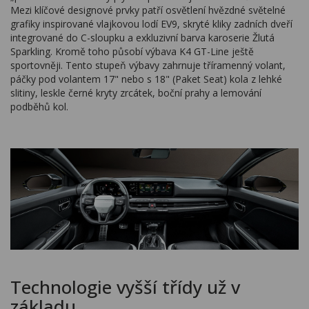
Mezi klíčové designové prvky patří osvětlení hvězdné světelné
grafiky inspirované vlajkovou lodí EV9, skryté kliky zadních dveří
integrované do C-sloupku a exkluzivní barva karoserie Žlutá
Sparkling. Kromě toho působí výbava K4 GT-Line ještě
sportovněji. Tento stupeň výbavy zahrnuje tříramenný volant,
páčky pod volantem 17" nebo s 18" (Paket Seat) kola z lehké
slitiny, leskle černé kryty zrcátek, boční prahy a lemování
podběhů kol.
Technologie vyšší třídy už v
základu