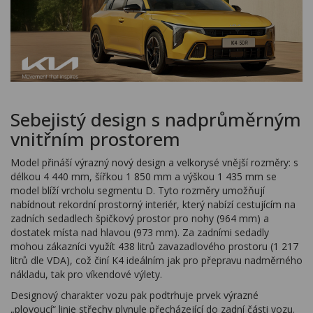
Sebejistý design s nadprůměrným
vnitřním prostorem
Model přináší výrazný nový design a velkorysé vnější rozměry: s
délkou 4 440 mm, šířkou 1 850 mm a výškou 1 435 mm se
model blíží vrcholu segmentu D. Tyto rozměry umožňují
nabídnout rekordní prostorný interiér, který nabízí cestujícím na
zadních sedadlech špičkový prostor pro nohy (964 mm) a
dostatek místa nad hlavou (973 mm). Za zadními sedadly
mohou zákazníci využít 438 litrů zavazadlového prostoru (1 217
litrů dle VDA), což činí K4 ideálním jak pro přepravu nadměrného
nákladu, tak pro víkendové výlety.
Designový charakter vozu pak podtrhuje prvek výrazné
„plovoucí“ linie střechy plynule přecházející do zadní části vozu.