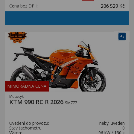
206 529 Kč
Cena bez DPH:
P
+
MIMOŘÁDNÁ CENA
Motocykl
KTM 990 RC R 2026
SM777
Uvedení do provozu:
nebyl uveden
Stav tachometru:
0
Výkon:
96 kW / 130 k