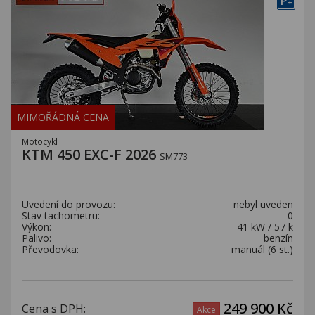
P
+
MIMOŘÁDNÁ CENA
Motocykl
KTM 450 EXC-F 2026
SM773
Uvedení do provozu:
nebyl uveden
Stav tachometru:
0
Výkon:
41 kW / 57 k
Palivo:
benzín
Převodovka:
manuál (6 st.)
249 900 Kč
Cena s DPH:
Akce