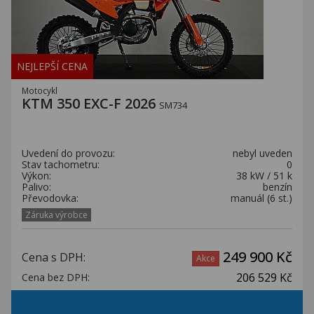
NEJLEPŠÍ CENA
Motocykl
KTM 350 EXC-F 2026
SM734
Uvedení do provozu:
nebyl uveden
Stav tachometru:
0
Výkon:
38 kW / 51 k
Palivo:
benzín
Převodovka:
manuál (6 st.)
Záruka výrobce
249 900 Kč
Cena s DPH:
Akce
206 529 Kč
Cena bez DPH: