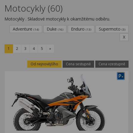
Kariéra
Motocykly (60)
Kontakty
Motocykly . Skladové motocykly k okamžitému odběru.
Adventure
Duke
Enduro
Supermoto
(14)
(16)
(13)
(3)
X
1
2
3
4
5
»
Od nejnovějšího
Cena sestupně
Cena vzestupně
P
+