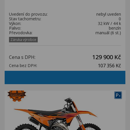
Uvedení do provozu:
nebyl uveden
Stav tachometru:
0
Výkon:
32 kW / 44 k
Palivo:
benzín
Převodovka:
manuál (6 st.)
Záruka výrobce
129 900 Kč
Cena s DPH:
107 356 Kč
Cena bez DPH:
P
+