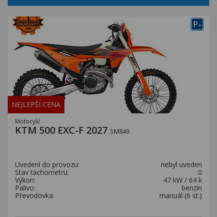
P
+
NEJLEPŠÍ CENA
Motocykl
KTM 500 EXC-F 2027
SM849
Uvedení do provozu:
nebyl uveden
Stav tachometru:
0
Výkon:
47 kW / 64 k
Palivo:
benzín
Převodovka:
manuál (6 st.)