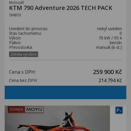
Motocykl
KTM 790 Adventure 2026 TECH PACK
SM810
Uvedení do provozu:
nebyl uveden
Stav tachometru:
0
Výkon:
70 kW / 95 k
Palivo:
benzín
Převodovka:
manuál (6 st.)
Záruka výrobce
259 900 Kč
Cena s DPH:
214 794 Kč
Cena bez DPH:
P
+