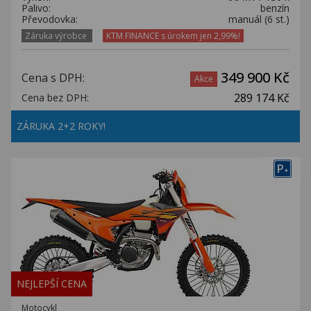
Palivo:
benzín
Převodovka:
manuál (6 st.)
Záruka výrobce
KTM FINANCE s úrokem jen 2,99%!
349 900 Kč
Cena s DPH:
Akce
289 174 Kč
Cena bez DPH:
ZÁRUKA 2+2 ROKY!
P
+
NEJLEPŠÍ CENA
Motocykl