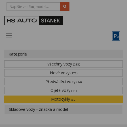
HOTLINE:
STRAKONICE
-
383 335 366
PÍSEK
-
381 670 607
P
Toggle
0
navigation
Vozy, motocykly, elektrokola
Kategorie
Půjčovna
Všechny vozy
(258)
Obytné vozy
Nové vozy
(173)
Předváděcí vozy
Servis
(14)
Ojeté vozy
(11)
Financování
Motocykly
(60)
Novinky
Skladové vozy - značka a model
Záruka