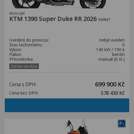
Motocykl
KTM 1390 Super Duke RR 2026
SM847
Uvedení do provozu:
nebyl uveden
Stav tachometru:
0
Výkon:
140 kW / 190 k
Palivo:
benzín
Převodovka:
manuál (6 st.)
Záruka výrobce
699 900 Kč
Cena s DPH:
578 430 Kč
Cena bez DPH:
P
+