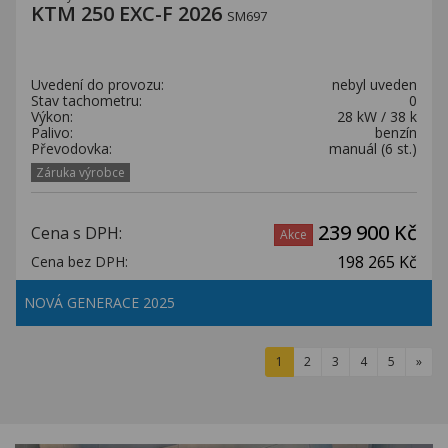
KTM 250 EXC-F 2026
SM697
Uvedení do provozu:
nebyl uveden
Stav tachometru:
0
Výkon:
28 kW / 38 k
Palivo:
benzín
Převodovka:
manuál (6 st.)
Záruka výrobce
239 900 Kč
Cena s DPH:
Akce
198 265 Kč
Cena bez DPH:
NOVÁ GENERACE 2025
1
2
3
4
5
»