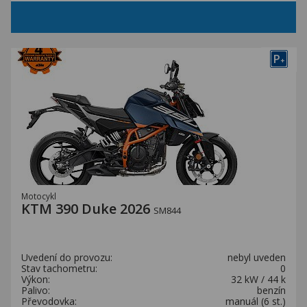
P
+
Motocykl
KTM 390 Duke 2026
SM844
Uvedení do provozu:
nebyl uveden
Stav tachometru:
0
Výkon:
32 kW / 44 k
Palivo:
benzín
Převodovka:
manuál (6 st.)