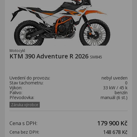
Motocykl
KTM 390 Adventure R 2026
SM845
Uvedení do provozu:
nebyl uveden
Stav tachometru:
0
Výkon:
33 kW / 45 k
Palivo:
benzín
Převodovka:
manuál (6 st.)
Záruka výrobce
179 900 Kč
Cena s DPH:
148 678 Kč
Cena bez DPH: