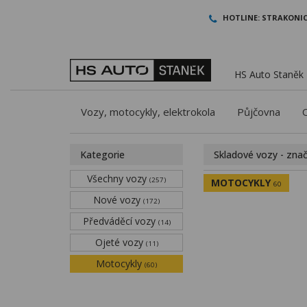
HOTLINE:
STRAKONIC
HS Auto Staněk -
Vozy, motocykly, elektrokola
Půjčovna
Kategorie
Skladové vozy - zna
Všechny vozy
(257)
MOTOCYKLY
60
Nové vozy
(172)
Předváděcí vozy
(14)
Ojeté vozy
(11)
Motocykly
(60)