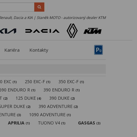
Renault, Dacia a KIA | Staněk MOTO - autorizovaný dealer KTM
P
Kariéra
Kontakty
0
50 EXC
250 EXC-F
350 EXC-F
(1)
(1)
(1)
690 ENDURO R
390 ENDURO R
(1)
(1)
MT
125 DUKE
390 DUKE
(2)
(4)
(2)
 SUPER DUKE
390 ADVENTURE
(2)
(2)
VENTURE
1090 ADVENTURE
(3)
(1)
APRILIA
TUONO V4
GASGAS
(1)
(1)
(3)