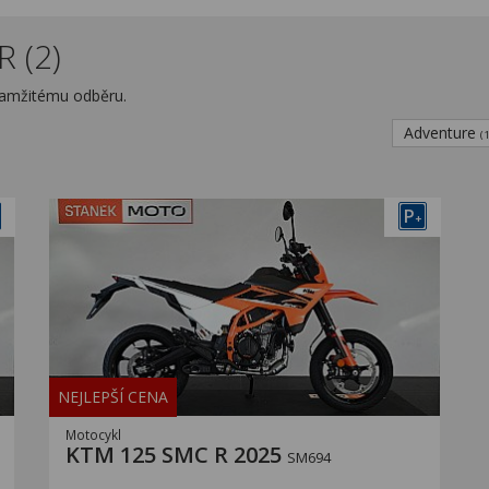
 (2)
kamžitému odběru.
Adventure
(
P
+
NEJLEPŠÍ CENA
Motocykl
KTM 125 SMC R 2025
SM694