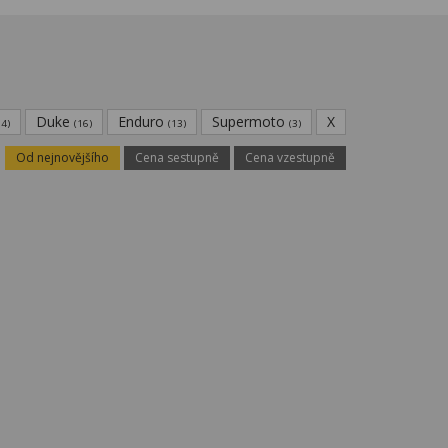
Duke
Enduro
Supermoto
X
14)
(16)
(13)
(3)
Od nejnovějšího
Cena sestupně
Cena vzestupně