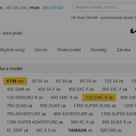
383 335 366
381 670 607
E
-
|
PÍSEK
-
HS Auto Staněk - autorizovaný dealer 
 auta jinak!
Obytné vozy
Servis
Financování
Novinky
Záruka
čka a model
KTM
50 SX
65 SX
85 SX
125 SX
1
(55)
(1)
(2)
(1)
(1)
450 SMR
450 SX-F
450 EXC-F
500 EXC-F
(1)
(1)
(1)
(2)
125 ENDURO R
690 SMC R
125 SMC R
890 S
(1)
(1)
(2)
790 DUKE
990 DUKE
1390 SUPER DUKE
1290
(2)
(2)
(5)
790 ADVENTURE
890 ADVENTURE
1390 SUPER AD
(2)
(2)
1290 SUPER ADVENTURE
990 RC R
990 DUKE R
(4)
(2)
(1)
EC 350F
MC-E 5
YAMAHA
XJR1300
(2)
(1)
(1)
(1)