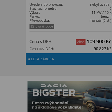
Uvedení do provozu:
nebyl uveden
Stav tachometru:
0
Výkon:
11 kW / 15 k
Palivo:
benzín
Převodovka:
manuál (6 st.)
Záruka výrobce
109 900 Kč
Cena s DPH:
Akce
90 827 Kč
Cena bez DPH:
4 LETÁ ZÁRUKA