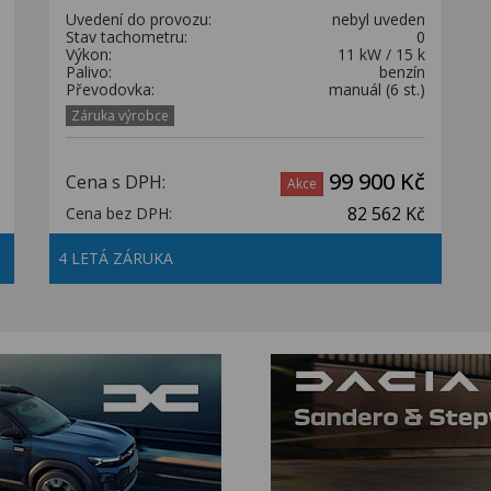
Uvedení do provozu:
nebyl uveden
Stav tachometru:
0
Výkon:
11 kW / 15 k
Palivo:
benzín
Převodovka:
manuál (6 st.)
Záruka výrobce
99 900 Kč
Cena s DPH:
Akce
82 562 Kč
Cena bez DPH:
4 LETÁ ZÁRUKA