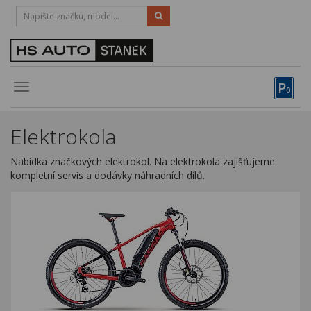
HOTLINE:
STRAKONICE
-
383 335 366
PÍSEK
-
381 670 607
P
Toggle
0
navigation
Vozy, motocykly, elektrokola
Elektrokola
Půjčovna
Nabídka značkových elektrokol. Na elektrokola zajišťujeme
Obytné vozy
kompletní servis a dodávky náhradních dílů.
Servis
Financování
Novinky
Záruka