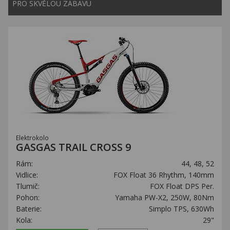
PRO SKVĚLOU ZÁBAVU
Elektrokolo
GASGAS TRAIL CROSS 9
Rám:
44, 48, 52
Vidlice:
FOX Float 36 Rhythm, 140mm
Tlumič:
FOX Float DPS Per.
Pohon:
Yamaha PW-X2, 250W, 80Nm
Baterie:
Simplo TPS, 630Wh
Kola:
29"