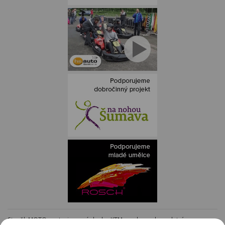
Staněk MOTO - autorizovaný dealer KTM - e-shop s kompletním