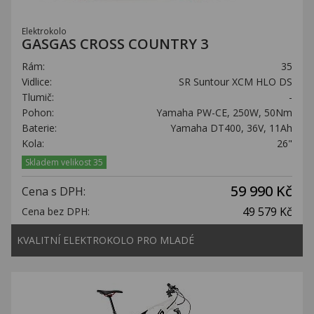
Kariéra
Elektrokolo
Kontakty
GASGAS CROSS COUNTRY 3
Rám:
35
Vidlice:
SR Suntour XCM HLO DS
Tlumič:
-
Pohon:
Yamaha PW-CE, 250W, 50Nm
Baterie:
Yamaha DT400, 36V, 11Ah
Kola:
26"
Skladem velikost 35
59 990 Kč
Cena s DPH:
49 579 Kč
Cena bez DPH:
KVALITNÍ ELEKTROKOLO PRO MLADÉ