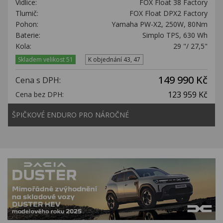
Vidlice:
FOX Float 38 Factory
Tlumič:
FOX Float DPX2 Factory
Pohon:
Yamaha PW-X2, 250W, 80Nm
Baterie:
Simplo TPS, 630 Wh
Kola:
29 "/ 27,5"
Skladem velikost 51
K objednání 43, 47
149 990 Kč
Cena s DPH:
123 959 Kč
Cena bez DPH:
ŠPIČKOVÉ ENDURO PRO NÁROČNÉ