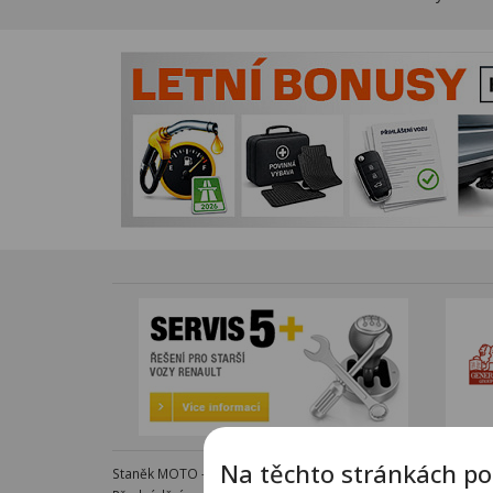
Na těchto stránkách po
Staněk MOTO - autorizovaný dealer KTM - e-shop s komple