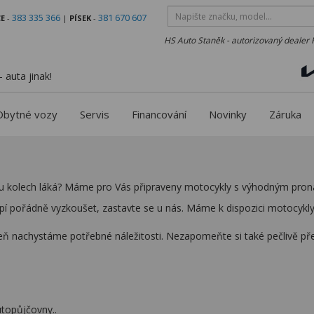
383 335 366
381 670 607
E
-
|
PÍSEK
-
HS Auto Staněk - autorizovaný dealer 
 auta jinak!
Obytné vozy
Servis
Financování
Novinky
Záruka
vou kolech láká? Máme pro Vás připraveny motocykly s výhodným pro
pí pořádně vyzkoušet, zastavte se u nás. Máme k dispozici motocykly,
ň nachystáme potřebné náležitosti. Nezapomeňte si také pečlivě pře
topůjčovny..