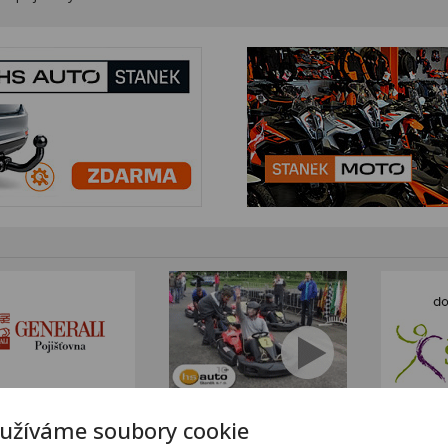
užíváme soubory cookie
tním sortimentem KTM
www.stanekmoto.cz