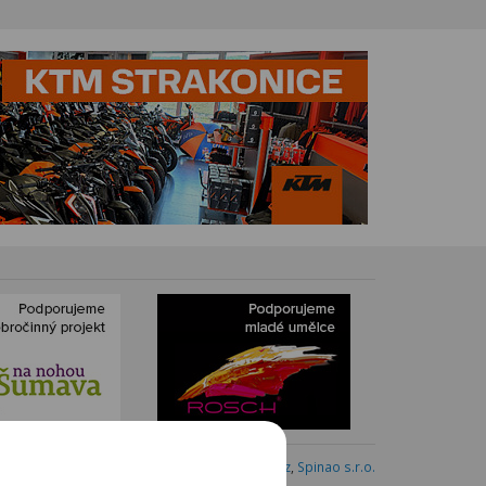
Webdesign:
Blovský.cz
,
Spinao s.r.o.