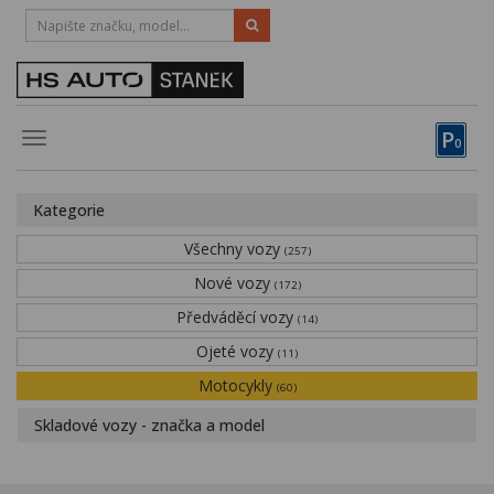
HOTLINE:
STRAKONICE
-
383 335 366
PÍSEK
-
381 670 607
P
Toggle
0
navigation
Vozy, motocykly, elektrokola
Kategorie
Půjčovna
Všechny vozy
(257)
Obytné vozy
Nové vozy
(172)
Předváděcí vozy
Servis
(14)
Ojeté vozy
(11)
Financování
Motocykly
(60)
Novinky
Skladové vozy - značka a model
Záruka