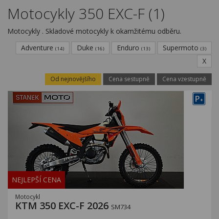
Kariéra
Motocykly 350 EXC-F (1)
Kontakty
Motocykly . Skladové motocykly k okamžitému odběru.
Adventure
Duke
Enduro
Supermoto
(14)
(16)
(13)
(3)
X
Od nejnovějšího
Cena sestupně
Cena vzestupně
P
+
NEJLEPŠÍ CENA
Motocykl
KTM 350 EXC-F 2026
SM734