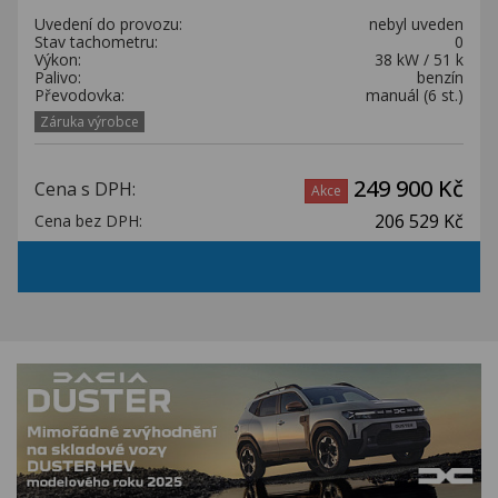
Uvedení do provozu:
nebyl uveden
Stav tachometru:
0
Výkon:
38 kW / 51 k
Palivo:
benzín
Převodovka:
manuál (6 st.)
Záruka výrobce
249 900 Kč
Cena s DPH:
Akce
206 529 Kč
Cena bez DPH: