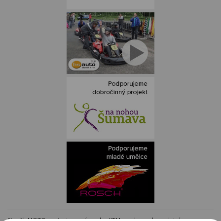
Staněk MOTO - autorizovaný dealer KTM - e-shop s kompletním