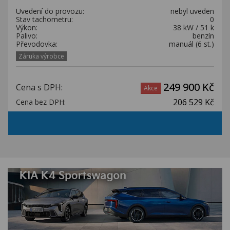
Uvedení do provozu:
nebyl uveden
Stav tachometru:
0
Výkon:
38 kW / 51 k
Palivo:
benzín
Převodovka:
manuál (6 st.)
Záruka výrobce
249 900 Kč
Cena s DPH:
Akce
206 529 Kč
Cena bez DPH: