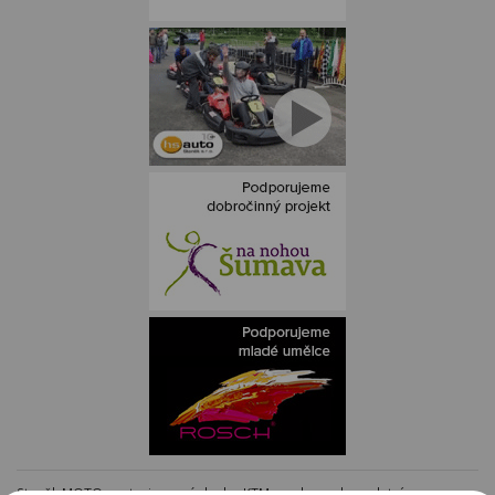
Staněk MOTO - autorizovaný dealer KTM - e-shop s kompletním