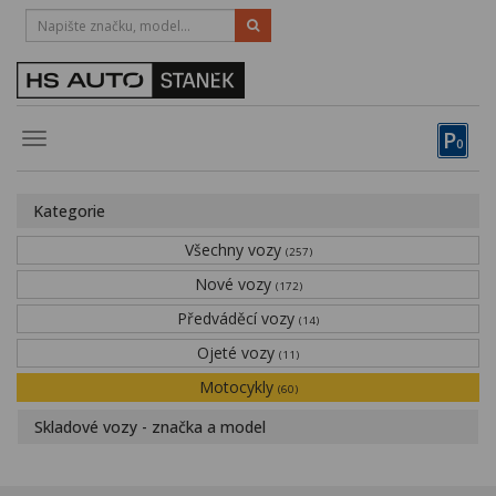
HOTLINE:
STRAKONICE
-
383 335 366
PÍSEK
-
381 670 607
P
Toggle
0
navigation
Vozy, motocykly, elektrokola
Kategorie
Půjčovna
Všechny vozy
(257)
Obytné vozy
Nové vozy
(172)
Předváděcí vozy
Servis
(14)
Ojeté vozy
(11)
Financování
Motocykly
(60)
Novinky
Skladové vozy - značka a model
Záruka