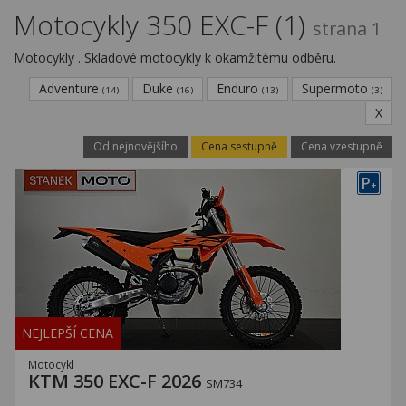
Kariéra
Motocykly 350 EXC-F (1)
strana 1
Kontakty
Motocykly . Skladové motocykly k okamžitému odběru.
Adventure
Duke
Enduro
Supermoto
(14)
(16)
(13)
(3)
X
Od nejnovějšího
Cena sestupně
Cena vzestupně
P
+
NEJLEPŠÍ CENA
Motocykl
KTM 350 EXC-F 2026
SM734