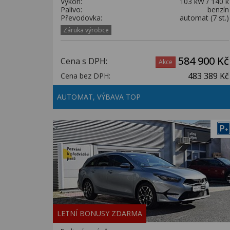
Výkon:
103 kW / 140 k
Palivo:
benzín
Převodovka:
automat (7 st.)
Záruka výrobce
584 900 Kč
Cena s DPH:
Akce
483 389 Kč
Cena bez DPH:
AUTOMAT, VÝBAVA TOP
P
+
LETNÍ BONUSY ZDARMA