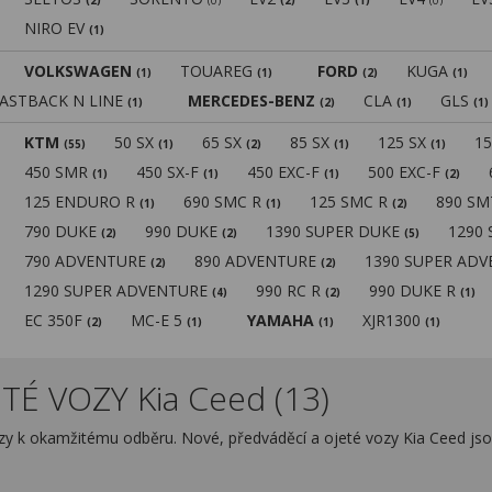
(2)
(0)
(2)
(1)
(0)
NIRO EV
(1)
VOLKSWAGEN
TOUAREG
FORD
KUGA
(1)
(1)
(2)
(1)
FASTBACK N LINE
MERCEDES-BENZ
CLA
GLS
(1)
(2)
(1)
(1)
KTM
50 SX
65 SX
85 SX
125 SX
1
(55)
(1)
(2)
(1)
(1)
450 SMR
450 SX-F
450 EXC-F
500 EXC-F
(1)
(1)
(1)
(2)
125 ENDURO R
690 SMC R
125 SMC R
890 S
(1)
(1)
(2)
790 DUKE
990 DUKE
1390 SUPER DUKE
1290
(2)
(2)
(5)
790 ADVENTURE
890 ADVENTURE
1390 SUPER AD
(2)
(2)
1290 SUPER ADVENTURE
990 RC R
990 DUKE R
(4)
(2)
(1)
EC 350F
MC-E 5
YAMAHA
XJR1300
(2)
(1)
(1)
(1)
É VOZY Kia Ceed (13)
ozy k okamžitému odběru. Nové, předváděcí a ojeté vozy Kia Ceed js