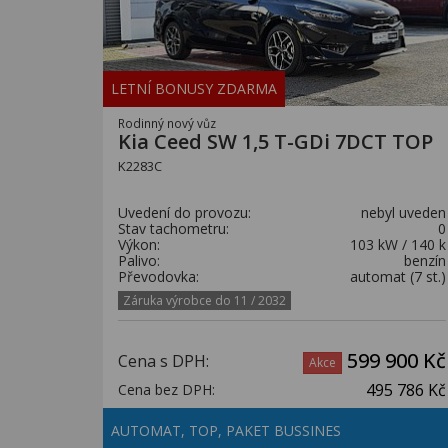
LETNÍ BONUSY ZDARMA
Rodinný nový vůz
Kia Ceed SW 1,5 T-GDi 7DCT TOP
K2283C
Uvedení do provozu:
nebyl uveden
Stav tachometru:
0
Výkon:
103 kW / 140 k
Palivo:
benzín
Převodovka:
automat (7 st.)
Záruka výrobce do 11 / 2032
599 900 Kč
Cena s DPH:
Akce
495 786 Kč
Cena bez DPH:
AUTOMAT, TOP, PAKET BUSSINES