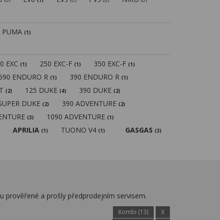
(0)
(1)
(0)
(0)
(0)
PUMA
(1)
50 EXC
250 EXC-F
350 EXC-F
(1)
(1)
(1)
690 ENDURO R
390 ENDURO R
(1)
(1)
MT
125 DUKE
390 DUKE
(2)
(4)
(2)
 SUPER DUKE
390 ADVENTURE
(2)
(2)
VENTURE
1090 ADVENTURE
(3)
(1)
APRILIA
TUONO V4
GASGAS
(1)
(1)
(3)
ou prověřené a prošly předprodejním servisem.
Kombi (13)
X