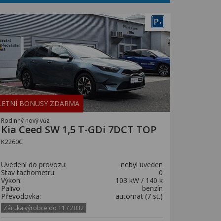
P
+
LETNÍ BONUSY ZDARMA
Rodinný nový vůz
Kia Ceed SW 1,5 T-GDi 7DCT TOP
K2260C
Uvedení do provozu:
nebyl uveden
Stav tachometru:
0
Výkon:
103 kW / 140 k
Palivo:
benzín
Převodovka:
automat (7 st.)
Záruka výrobce do 11 / 2032