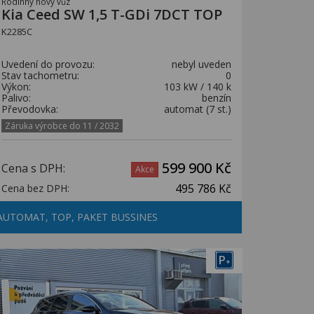
Rodinný nový vůz
Kia Ceed SW 1,5 T-GDi 7DCT TOP
K2285C
Uvedení do provozu:
nebyl uveden
Stav tachometru:
0
Výkon:
103 kW / 140 k
Palivo:
benzín
Převodovka:
automat (7 st.)
Záruka výrobce do 11 / 2032
599 900 Kč
Cena s DPH:
Akce
495 786 Kč
Cena bez DPH:
AUTOMAT, TOP, PAKET BUSSINES
P
+