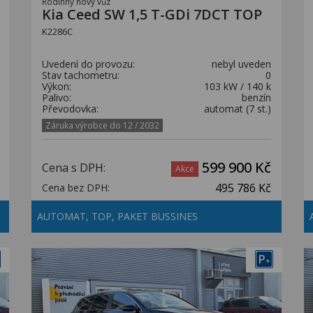
Rodinný nový vůz
Kia Ceed SW 1,5 T-GDi 7DCT TOP
K2286C
Uvedení do provozu:
nebyl uveden
Stav tachometru:
0
Výkon:
103 kW / 140 k
Palivo:
benzín
Převodovka:
automat (7 st.)
Záruka výrobce do 12 / 2032
599 900 Kč
Cena s DPH:
Akce
495 786 Kč
Cena bez DPH:
AUTOMAT, TOP, PAKET BUSSINES
P
+