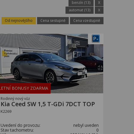
benzín (13)
X
automat (13)
X
Od nejnovějšího
Cena sestupně
Cena vzestupně
P
+
LETNÍ BONUSY ZDARMA
Rodinný nový vůz
Kia Ceed SW 1,5 T-GDi 7DCT TOP
K2269
Uvedení do provozu:
nebyl uveden
Stav tachometru:
0