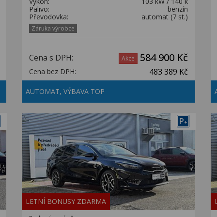
Výkon:
103 kW / 140 k
Palivo:
benzín
Převodovka:
automat (7 st.)
Záruka výrobce
584 900 Kč
Cena s DPH:
Akce
483 389 Kč
Cena bez DPH:
AUTOMAT, VÝBAVA TOP
P
+
LETNÍ BONUSY ZDARMA