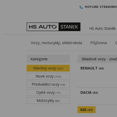
HOTLINE:
STRAKONIC
HS Auto Staněk -
Vozy, motocykly, elektrokola
Půjčovna
Kategorie
Skladové vozy - zna
Všechny vozy
RENAULT
(257)
(60)
Nové vozy
(172)
Předváděcí vozy
(14)
Ojeté vozy
DACIA
(11)
(83)
Motocykly
(60)
KIA
(47)