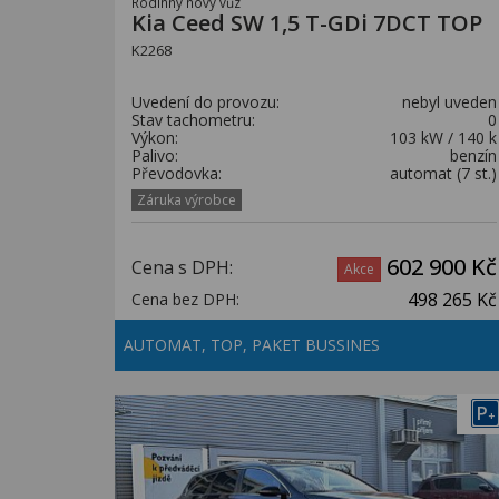
Rodinný nový vůz
Kia Ceed SW 1,5 T-GDi 7DCT TOP
K2268
Uvedení do provozu:
nebyl uveden
Stav tachometru:
0
Výkon:
103 kW / 140 k
Palivo:
benzín
Převodovka:
automat (7 st.)
Záruka výrobce
602 900 Kč
Cena s DPH:
Akce
498 265 Kč
Cena bez DPH:
AUTOMAT, TOP, PAKET BUSSINES
P
+