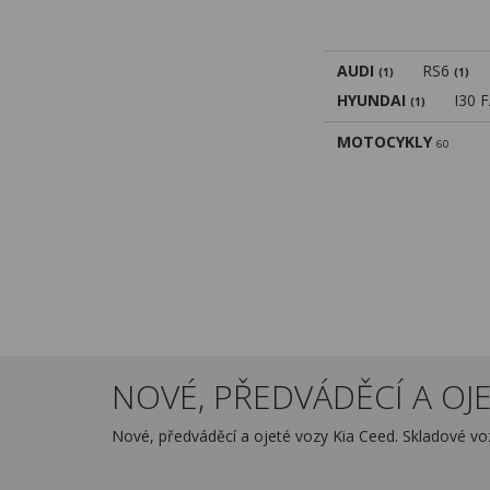
AUDI
RS6
(1)
(1)
HYUNDAI
I30 
(1)
MOTOCYKLY
60
NOVÉ, PŘEDVÁDĚCÍ A OJET
Nové, předváděcí a ojeté vozy Kia Ceed. Skladové v