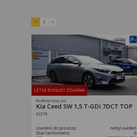
1
2
»
P
+
LETNÍ BONUSY ZDARMA
Rodinný nový vůz
Kia Ceed SW 1,5 T-GDi 7DCT TOP
K2274
Uvedení do provozu:
nebyl uveden
Stav tachometru:
0