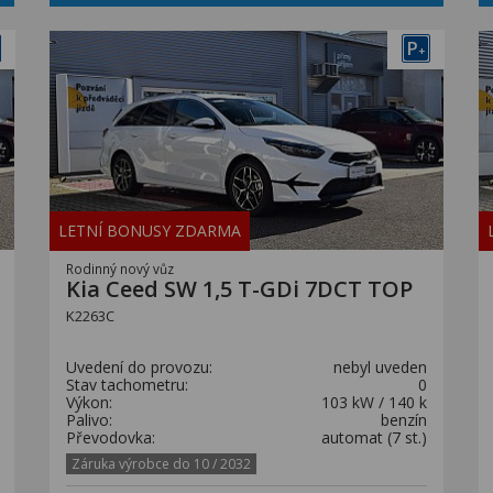
P
+
LETNÍ BONUSY ZDARMA
Rodinný nový vůz
Kia Ceed SW 1,5 T-GDi 7DCT TOP
K2263C
Uvedení do provozu:
nebyl uveden
Stav tachometru:
0
Výkon:
103 kW / 140 k
Palivo:
benzín
Převodovka:
automat (7 st.)
Záruka výrobce do 10 / 2032