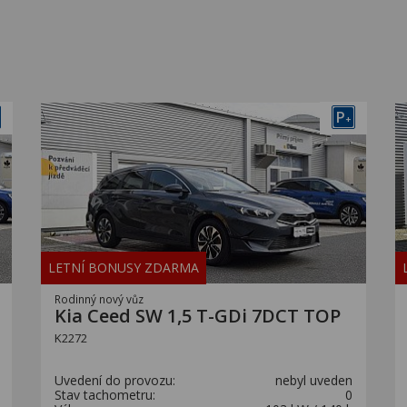
P
+
LETNÍ BONUSY ZDARMA
Rodinný nový vůz
Kia Ceed SW 1,5 T-GDi 7DCT TOP
K2272
Uvedení do provozu:
nebyl uveden
Stav tachometru:
0