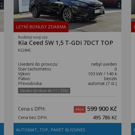
LETNÍ BONUSY ZDARMA
Rodinný nový vůz
Kia Ceed SW 1,5 T-GDi 7DCT TOP
K2284C
Uvedení do provozu:
nebyl uveden
Stav tachometru:
0
Výkon:
103 kW / 140 k
Palivo:
benzín
Převodovka:
automat (7 st.)
Záruka výrobce do 11 / 2032
599 900 Kč
Cena s DPH:
Akce
495 786 Kč
Cena bez DPH:
AUTOMAT, TOP, PAKET BUSSINES