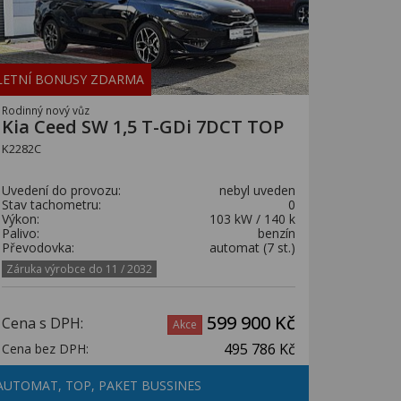
LETNÍ BONUSY ZDARMA
Rodinný nový vůz
Kia Ceed SW 1,5 T-GDi 7DCT TOP
K2282C
Uvedení do provozu:
nebyl uveden
Stav tachometru:
0
Výkon:
103 kW / 140 k
Palivo:
benzín
Převodovka:
automat (7 st.)
Záruka výrobce do 11 / 2032
599 900 Kč
Cena s DPH:
Akce
495 786 Kč
Cena bez DPH:
AUTOMAT, TOP, PAKET BUSSINES