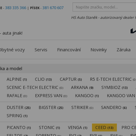
383 335 366
381 670 607
E
-
|
PÍSEK
-
HS Auto Staněk - autorizovaný dealer 
 auta jinak!
Obytné vozy
Servis
Financování
Novinky
Záruka
čka a model
ALPINE
CLIO
CAPTUR
R5 E-TECH ELECTRIC
(1)
(13)
(5)
(0
SCENIC E-TECH ELECTRIC
ARKANA
SYMBIOZ
(0)
(9)
(13)
RAFALE
EXPRESS VAN
KANGOO
KANGOO VA
(0)
(0)
(1)
DUSTER
BIGSTER
STRIKER
SANDERO
(25)
(25)
(0)
(6)
SPRING
(1)
PICANTO
STONIC
VENGA
CEED
PRO C
(1)
(1)
(1)
(13)
SELTOS
SORENTO
EV2
EV3
EV4
E