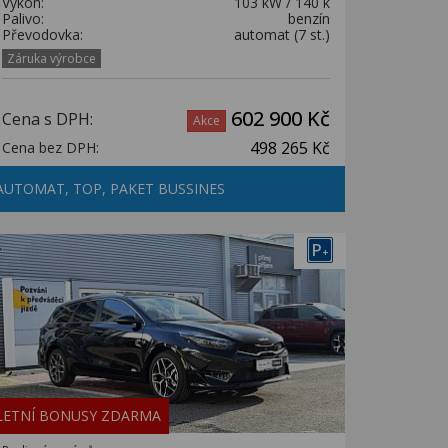
Výkon:
103 kW / 140 k
Palivo:
benzín
Převodovka:
automat (7 st.)
Záruka výrobce
602 900 Kč
Cena s DPH:
Akce
498 265 Kč
Cena bez DPH:
AUTOMAT, TOP, PAKET BUSSINES
P
+
LETNÍ BONUSY ZDARMA