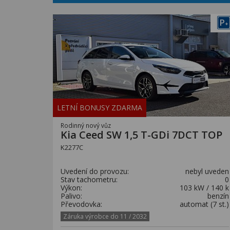
P
+
LETNÍ BONUSY ZDARMA
Rodinný nový vůz
Kia Ceed SW 1,5 T-GDi 7DCT TOP
K2277C
Uvedení do provozu:
nebyl uveden
Stav tachometru:
0
Výkon:
103 kW / 140 k
Palivo:
benzín
Převodovka:
automat (7 st.)
Záruka výrobce do 11 / 2032