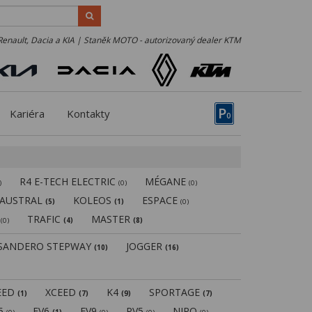
Renault, Dacia a KIA | Staněk MOTO - autorizovaný dealer KTM
P
Kariéra
Kontakty
0
R4 E-TECH ELECTRIC
MÉGANE
)
(0)
(0)
AUSTRAL
KOLEOS
ESPACE
(5)
(1)
(0)
N
TRAFIC
MASTER
(0)
(4)
(8)
SANDERO STEPWAY
JOGGER
(10)
(16)
EED
XCEED
K4
SPORTAGE
(1)
(7)
(9)
(7)
V5
EV6
EV9
PV5
NIRO