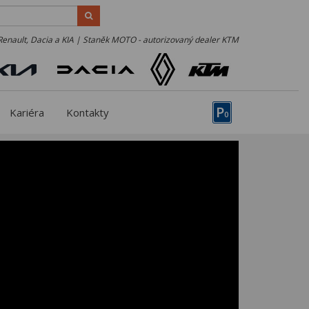
Renault, Dacia a KIA | Staněk MOTO - autorizovaný dealer KTM
P
Kariéra
Kontakty
0