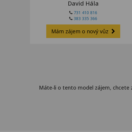
David Hála
731 410 816
383 335 366
Mám zájem o nový vůz
Máte-li o tento model zájem, chcete 