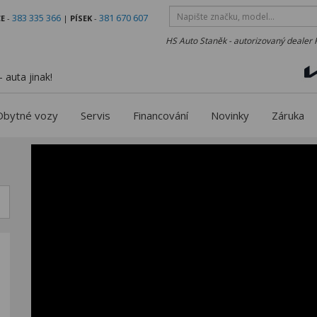
383 335 366
381 670 607
E
-
|
PÍSEK
-
HS Auto Staněk - autorizovaný dealer 
 auta jinak!
Obytné vozy
Servis
Financování
Novinky
Záruka