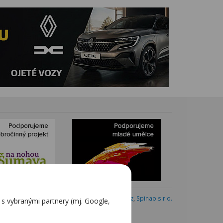
Webdesign:
Blovský.cz
,
Spinao s.r.o.
 vybranými partnery (mj. Google,