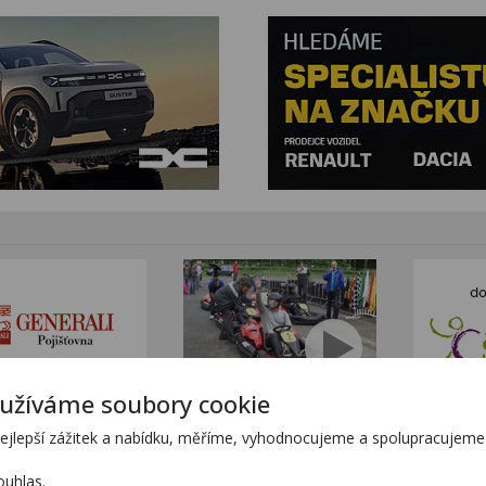
užíváme soubory cookie
tním sortimentem KTM
www.stanekmoto.cz
lepší zážitek a nabídku, měříme, vyhodnocujeme a spolupracujeme s
tránkách
www.predvadeci-vozy.cz
h stránkách
www.4x4-suv.cz
uhlas.