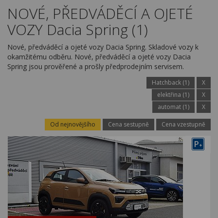
Kariéra
NOVÉ, PŘEDVÁDĚCÍ A OJETÉ
VOZY Dacia Spring (1)
Kontakty
Nové, předváděcí a ojeté vozy Dacia Spring. Skladové vozy k
okamžitému odběru. Nové, předváděcí a ojeté vozy Dacia
Spring jsou prověřené a prošly předprodejním servisem.
Hatchback (1)
X
elektřina (1)
X
automat (1)
X
Od nejnovějšího
Cena sestupně
Cena vzestupně
P
+