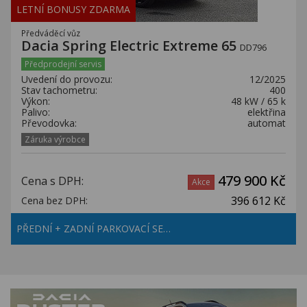
LETNÍ BONUSY ZDARMA
Předváděcí vůz
Dacia Spring Electric Extreme 65
DD796
Předprodejní servis
Uvedení do provozu:
12/2025
Stav tachometru:
400
Výkon:
48 kW / 65 k
Palivo:
elektřina
Převodovka:
automat
Záruka výrobce
479 900 Kč
Cena s DPH:
Akce
396 612 Kč
Cena bez DPH:
PŘEDNÍ + ZADNÍ PARKOVACÍ SE…