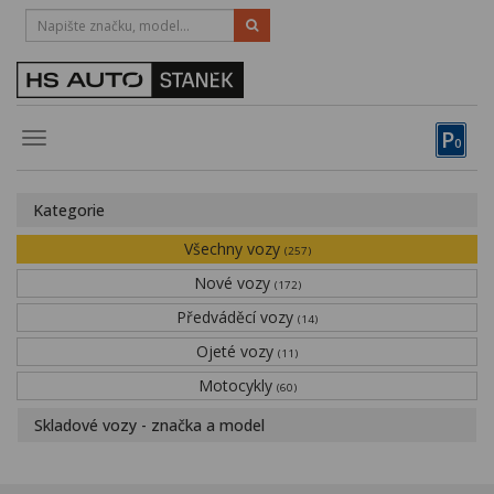
HOTLINE:
STRAKONICE
-
383 335 366
PÍSEK
-
381 670 607
P
Toggle
0
navigation
Vozy, motocykly, elektrokola
Kategorie
Půjčovna
Všechny vozy
(257)
Obytné vozy
Nové vozy
(172)
Předváděcí vozy
Servis
(14)
Ojeté vozy
(11)
Financování
Motocykly
(60)
Novinky
Skladové vozy - značka a model
Záruka