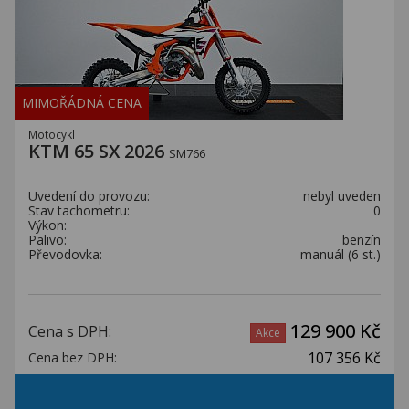
MIMOŘÁDNÁ CENA
Motocykl
KTM 65 SX 2026
SM766
Uvedení do provozu:
nebyl uveden
Stav tachometru:
0
Výkon:
Palivo:
benzín
Převodovka:
manuál (6 st.)
129 900 Kč
Cena s DPH:
Akce
107 356 Kč
Cena bez DPH: