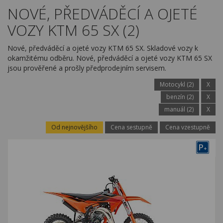
Kariéra
NOVÉ, PŘEDVÁDĚCÍ A OJETÉ
VOZY KTM 65 SX (2)
Kontakty
Nové, předváděcí a ojeté vozy KTM 65 SX. Skladové vozy k
okamžitému odběru. Nové, předváděcí a ojeté vozy KTM 65 SX
jsou prověřené a prošly předprodejním servisem.
Motocykl (2)
X
benzín (2)
X
manuál (2)
X
Od nejnovějšího
Cena sestupně
Cena vzestupně
P
+