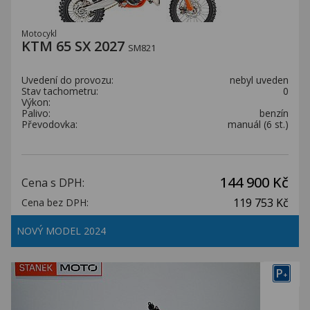
Motocykl
KTM 65 SX 2027
SM821
Uvedení do provozu:
nebyl uveden
Stav tachometru:
0
Výkon:
Palivo:
benzín
Převodovka:
manuál (6 st.)
144 900 Kč
Cena s DPH:
119 753 Kč
Cena bez DPH:
NOVÝ MODEL 2024
P
+