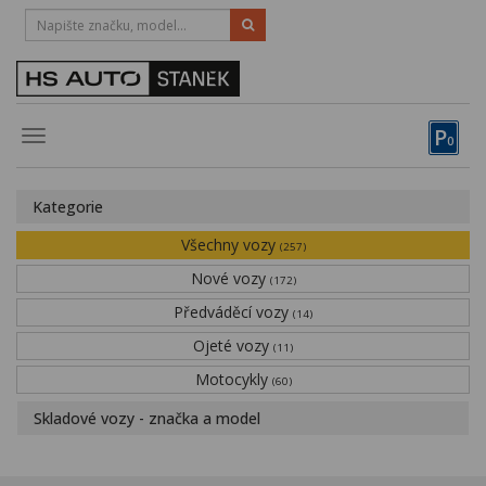
HOTLINE:
STRAKONICE
-
383 335 366
PÍSEK
-
381 670 607
P
Toggle
0
navigation
Vozy, motocykly, elektrokola
Kategorie
Půjčovna
Všechny vozy
(257)
Obytné vozy
Nové vozy
(172)
Předváděcí vozy
Servis
(14)
Ojeté vozy
(11)
Financování
Motocykly
(60)
Novinky
Skladové vozy - značka a model
Záruka