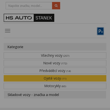
HOTLINE:
STRAKONICE
-
383 335 366
PÍSEK
-
381 670 607
P
Toggle
0
navigation
Vozy, motocykly, elektrokola
Kategorie
Půjčovna
Všechny vozy
(257)
Obytné vozy
Nové vozy
(172)
Předváděcí vozy
Servis
(14)
Ojeté vozy
(11)
Financování
Motocykly
(60)
Novinky
Skladové vozy - značka a model
Záruka