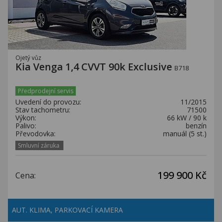
Ojetý vůz
Kia Venga 1,4 CVVT 90k Exclusive
B718
Předprodejní servis
Uvedení do provozu:
11/2015
Stav tachometru:
71500
Výkon:
66 kW / 90 k
Palivo:
benzín
Převodovka:
manuál (5 st.)
Smluvní záruka
199 900 Kč
Cena:
AUT. KLIMA, PARKOVACÍ KAMERA