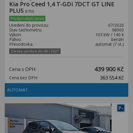
Kia Pro Ceed 1,4 T-GDi 7DCT GT LINE
PLUS
B750
Předprodejní servis
Uvedení do provozu:
07/2020
Stav tachometru:
98000
Výkon:
103 kW / 140 k
Palivo:
benzín
Převodovka:
automat (7 st.)
Záruka výrobce do 06 / 2027
439 900 Kč
Cena s DPH:
363 554 Kč
Cena bez DPH:
AUTOMAT
P
+