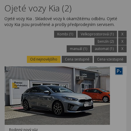
Kariéra
Ojeté vozy Kia (2)
Kontakty
Ojeté vozy Kia . Skladové vozy k okamžitému odběru. Ojeté
vozy Kia jsou prověřené a prošly předprodejním servisem.
Kombi (1)
Velkoprostorová (1)
X
benzín (2)
X
manuál (1)
automat (1)
X
Od nejnovějšího
Cena sestupně
Cena vzestupně
P
+
Rodinný nový vůz