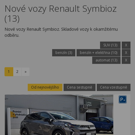
Kariéra
Nové vozy Renault Symbioz
(13)
Kontakty
Nové vozy Renault Symbioz. Skladové vozy k okamžitému
odběru.
SUV (13)
X
benzín (3)
benzín + elektřina (10)
X
automat (13)
X
1
2
»
Od nejnovějšího
Cena sestupně
Cena vzestupně
P
+