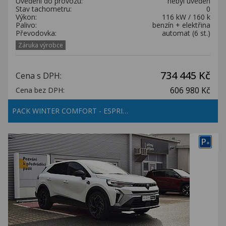
Uvedení do provozu:
nebyl uveden
Stav tachometru:
0
Výkon:
116 kW / 160 k
Palivo:
benzín + elektřina
Převodovka:
automat (6 st.)
Záruka výrobce
734 445 Kč
Cena s DPH:
606 980 Kč
Cena bez DPH:
PACK WINTER COMFORT - ESPRI…
P
+