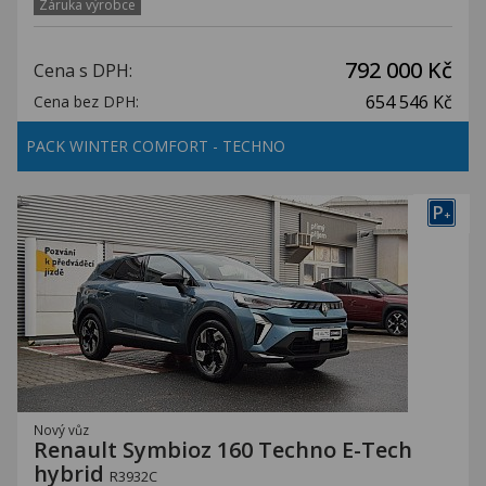
Záruka výrobce
792 000 Kč
Cena s DPH:
654 546 Kč
Cena bez DPH:
PACK WINTER COMFORT - TECHNO
P
+
Nový vůz
Renault Symbioz 160 Techno E-Tech
hybrid
R3932C