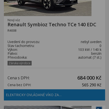
Nový vůz
Renault Symbioz Techno TCe 140 EDC
R4008
Uvedení do provozu:
nebyl uveden
Stav tachometru:
0
Výkon:
103 kW / 140 k
Palivo:
benzín
Převodovka:
automat (7 st.)
Záruka výrobce
684 000 Kč
Cena s DPH:
565 290 Kč
Cena bez DPH:
ELEKTRICKY OVLÁDANÉ VÍKO ZA…