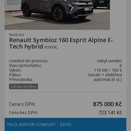
Nový vůz
Renault Symbioz 160 Esprit Alpine E-
Tech hybrid
R3979C
Uvedení do provozu:
nebyl uveden
Stav tachometru:
0
Výkon:
116 kW / 160 k
Palivo:
benzín + elektřina
Převodovka:
automat (6 st.)
Záruka výrobce
875 000 Kč
Cena s DPH:
723 141 Kč
Cena bez DPH:
PACK WINTER COMFORT - ESPRI…