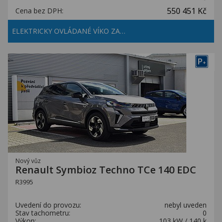
550 451 Kč
Cena bez DPH:
ELEKTRICKY OVLÁDANÉ VÍKO ZA…
P
+
Nový vůz
Renault Symbioz Techno TCe 140 EDC
R3995
Uvedení do provozu:
nebyl uveden
Stav tachometru:
0
Výkon:
103 kW / 140 k