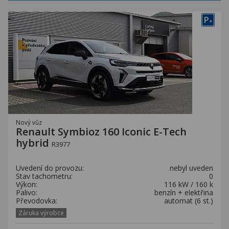
P
+
Nový vůz
Renault Symbioz 160 Iconic E-Tech
hybrid
R3977
Uvedení do provozu:
nebyl uveden
Stav tachometru:
0
Výkon:
116 kW / 160 k
Palivo:
benzín + elektřina
Převodovka:
automat (6 st.)
Záruka výrobce