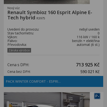
Nový vůz
Renault Symbioz 160 Esprit Alpine E-
Tech hybrid
R3975
Uvedení do provozu:
nebyl uveden
Stav tachometru:
0
Výkon:
116 kW / 160 k
Palivo:
benzín + elektřina
Převodovka:
automat (6 st.)
Záruka výrobce
713 925 Kč
Cena s DPH:
590 021 Kč
Cena bez DPH:
PACK WINTER COMFORT - ESPRI…
P
+