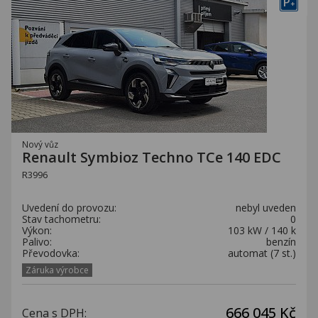
P
+
Nový vůz
Renault Symbioz Techno TCe 140 EDC
R3996
Uvedení do provozu:
nebyl uveden
Stav tachometru:
0
Výkon:
103 kW / 140 k
Palivo:
benzín
Převodovka:
automat (7 st.)
Záruka výrobce
666 045 Kč
Cena s DPH: