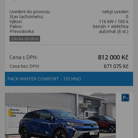
Uvedení do provozu:
nebyl uveden
Stav tachometru:
0
Výkon:
116 kW / 160 k
Palivo:
benzín + elektřina
Převodovka:
automat (6 st.)
Záruka výrobce
812 000 Kč
Cena s DPH:
671 075 Kč
Cena bez DPH:
PACK WINTER COMFORT - TECHNO
P
+