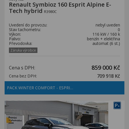
Renault Symbioz 160 Esprit Alpine E-
Tech hybrid
R3980C
Uvedení do provozu:
nebyl uveden
Stav tachometru:
0
Výkon:
116 kW / 160 k
Palivo:
benzín + elektřina
Převodovka:
automat (6 st.)
Záruka výrobce
859 000 Kč
Cena s DPH:
709 918 Kč
Cena bez DPH:
PACK WINTER COMFORT - ESPRI…
P
+