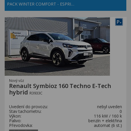
PACK WINTER COMFORT - ESPRI…
P
+
Nový vůz
Renault Symbioz 160 Techno E-Tech
hybrid
R3933C
Uvedení do provozu:
nebyl uveden
Stav tachometru:
0
Výkon:
116 kW / 160 k
Palivo:
benzín + elektřina
Převodovka:
automat (6 st.)