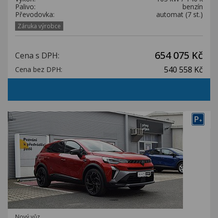
Palivo:
benzín
Převodovka:
automat (7 st.)
Záruka výrobce
654 075 Kč
Cena s DPH:
540 558 Kč
Cena bez DPH:
P
+
Nový vůz