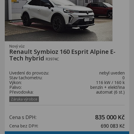
Nový vůz
Renault Symbioz 160 Esprit Alpine E-
Tech hybrid
R3974C
Uvedení do provozu:
nebyl uveden
Stav tachometru:
0
Výkon:
116 kW / 160 k
Palivo:
benzín + elektřina
Převodovka:
automat (6 st.)
Záruka výrobce
835 000 Kč
Cena s DPH:
690 083 Kč
Cena bez DPH: