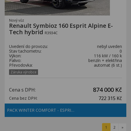
Nový vůz
Renault Symbioz 160 Esprit Alpine E-
Tech hybrid
R3934C
Uvedení do provozu:
nebyl uveden
Stav tachometru:
0
Výkon:
116 kW / 160 k
Palivo:
benzín + elektřina
Převodovka:
automat (6 st.)
Záruka výrobce
874 000 Kč
Cena s DPH:
722 315 Kč
Cena bez DPH:
PACK WINTER COMFORT - ESPRI…
1
2
»