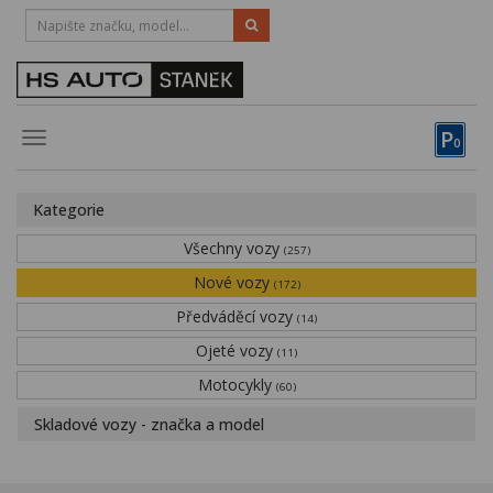
HOTLINE:
STRAKONICE
-
383 335 366
PÍSEK
-
381 670 607
P
Toggle
0
navigation
Vozy, motocykly, elektrokola
Kategorie
Půjčovna
Všechny vozy
(257)
Obytné vozy
Nové vozy
(172)
Předváděcí vozy
Servis
(14)
Ojeté vozy
(11)
Financování
Motocykly
(60)
Novinky
Skladové vozy - značka a model
Záruka