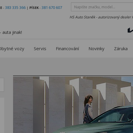
383 335 366
381 670 607
E
-
|
PÍSEK
-
HS Auto Staněk - autorizovaný dealer 
 auta jinak!
Obytné vozy
Servis
Financování
Novinky
Záruka