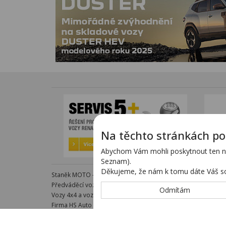
Na těchto stránkách po
Abychom Vám mohli poskytnout ten nej
Seznam).
Děkujeme, že nám k tomu dáte Váš so
Staněk MOTO - autorizovaný dealer KTM - e-shop s komple
Předváděcí vozy - kompletní nabídka na specializovaných s
Odmítám
Vozy 4x4 a vozy SUV - kompletní nabídka na specializovanýc
Firma HS Auto Staněk s.r.o. si vyhrazuje právo změny vyplývaj