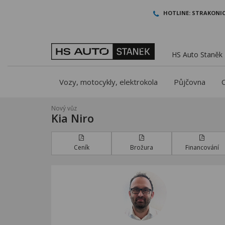
HOTLINE:
STRAKONIC
HS Auto Staněk -
Vozy, motocykly, elektrokola
Půjčovna
Nový vůz
Kia Niro
Ceník
Brožura
Financování