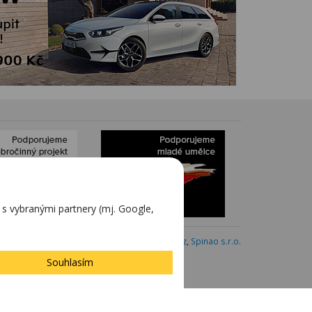
 vybranými partnery (mj. Google,
Webdesign:
Blovský.cz
,
Spinao s.r.o.
Souhlasím