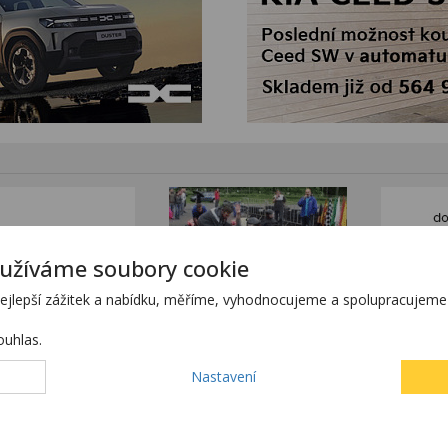
užíváme soubory cookie
lepší zážitek a nabídku, měříme, vyhodnocujeme a spolupracujeme s
uhlas.
tním sortimentem KTM
www.stanekmoto.cz
tránkách
www.predvadeci-vozy.cz
Nastavení
h stránkách
www.4x4-suv.cz
ící z chyby zadání.