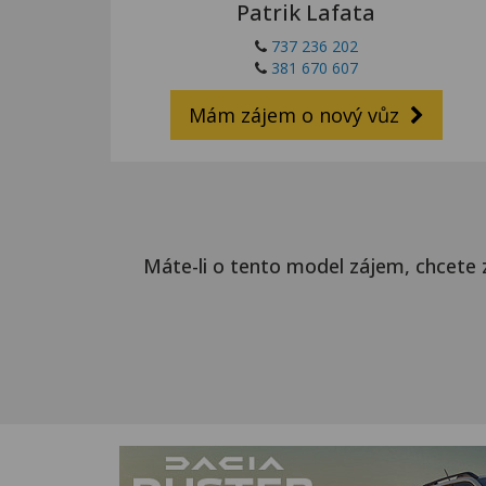
Patrik Lafata
737 236 202
381 670 607
Mám zájem o nový vůz
Máte-li o tento model zájem, chcete 