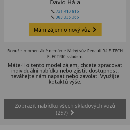
David Hála
Kariéra
731 410 816
Kontakty
383 335 366
Mám zájem o nový vůz
Bohužel momentálně nemáme žádný vůz Renault R4 E-TECH
ELECTRIC skladem.
Máte-li o tento model zájem, chcete zpracovat
individuální nabídku nebo zjistit dostupnost,
neváhejte nám napsat nebo zavolat. Využijte
kotaktů výše.
Zobrazit nabídku všech skladových vozů
(257)