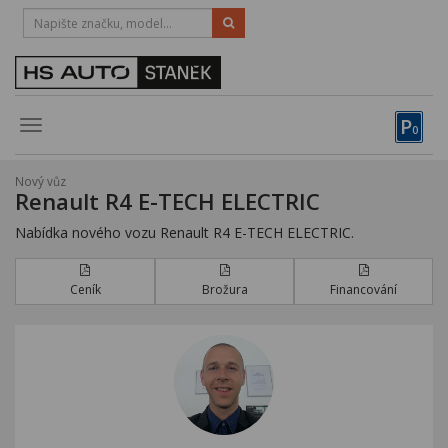
HOTLINE:
STRAKONICE
-
383 335 366
PÍSEK
-
381 670 607
P
Toggle
0
navigation
Vozy, motocykly, elektrokola
Nový vůz
Renault R4 E-TECH ELECTRIC
Půjčovna
Nabídka nového vozu Renault R4 E-TECH ELECTRIC.
Obytné vozy
Servis
Ceník
Brožura
Financování
Financování
Novinky
Záruka