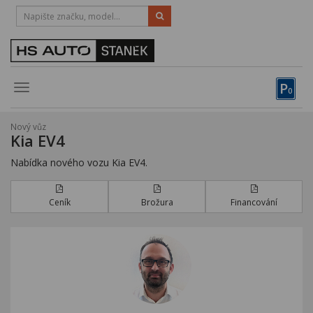
HOTLINE:
STRAKONICE
-
383 335 366
PÍSEK
-
381 670 607
P
Toggle
0
navigation
Vozy, motocykly, elektrokola
Nový vůz
Kia EV4
Půjčovna
Nabídka nového vozu Kia EV4.
Obytné vozy
Servis
Ceník
Brožura
Financování
Financování
Novinky
Záruka